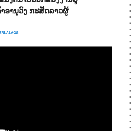
າອານຸວົງ ກະສັດລາວຜູ້
CERLALAOS