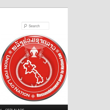
Search
LN – CERLALAOS