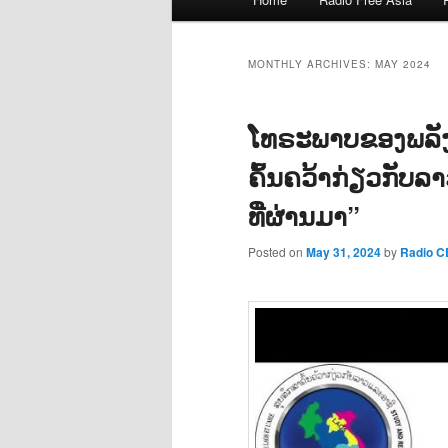
menu
MONTHLY ARCHIVES:
MAY 2024
ໂທຣະພາບຂອງພລັ
ຄົ້ນຄວ້າກ່ຽວກັບລ
ທີ່ຜ່ານມາ”
Posted on
May 31, 2024
by
Radio 