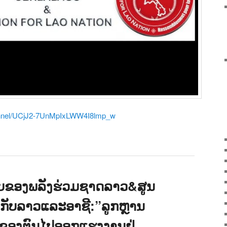
annel/UCjJ2-7UnMpIxLWW4I8lmp_w
ຂອງພລັງຮ່ວມຊາດລາວ&ສູນ
ວກັບລາວແລະອາຊີ:”ລູກຫຼານ
ອງຕົນໄປອອກແຮງງານຢູ່