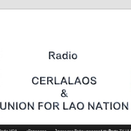
Radio VOA
ເພັງຊາດລາວ
ໂທຣະພາບພລັງຮ່ວມຊາດລາວ&ສູນສືກສາ-TV U