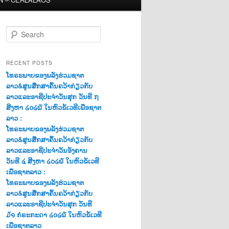
S
e
a
r
RECENT POSTS
c
ໂທຣະພາບຂອງພລັງຮ່ວມຊາຕ
h
ລາວ&ສູນສືກສາຄົ້ນຄວ້າກ່ຽວກັບ
ລາວແລະອາຊີປະຈຳວັນສຸກ ວັນທີ ໗
ສີງຫາ ໒໐໒໖ ໃນຫົວຂໍ້ເວທີເພື່ອຊາຕ
ລາວ :
ໂທຣະພາບຂອງພລັງຮ່ວມຊາຕ
ລາວ&ສູນສືກສາຄົ້ນຄວ້າກ່ຽວກັບ
ລາວແລະອາຊີປະຈຳວັນອັງຄານ
ວັນທີ ໔ ສີງຫາ ໒໐໒໖ ໃນຫົວຂໍ້ເວທີ
ເພື່ອຊາຕລາວ :
ໂທຣະພາບຂອງພລັງຮ່ວມຊາຕ
ລາວ&ສູນສືກສາຄົ້ນຄວ້າກ່ຽວກັບ
ລາວແລະອາຊີປະຈຳວັນສຸກ ວັນທີ
໓໑ ກໍຣະກະດາ ໒໐໒໖ ໃນຫົວຂໍ້ເວທີ
ເພື່ອຊາຕລາວ