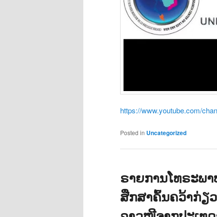
https://www.youtube.com/ch
Posted in
Uncategorized
ຣາຍການໂທຣະພາບ
ສືກສາຄົ້ນຄວ້າກ່ຽ
ລາວໜີຈາກປະເທດຂ