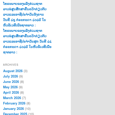
ໂທຣະພາບຂອງພລັງຮ່ວມຊາຕ
ລາວ&ສູນສືກສາຄົ້ນຄວ້າກ່ຽວກັບ
ລາວແລະອາຊີປະຈຳວັນອັງຄານ
ວັນທີ ໒໘ ກໍຣະກະດາ ໒໐໒໖ ໃນ
ຫົວຂໍ້ເວທີເພື່ອຊາຕລາວ :
ໂທຣະພາບຂອງພລັງຮ່ວມຊາຕ
ລາວ&ສູນສືກສາຄົ້ນຄວ້າກ່ຽວກັບ
ລາວແລະອາຊີປະຈຳວັນສຸກ ວັນທີ ໒໔
ກໍຣະກະດາ ໒໐໒໖ ໃນຫົວຂໍ້ເວທີເພື່ອ
ຊາຕລາວ :
ARCHIVES
August 2026
(3)
July 2026
(9)
June 2026
(8)
May 2026
(9)
April 2026
(8)
March 2026
(7)
February 2026
(8)
January 2026
(10)
December 2025
(10)