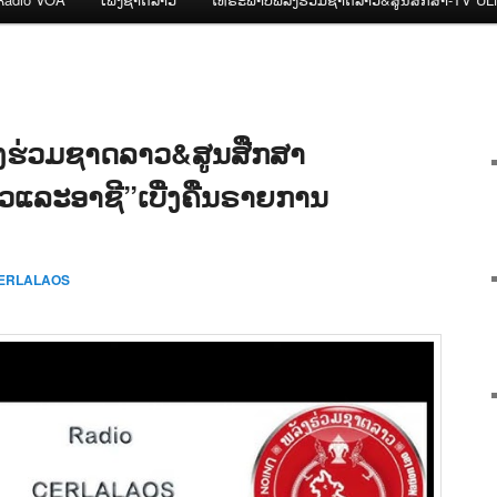
ງຮ່ວມຊາດລາວ&ສູນສືກສາ
າວແລະອາຊີ”ເບີ່ງຄືນຣາຍການ
CERLALAOS