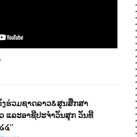
ວ
ັງຮ່ວມຊາດລາວ&ສູນສືກສາ
າວ ແລະອາຊີປະຈຳວັນສຸກ ວັນທີ
໐໒໔”