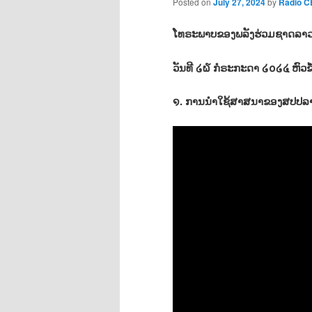
Posted on
July 27, 2024
by
Radio 
ໂທຣະພາບຂອງພລັງຮ່ວມຊາດລາວ&
ວັນທີ ໒໖ ກໍຣະກະດາ ໒໐໒໔ ຫົວຂໍ
໑. ການນຳໃຊ້ສາສນາຂອງສປປລ