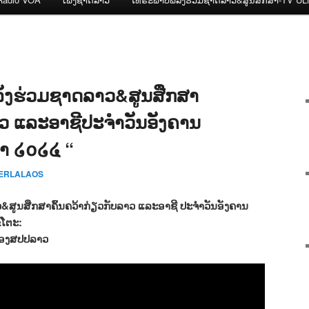
ັງຮ່ວມຊາດລາວ&ສູນສືກສາ
ລາວ ແລະອາຊີປະຈຳວັນອັງຄານ
ດາ ໒໐໒໔ “
CERLALAOS
ູນສືກສາຄົ້ນຄວ້າກ່ຽວກັບລາວ ແລະອາຊີ ປະຈຳວັນອັງຄານ
້ໂຕະ:
ງຂອງສປປລາວ