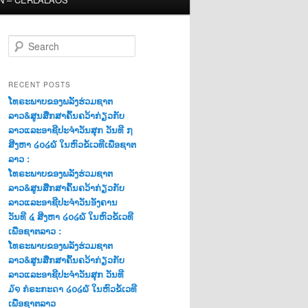
S
e
a
r
RECENT POSTS
c
ໂທຣະພາບຂອງພລັງຮ່ວມຊາຕ
h
ລາວ&ສູນສືກສາຄົ້ນຄວ້າກ່ຽວກັບ
ລາວແລະອາຊີປະຈຳວັນສຸກ ວັນທີ ໗
ສີງຫາ ໒໐໒໖ ໃນຫົວຂໍ້ເວທີເພື່ອຊາຕ
ລາວ :
ໂທຣະພາບຂອງພລັງຮ່ວມຊາຕ
ລາວ&ສູນສືກສາຄົ້ນຄວ້າກ່ຽວກັບ
ລາວແລະອາຊີປະຈຳວັນອັງຄານ
ວັນທີ ໔ ສີງຫາ ໒໐໒໖ ໃນຫົວຂໍ້ເວທີ
ເພື່ອຊາຕລາວ :
ໂທຣະພາບຂອງພລັງຮ່ວມຊາຕ
ລາວ&ສູນສືກສາຄົ້ນຄວ້າກ່ຽວກັບ
ລາວແລະອາຊີປະຈຳວັນສຸກ ວັນທີ
໓໑ ກໍຣະກະດາ ໒໐໒໖ ໃນຫົວຂໍ້ເວທີ
ເພື່ອຊາຕລາວ