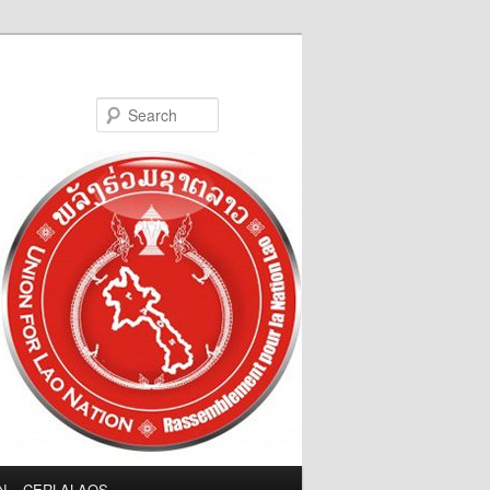
Search
LN – CERLALAOS