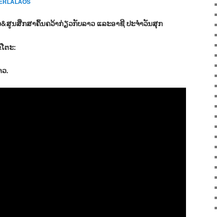
CERLALAOS
ສູນສືກສາຄົ້ນຄວ້າກ່ຽວກັບລາວ ແລະອາຊີ ປະຈຳວັນສຸກ
້ໂຕະ:
າວ.