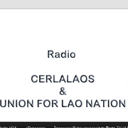
Radio VOA
ເພັງຊາດລາວ
ໂທຣະພາບພລັງຮ່ວມຊາດລາວ&ສູນສືກສາ-TV U