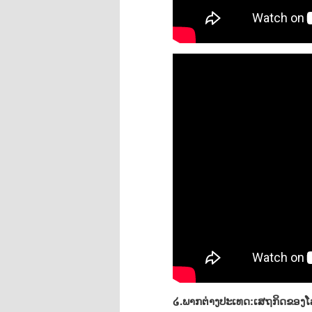
໒.ພາກຕ່າງປະເທດ:ເສຖກິດຂອງໂ