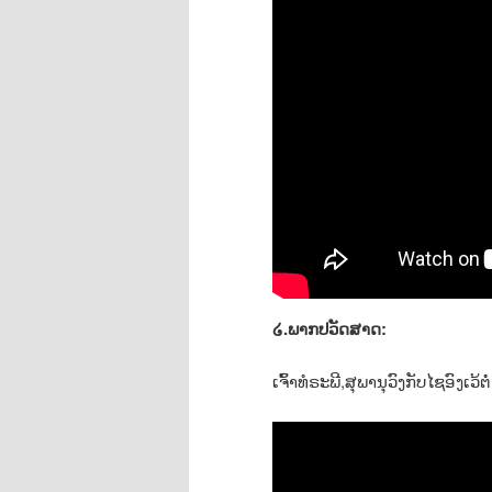
໒.ພາກປວັດສາດ:
ເຈົ້າທໍຣະພີ,ສຸພານຸວົງກັບໄຊອົງເວ້