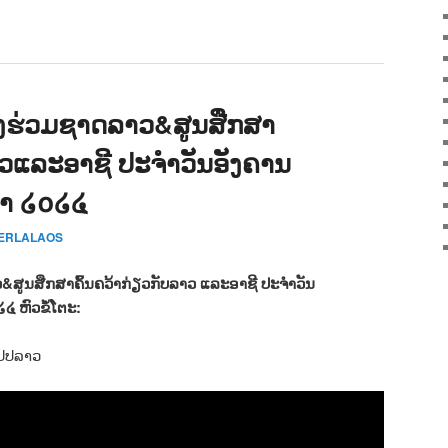
ງຮ່ວມຊາດລາວ&ສູນສືກສາ
ລາວແລະອາຊີ ປະຈຳວັນອັງຄານ
ດາ ໒໐໒໔
CERLALAOS
ູນສືກສາຄົ້ນຄວ້າກ່ຽວກັບລາວ ແລະອາຊີ ປະຈຳວັນ
໔ ຫົວຂໍ້ໂຕະ:
ສປປລາວ