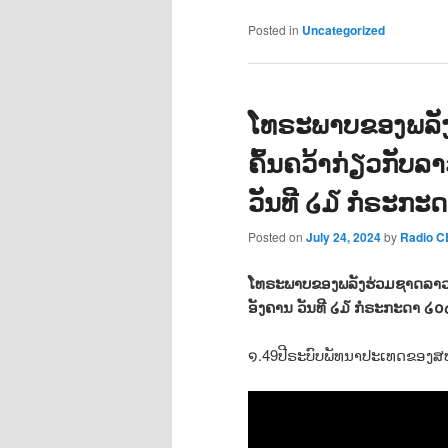
Posted in
Uncategorized
ໂທຣະພາບຂອງພລັ
ຄົ້ນຄວ້າກ່ຽວກັບ
ວັນທີ ໒໓ ກໍຣະກະ
Posted on
July 24, 2024
by
Radio 
ໂທຣະພາບຂອງພລັງຮ່ວມຊາດລາວ&ສ
ອັງຄານ ວັນທີ ໒໓ ກໍຣະກະດາ ໒໐໒
໑.49ປີຣະບົບພັທນາປະເທດຂອງ