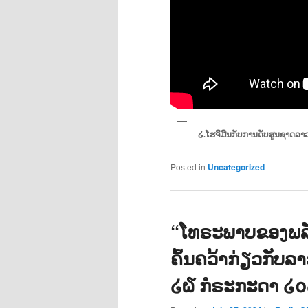
໒.ໂຮຈິມີນກັບການດັບສູນຊາດລາ
Posted in
Uncategorized
“ໂທຣະພາບຂອງພລ
ຄົ້ນຄວ້າກ່ຽວກັບລ
໒໖ ກໍຣະກະດາ ໒