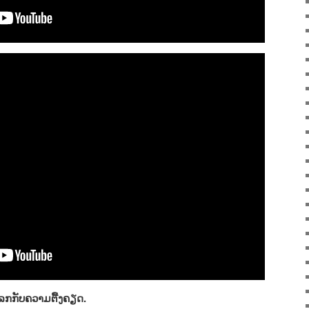
ລກກັບຄວາມຕື້ງຄຽດ.