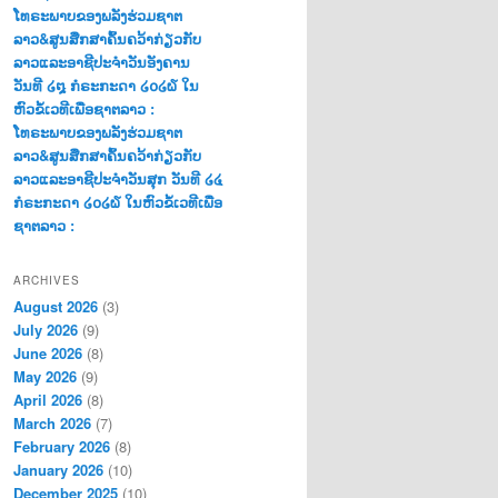
ໂທຣະພາບຂອງພລັງຮ່ວມຊາຕ
ລາວ&ສູນສືກສາຄົ້ນຄວ້າກ່ຽວກັບ
ລາວແລະອາຊີປະຈຳວັນອັງຄານ
ວັນທີ ໒໘ ກໍຣະກະດາ ໒໐໒໖ ໃນ
ຫົວຂໍ້ເວທີເພື່ອຊາຕລາວ :
ໂທຣະພາບຂອງພລັງຮ່ວມຊາຕ
ລາວ&ສູນສືກສາຄົ້ນຄວ້າກ່ຽວກັບ
ລາວແລະອາຊີປະຈຳວັນສຸກ ວັນທີ ໒໔
ກໍຣະກະດາ ໒໐໒໖ ໃນຫົວຂໍ້ເວທີເພື່ອ
ຊາຕລາວ :
ARCHIVES
August 2026
(3)
July 2026
(9)
June 2026
(8)
May 2026
(9)
April 2026
(8)
March 2026
(7)
February 2026
(8)
January 2026
(10)
December 2025
(10)