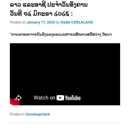
ລາວ ແລະອາຊີ ປະຈຳວັນອັງຄານ
ວັນທີ ໑໔ ມົກະຣາ ໒໐໒໕ :
Posted on
January 17, 2025
by
Radio CERLALAOS
*ການລາອອກຈາກບັນລັງຂອງພຣະມະຫາກະສັຕລາວສຣີສວ່າງ ວັທນາ
Posted in
Uncategorized