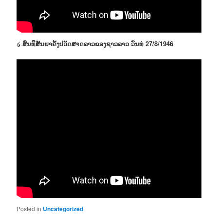
໒.
ສົນທິສັນຍາຄັ້ງປວັດສາດລາວຂອງຊາວລາວ ວົນທ່ 27/8/1946
Posted in
Uncategorized