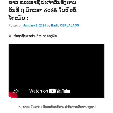
ລາວ ແລະອາຊີ ປະຈຳວັນອັງຄານ
ວັນທີ ໗ ມົກະຣາ ໒໐໒໕ ໃນຫົວຂໍ້
ໂຕະມົນ :
Posted on
January 8, 2025
by
Radio CERLALAOS
໑ . ປະຊາຊົນລາວກັບອຳນາດຂອງພັກ
໒ . ພາກປວັດສາດ : ຜົນສະທ້ອນທີ່ລາວໄດ້ຮັບຈາກສັນຍານາໆຊາດ