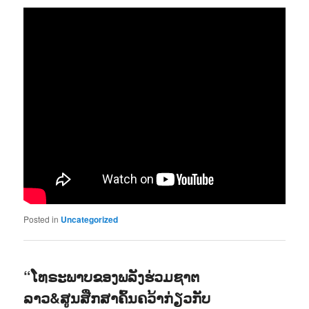
Posted in
Uncategorized
“ໂທຣະພາບຂອງພລັງຮ່ວມຊາຕ
ລາວ&ສູນສືກສາຄົ້ນຄວ້າກ່ຽວກັບ