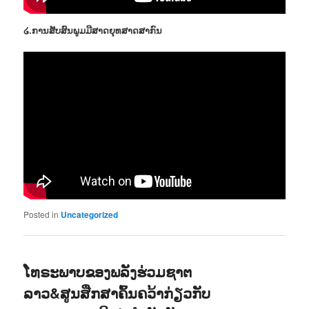
໒.ການສັບສົນພູມມີສາດຍຸທສາດສາກົນ
Posted in
Uncategorized
ໂທຣະພາບຂອງພລັງຮ່ວມຊາຕ
ລາວ&ສູນສືກສາຄົ້ນຄວ້າກ່ຽວກັບ