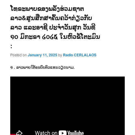
ໂທຣະພາບຂອງພລັງຮ່ວມຊາຕ
ລາວ&ສູນສືກສາຄົ້ນຄວ້າກ່ຽວກັບ
ລາວ ແລະອາຊີ ປະຈຳວັນສຸກ ວັນທີ
໑໐ ມົກະຣາ ໒໐໒໕ ໃນຫົວຂໍ້ໂຕະມົນ
:
Posted on
January 11, 2025
by
Radio CERLALAOS
໑ . ລາວພາຍໃຕ້ຣະບົບຕົວແທນວຽດນາມ.