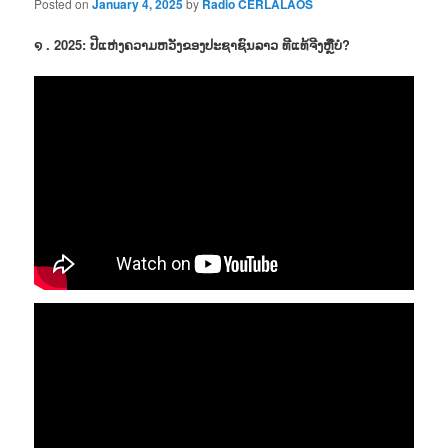
Posted on
January 4, 2025
by
Radio CERLALAOS
໑ . 2025: ປີແຫ່ງຄວາມຫວັງຂອງປະຊາຊົນລາວ ທີແທ້ຈີງຫຼືບໍ?