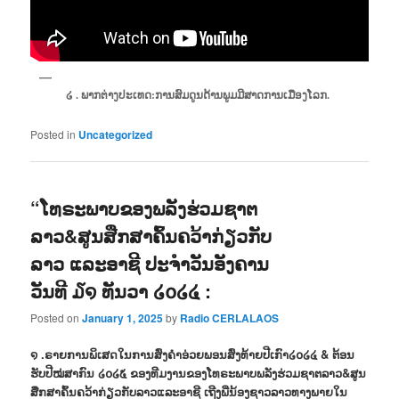
໒ . ພາກຕ່າງປະເທດ:ການສົມດູນດ້ານພູມມີສາດການເມືອງໂລກ.
Posted in
Uncategorized
“ໂທຣະພາບຂອງພລັງຮ່ວມຊາຕ
ລາວ&ສູນສືກສາຄົ້ນຄວ້າກ່ຽວກັບ
ລາວ ແລະອາຊີ ປະຈຳວັນອັງຄານ
ວັນທີ ໓໑ ທັນວາ ໒໐໒໔ :
Posted on
January 1, 2025
by
Radio CERLALAOS
໑ .ຣາຍການພິເສດໃນການສົ່ງຄຳອ່ວຍພອນສົ່ງທ້າຍປີເກົາ໒໐໒໔ & ຕ້ອນ
ຮັບປີໝ່ສາກົນ ໒໐໒໕ ຂອງທີມງານຂອງໂທຣະພາບພລັງຮ່ວມຊາຕລາວ&ສູນ
ສືກສາຄົ້ນຄວ້າກ່ຽວກັບລາວແລະອາຊີ ເຖີງພີ່ນ້ອງຊາວລາວທາງພາຍໃນ