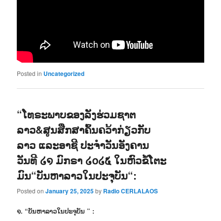
Posted in
Uncategorized
“ໂທຣະພາບຂອງລັງຮ່ວມຊາຕ
ລາວ&ສູນສືກສາຄົ້ນຄວ້າກ່ຽວກັບ
ລາວ ແລະອາຊີ ປະຈຳວັນອັງຄານ
ວັນທີ ໒໑ ມົກຣາ ໒໐໒໕ ໃນຫົວຂໍ້ໂຕະ
ມົນ“ບັນຫາລາວໃນປະຈຸບັນ“:
Posted on
January 25, 2025
by
Radio CERLALAOS
໑. “ບັນຫາລາວໃນປະຈຸບັນ ” :