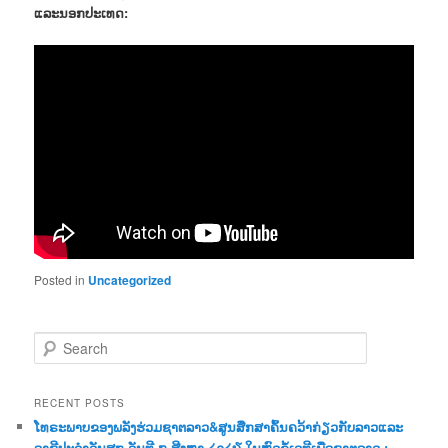
ແລະນອກປະເທດ:
Posted in
Uncategorized
S
e
a
r
RECENT POSTS
c
ໂທຣະພາບຂອງພລັງຮ່ວມຊາຕລາວ&ສູນສືກສາຄົ້ນຄວ້າກ່ຽວກັບລາວແລະ
h
ອາຊີປະຈຳວັນສຸກ ວັນທີ ໗ ສີງຫາ ໒໐໒໖ ໃນຫົວຂໍ້ເວທີເພື່ອຊາຕລາວ :