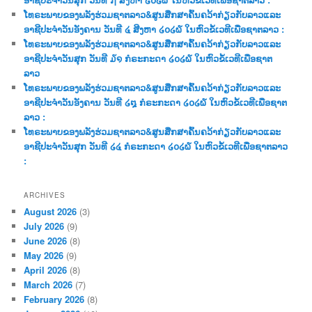
ໂທຣະພາບຂອງພລັງຮ່ວມຊາຕລາວ&ສູນສືກສາຄົ້ນຄວ້າກ່ຽວກັບລາວແລະ
ອາຊີປະຈຳວັນອັງຄານ ວັນທີ ໔ ສີງຫາ ໒໐໒໖ ໃນຫົວຂໍ້ເວທີເພື່ອຊາຕລາວ :
ໂທຣະພາບຂອງພລັງຮ່ວມຊາຕລາວ&ສູນສືກສາຄົ້ນຄວ້າກ່ຽວກັບລາວແລະ
ອາຊີປະຈຳວັນສຸກ ວັນທີ ໓໑ ກໍຣະກະດາ ໒໐໒໖ ໃນຫົວຂໍ້ເວທີເພື່ອຊາຕ
ລາວ
ໂທຣະພາບຂອງພລັງຮ່ວມຊາຕລາວ&ສູນສືກສາຄົ້ນຄວ້າກ່ຽວກັບລາວແລະ
ອາຊີປະຈຳວັນອັງຄານ ວັນທີ ໒໘ ກໍຣະກະດາ ໒໐໒໖ ໃນຫົວຂໍ້ເວທີເພື່ອຊາຕ
ລາວ :
ໂທຣະພາບຂອງພລັງຮ່ວມຊາຕລາວ&ສູນສືກສາຄົ້ນຄວ້າກ່ຽວກັບລາວແລະ
ອາຊີປະຈຳວັນສຸກ ວັນທີ ໒໔ ກໍຣະກະດາ ໒໐໒໖ ໃນຫົວຂໍ້ເວທີເພື່ອຊາຕລາວ
:
ARCHIVES
August 2026
(3)
July 2026
(9)
June 2026
(8)
May 2026
(9)
April 2026
(8)
March 2026
(7)
February 2026
(8)