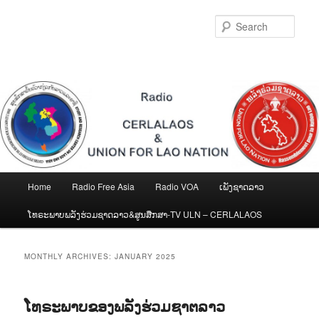
Skip
Skip
to
to
Sear
primary
secondary
content
content
Main
Home
Radio Free Asia
Radio VOA
ເພັງຊາດລາວ
menu
ໂທຣະພາບພລັງຮ່ວມຊາດລາວ&ສູນສືກສາ-TV ULN – CERLALAOS
MONTHLY ARCHIVES:
JANUARY 2025
ໂທຣະພາບຂອງພລັງຮ່ວມຊາຕລາວ