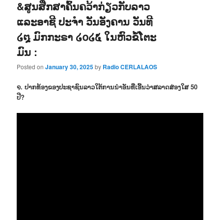
&ສູນສືກສາຄົ້ນຄວ້າກ່ຽວກັບລາວ
ແລະອາຊີ ປະຈຳ ວັນອັງຄານ ວັນທີ
໒໘ ມົກກະຣາ ໒໐໒໕ ໃນຫົວຂໍ້ໂຕະ
ມົນ :
Posted on
January 30, 2025
by
Radio CERLALAOS
໑. ປາກທ້ອງຂອງປະຊາຊົນລາວໃຕ້ການນຳອັນທີ່ເອີ້ນວ່າສລາດສ່ອງໃສ 50
ປີ?