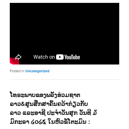
Posted in
Uncategorized
ໂທຣະພາບຂອງພລັງຮ່ວມຊາຕ
ລາວ&ສູນສືກສາຄົ້ນຄວ້າກ່ຽວກັບ
ລາວ ແລະອາຊີ ປະຈຳວັນສຸກ ວັນທີ ໓
ມົກະຣາ ໒໐໒໕ ໃນຫົວຂໍ້ໂຕະມົນ :