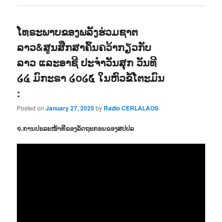
ໂທຣະພາບຂອງພລັງຮ່ວມຊາຕ
ລາວ&ສູນສືກສາຄົ້ນຄວ້າກຽວກັບ
ລາວ ແລະອາຊີ ປະຈຳວັນສຸກ ວັນທີ
໒໔ ມົກະຣາ ໒໐໒໕ ໃນຫົວຂໍ້ໂຕະມົນ
:
Posted on
January 27, 2025
by
Radio CERLALAOS
໑.ການປະລະໜ້າທີຂອງລັດຖະກອນຂອງສປປລ