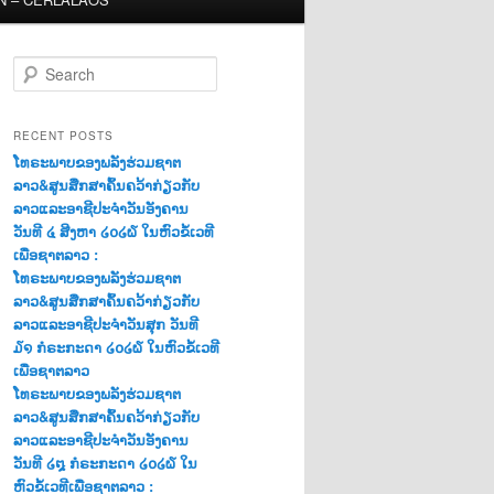
S
e
a
r
RECENT POSTS
c
ໂທຣະພາບຂອງພລັງຮ່ວມຊາຕ
h
ລາວ&ສູນສືກສາຄົ້ນຄວ້າກ່ຽວກັບ
ລາວແລະອາຊີປະຈຳວັນອັງຄານ
ວັນທີ ໔ ສີງຫາ ໒໐໒໖ ໃນຫົວຂໍ້ເວທີ
ເພື່ອຊາຕລາວ :
ໂທຣະພາບຂອງພລັງຮ່ວມຊາຕ
ລາວ&ສູນສືກສາຄົ້ນຄວ້າກ່ຽວກັບ
ລາວແລະອາຊີປະຈຳວັນສຸກ ວັນທີ
໓໑ ກໍຣະກະດາ ໒໐໒໖ ໃນຫົວຂໍ້ເວທີ
ເພື່ອຊາຕລາວ
ໂທຣະພາບຂອງພລັງຮ່ວມຊາຕ
ລາວ&ສູນສືກສາຄົ້ນຄວ້າກ່ຽວກັບ
ລາວແລະອາຊີປະຈຳວັນອັງຄານ
ວັນທີ ໒໘ ກໍຣະກະດາ ໒໐໒໖ ໃນ
ຫົວຂໍ້ເວທີເພື່ອຊາຕລາວ :