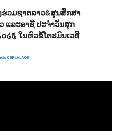
ງຮ່ວມຊາຕລາວ&ສູນສືກສາ
າວ ແລະອາຊີ ປະຈຳວັນສຸກ
 ໒໐໒໕ ໃນຫົວຂໍ້ໂຕະມົນເວທີ
adio CERLALAOS