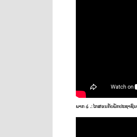
ພາກ ໒ .:ໄກສອນກັບພັກປະຊາຊົນ