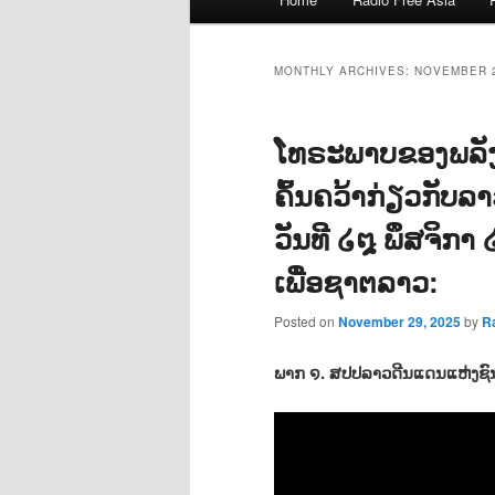
menu
MONTHLY ARCHIVES:
NOVEMBER 
ໂທຣະພາບຂອງພລັ
ຄົ້ນຄວ້າກ່ຽວກັບລ
ວັນທີ ໒໘ ພຶສຈິກາ
ເພື່ອຊາຕລາວ:
Posted on
November 29, 2025
by
R
ພາກ ໑. ສປປລາວດີນແດນແຫ່ງຊົນ