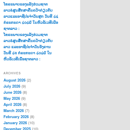
ໂທຣະພາບຂອງພລັງຮ່ວມຊາຕ
ລາວ&ສູນສືກສາຄົ້ນຄວ້າກ່ຽວກັບ
ລາວແລະອາຊີປະຈຳວັນສຸກ ວັນທີ ໒໔
ກໍຣະກະດາ ໒໐໒໖ ໃນຫົວຂໍ້ເວທີເພື່ອ
ຊາຕລາວ :
ໂທຣະພາບຂອງພລັງຮ່ວມຊາຕ
ລາວ&ສູນສືກສາຄົ້ນຄວ້າກ່ຽວກັບ
ລາວ ແລະອາຊີປະຈຳວັນອັງຄານ
ວັນທີ ໒໑ ກໍຣະກະດາ ໒໐໒໖ ໃນ
ຫົວຂໍ້ເວທີເພື່ອຊາຕລາວ :
ARCHIVES
August 2026
(2)
July 2026
(9)
June 2026
(8)
May 2026
(9)
April 2026
(8)
March 2026
(7)
February 2026
(8)
January 2026
(10)
December 2025
(10)