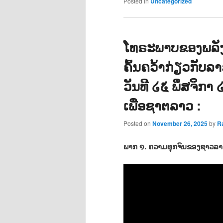
Posted in
Uncategorized
ໂທຣະພາບຂອງພລັ
ຄົ້ນຄວ້າກ່ຽວກັບລ
ວັນທີ ໒໕ ພຶສຈິກາ 
ເພື່ອຊາຕລາວ :
Posted on
November 26, 2025
by
R
ພາກ ໑. ຄວາມທຸກຈົນຂອງຊາວລາວບໍ