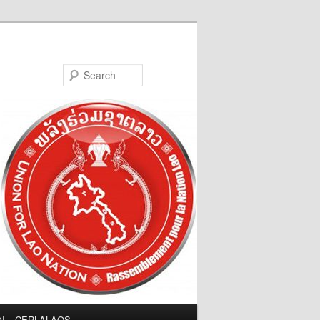
Search
LN – CERLALAOS