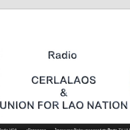
Radio VOA
ເພັງຊາດລາວ
ໂທຣະພາບພລັງຮ່ວມຊາດລາວ&ສູນສືກສາ-TV U