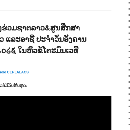
ງຮ່ວມຊາຕລາວ&ສູນສືກສາ
າວ ແລະອາຊີ ປະຈຳວັນອັງຄານ
໒໐໒໕ ໃນຫົວຂໍ້ໂຕະມົນເວທີ
adio CERLALAOS
່ມີວັນສີ້ນສຸດ: