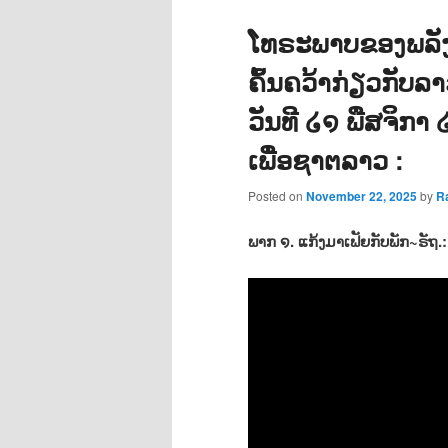
ໂທຣະພາບຂອງພລັ
ຄົ້ນຄວ້າກ່ຽວກັບລ
ວັນທີ ໒໑ ພືສຈິກາ
ເພື່ອຊາຕລາວ :
Posted on
November 22, 2025
by
R
ພາກ ໑. ແກ້ງມາເຟັຍກັບພັກ~ຣັຖ.: