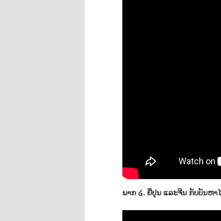
ພາກ ໒. ຍີ່ປຸນ ແລະຈີນ ກັບບັນຫາ