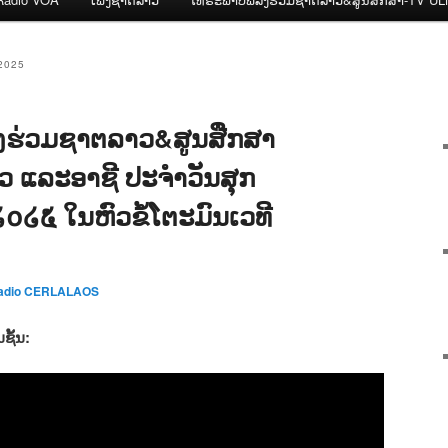
2025
ງຮ່ວມຊາຕລາວ&ສູນສືກສາ
າວ ແລະອາຊີ ປະຈຳວັນສຸກ
 ໒໐໒໕ ໃນຫົວຂໍ້ໂຕະມົນເວທີ
adio CERLALAOS
ຊັ້ນ: