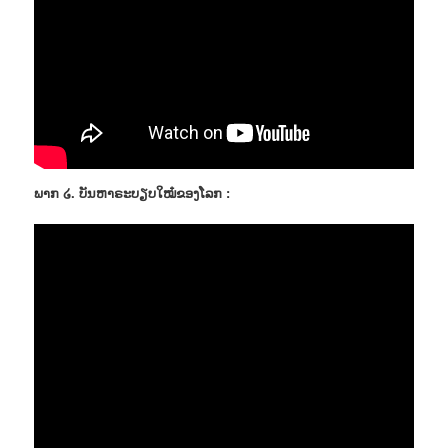
ພາກ ໒. ບັນຫາຣະບຽບໃໝ໋ຂອງໂລກ :