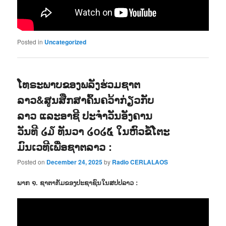
Posted in
Uncategorized
ໂທຣະພາບຂອງພລັງຮ່ວມຊາຕ
ລາວ&ສູນສືກສາຄົ້ນຄວ້າກ່ຽວກັບ
ລາວ ແລະອາຊີ ປະຈຳວັນອັງຄານ
ວັນທີ ໒໓ ທັນວາ ໒໐໒໕ ໃນຫົວຂໍ້ໂຕະ
ມົນເວທີເພື່ອຊາຕລາວ :
Posted on
December 24, 2025
by
Radio CERLALAOS
ພາກ ໑. ຊາຕາກັມຂອງປະຊາຊົນໃນສປປລາວ :