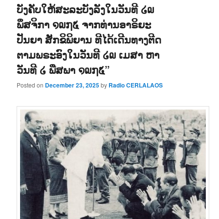
ບັງຄັບໃຫ້ສະລະບັງລັງໃນວັນທີ ໒໙
ພຶສຈິກາ ໑໙໗໕ ຈາກທ່ານອາຣິຍະ
ປັນຍາ ສັກຂິພິຍານ ທີໄດ້ເດີນທາງຕີດ
ຕາມພຣະອົງໃນວັນທີ ໒໙ ເມສາ ຫາ
ວັນທີ ໒ ພືສພາ ໑໙໗໕”
Posted on
December 23, 2025
by
Radio CERLALAOS