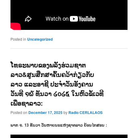
Posted in
Uncategorized
ໂທຣະພາບຂອງພລັງຮ່ວມຊາຕ
ລາວ&ສູນສືກສາຄົ້ນຄວ້າກ່ຽວກັບ
ລາວ ແລະອາຊີ ປະຈຳວັນອັງຄານ
ວັນທີ ໑໖ ທັນວາ ໒໐໒໕ ໃນຫົວຂໍ້ເວທີ
ເພື່ອຊາລາວ:
Posted on
December 17, 2025
by
Radio CERLALAOS
ພາກ ໑. 13 ທັນວາ ວັນຫາຍນະແຫ່ງຊາຕລາວ ຍ້ອນໄກສອນ :