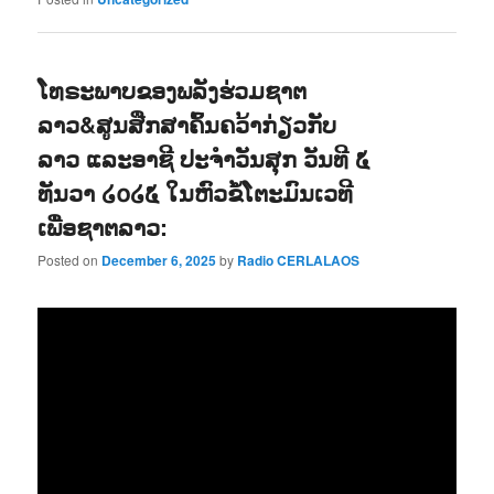
ໂທຣະພາບຂອງພລັງຮ່ວມຊາຕ
ລາວ&ສູນສືກສາຄົ້ນຄວ້າກ່ຽວກັບ
ລາວ ແລະອາຊີ ປະຈຳວັນສຸກ ວັນທີ ໕
ທັນວາ ໒໐໒໕ ໃນຫົວຂໍ້ໂຕະມົນເວທີ
ເພື່ອຊາຕລາວ:
Posted on
December 6, 2025
by
Radio CERLALAOS