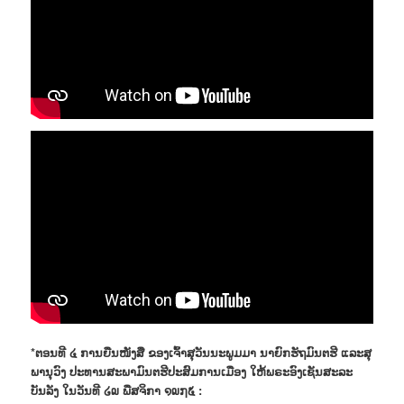
*ຕອນທີ ໔ ການຍືນໜັງສື ຂອງເຈົ້າສຸວັນນະພູມມາ ນາຍົກຮັຖມົນຕຮີ ແລະສຸ
ພານຸວົງ ປະທານສະພາມົນຕຮີປະສົມການເມືອງ ໃຫ້ພຣະອົງເຊັນສະລະ
ບັນລັງ ໃນວັນທີ ໒໙ ພືສຈິກາ ໑໙໗໕ :