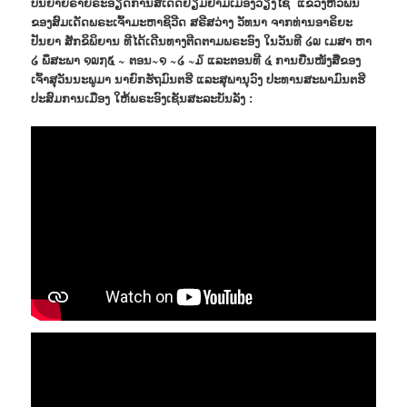
ບັນຍາຍຣາຍຣະອຽດການສເດັດຢ້ຽມຢາມເມືອງວຽງໄຊ ແຂວງຫົວພັນ
ຂອງສົມເດັດພຣະເຈົ້າມະຫາຊິວີດ ສຣີສວ່າງ ວັທນາ ຈາກທ່ານອາຣິຍະ
ປັນຍາ ສັກຂິພິຍານ ທີໄດ້ເດີນທາງຕີດຕາມພຣະອົງ ໃນວັນທີ ໒໙ ເມສາ ຫາ
໒ ພຶສະພາ ໑໙໗໕ ~ ຕອນ~໑ ~໒ ~໓ ແລະຕອນທີ ໔ ການຍືນໜັງສືຂອງ
ເຈົ້າສຸວັນນະພູມາ ນາຍົກຮັຖມົນຕຮີ ແລະສຸພານຸວົງ ປະທານສະພາມົນຕຮີ
ປະສົມການເມືອງ ໃຫ້ພຣະອົງເຊັນສະລະບັນລັງ :