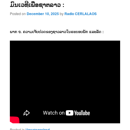
ມົນເວທີເພື່ອຊາຕລາວ :
Posted on
December 10, 2025
by
Radio CERLALAOS
ພາກ ໑. ຄວາມເຈັບປວດຂອງຊາວລາວໃນຣະບອບພັກ ແລະລັດ :
Posted in
Uncategorized