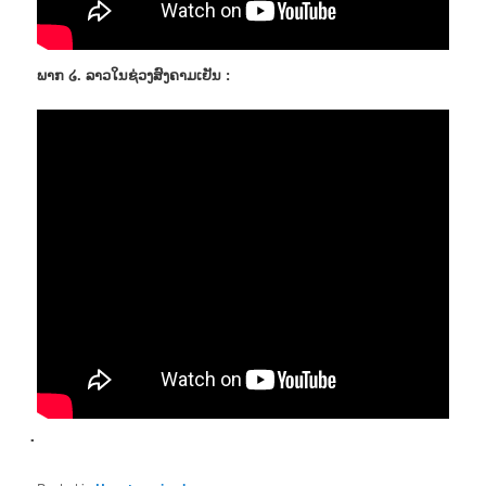
ພາກ ໒. ລາວໃນຊ່ວງສົງຄາມເຢັນ :