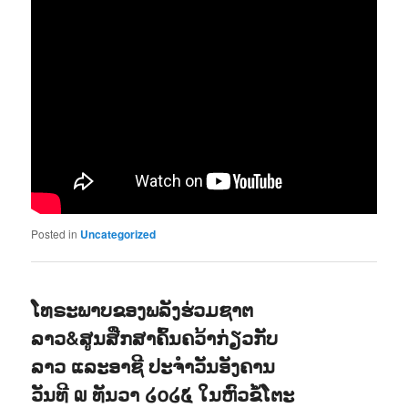
Posted in
Uncategorized
ໂທຣະພາບຂອງພລັງຮ່ວມຊາຕ
ລາວ&ສູນສືກສາຄົ້ນຄວ້າກ່ຽວກັບ
ລາວ ແລະອາຊີ ປະຈຳວັນອັງຄານ
ວັນທີ ໙ ທັນວາ ໒໐໒໕ ໃນຫົວຂໍ້ໂຕະ