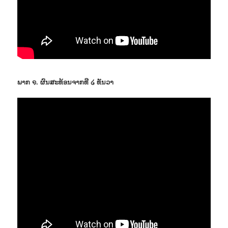
ພາກ ໑. ຜົນສະທ້ອນຈາກທີ ໒ ທັນວາ