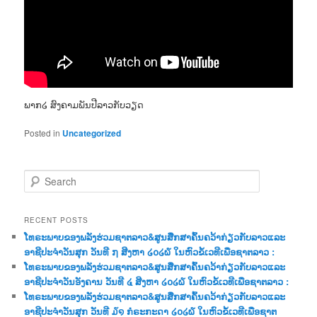
ພາກ໒ ສົງຄາມພັນປີລາວກັບວຽດ
Posted in
Uncategorized
S
e
a
r
RECENT POSTS
c
ໂທຣະພາບຂອງພລັງຮ່ວມຊາຕລາວ&ສູນສືກສາຄົ້ນຄວ້າກ່ຽວກັບລາວແລະ
h
ອາຊີປະຈຳວັນສຸກ ວັນທີ ໗ ສີງຫາ ໒໐໒໖ ໃນຫົວຂໍ້ເວທີເພື່ອຊາຕລາວ :
ໂທຣະພາບຂອງພລັງຮ່ວມຊາຕລາວ&ສູນສືກສາຄົ້ນຄວ້າກ່ຽວກັບລາວແລະ
ອາຊີປະຈຳວັນອັງຄານ ວັນທີ ໔ ສີງຫາ ໒໐໒໖ ໃນຫົວຂໍ້ເວທີເພື່ອຊາຕລາວ :
ໂທຣະພາບຂອງພລັງຮ່ວມຊາຕລາວ&ສູນສືກສາຄົ້ນຄວ້າກ່ຽວກັບລາວແລະ
ອາຊີປະຈຳວັນສຸກ ວັນທີ ໓໑ ກໍຣະກະດາ ໒໐໒໖ ໃນຫົວຂໍ້ເວທີເພື່ອຊາຕ