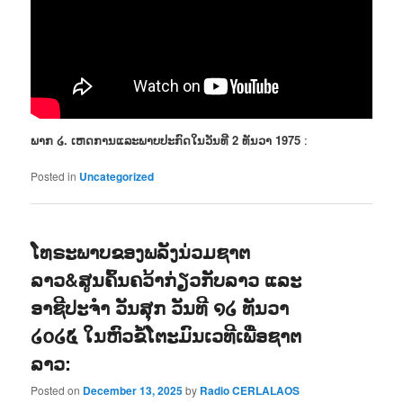
ພາກ ໒. ເຫດການແລະພາບປະກົດໃນວັນທີ 2 ທັນວາ 1975
:
Posted in
Uncategorized
ໂທຣະພາບຂອງພລັງນ່ວມຊາຕ
ລາວ&ສູນຄົ້ນຄວ້າກ່ຽວກັບລາວ ແລະ
ອາຊີປະຈຳ ວັນສຸກ ວັນທີ ໑໒ ທັນວາ
໒໐໒໕ ໃນຫົວຂໍ້ໂຕະມົນເວທີເພື່ອຊາຕ
ລາວ:
Posted on
December 13, 2025
by
Radio CERLALAOS