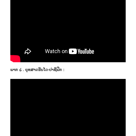
ພາກ ໒ . ຍຸທສາດອີນໂດ-ປາຊີຟີກ :