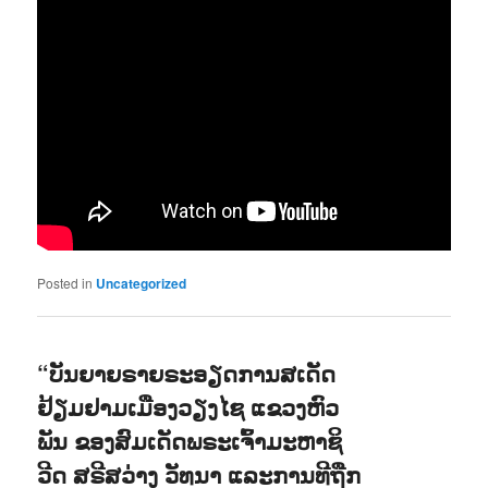
Posted in
Uncategorized
“ບັນຍາຍຣາຍຣະອຽດການສເດັດ
ຢ້ຽມຢາມເມືອງວຽງໄຊ ແຂວງຫົວ
ພັນ ຂອງສົມເດັດພຣະເຈົ້າມະຫາຊິ
ວີດ ສຣີສວ່າງ ວັທນາ ແລະການທີຖືກ