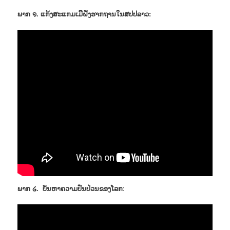
ພາກ ໑. ແກ້ງສະແກມເມີຝັງຮາກຖານໃນສປປລາວ:
ພາກ ໒. ບັນຫາຄວາມປັ່ນປ່ວນຂອງໂລກ
: