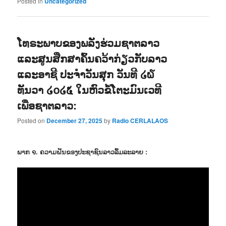
Posted in
Uncategorized
ໂທຣະພາບຂອງພລັງຮ່ວມຊາຕລາວ
ແລະສູນສືກສາຄົ້ນຄວ້າກ່ຽວກັບລາວ
ແລະອາຊີ ປະຈຳວັນສຸກ ວັນທີ ໒໖
ທັນວາ ໒໐໒໕ ໃນຫົວຂໍ້ໂຕະມົນເວທີ
ເພື່ອຊາຕລາວ:
Posted on
December 27, 2025
by
Radio CERLALAOS
ພາກ ໑. ຄວາມຝັນຂອງປະຊາຊົນລາວລົ້ມລະລາຍ :