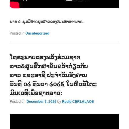
ພາກ ໒ :ພູມມີສາດຍຸທສາດຂອງ3ມະຫາອຳານາດ.
Posted in
Uncategorized
ໂທຣະພາບຂອງພລັງຮ່ວມຊາຕ
ລາວ&ສູນສືກສາຄົ້ນຄວ້າກ່ຽວກັບ
ລາວ ແລະອາຊີ ປະຈຳວັນອັງຄານ
ວັນທີ ໐໒ ທັນວາ ໒໐໒໕ ໃນຫົວຂໍ້ໂຕະ
ມົນເວທີເພື່ອຊາຕລາວ:
Posted on
December 3, 2025
by
Radio CERLALAOS