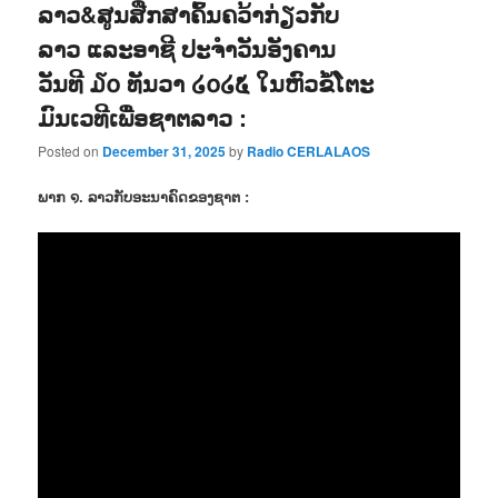
ລາວ&ສູນສືກສາຄົ້ນຄວ້າກ່ຽວກັບ
ລາວ ແລະອາຊີ ປະຈຳວັນອັງຄານ
ວັນທີ ໓໐ ທັນວາ ໒໐໒໕ ໃນຫົວຂໍ້ໂຕະ
ມົນເວທີເພື່ອຊາຕລາວ :
Posted on
December 31, 2025
by
Radio CERLALAOS
ພາກ ໑. ລາວກັບອະນາຄົດຂອງຊາຕ :