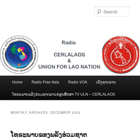
Skip
Skip
to
to
Sear
primary
secondary
content
content
Main
Home
Radio Free Asia
Radio VOA
ເພັງຊາດລາວ
menu
ໂທຣະພາບພລັງຮ່ວມຊາດລາວ&ສູນສືກສາ-TV ULN – CERLALAOS
MONTHLY ARCHIVES:
DECEMBER 2025
ໂທຣະພາບຂອງພລັງຮ່ວມຊາຕ