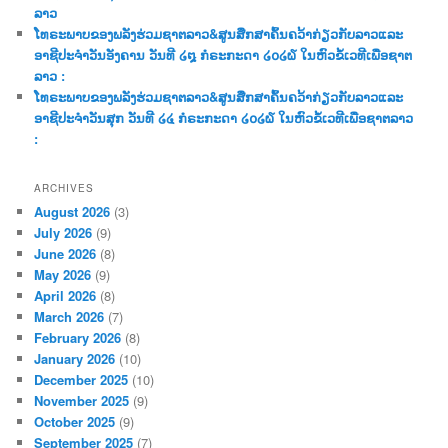
ລາວ
ໂທຣະພາບຂອງພລັງຮ່ວມຊາຕລາວ&ສູນສືກສາຄົ້ນຄວ້າກ່ຽວກັບລາວແລະ
ອາຊີປະຈຳວັນອັງຄານ ວັນທີ ໒໘ ກໍຣະກະດາ ໒໐໒໖ ໃນຫົວຂໍ້ເວທີເພື່ອຊາຕ
ລາວ :
ໂທຣະພາບຂອງພລັງຮ່ວມຊາຕລາວ&ສູນສືກສາຄົ້ນຄວ້າກ່ຽວກັບລາວແລະ
ອາຊີປະຈຳວັນສຸກ ວັນທີ ໒໔ ກໍຣະກະດາ ໒໐໒໖ ໃນຫົວຂໍ້ເວທີເພື່ອຊາຕລາວ
:
ARCHIVES
August 2026
(3)
July 2026
(9)
June 2026
(8)
May 2026
(9)
April 2026
(8)
March 2026
(7)
February 2026
(8)
January 2026
(10)
December 2025
(10)
November 2025
(9)
October 2025
(9)
September 2025
(7)