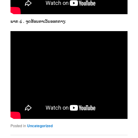
ພາກ ໒ . ຈຸດຮ້ອນຕາເວັນອອກກາງ:
Posted in
Uncategorized