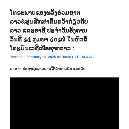
ໂທຣະພາບຂອງພລັງຮ່ວມຊາຕ
ລາວ&ສູນສືກສາຄົ້ນຄວ້າກ່ຽວກັບ
ລາວ ແລະອາຊີ ປະຈຳວັນອັງຄານ
ວັນທີ ໒໔ ກຸມພາ ໒໐໒໖ ໃນຫົວຂໍ້
ໂຕະມົນເວທີເພື່ອຊາຕລາວ :
Posted on
February 25, 2026
by
Radio CERLALAOS
ພາກ ໑. ປະຊາຊົນລາວພາຍໃຕ້ອຳນາດພັກ ແລະຣັຖ :