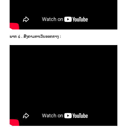
ພາກ ໒ . ສົງຄາມຕາເວັນອອກກາງ :