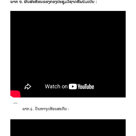
ພາກ ໑. ຜົນສະທ້ອນຂອງກອງປະຊູມ3ຊາດທີ່ພນົມເປັນ :
ພາກ ໒ . ບັນຫາຈຸດຮ້ອນສະກົນ :