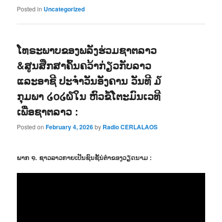
Posted in
Uncategorized
ໂທຣະພາບຂອງພລັງຮ່ວມຊາຕລາວ
&ສູນສືກສາຄົ້ນຄວ້າກ່ຽວກັບລາວ
ແລະອາຊີ ປະຈຳວັນອັງຄານ ວັນທີ ໓
ກຸມພາ ໒໐໒໖ໃນ ຫົວຂໍ້ໂຕະມົນເວທີ
ເພື່ອຊາຕລາວ :
Posted on
February 4, 2026
by
Radio CERLALAOS
ພາກ ໑. ຊາວລາວກາຍເປັນຊົນຊັ້ນ່ຕຳຂອງວຽດນາມ :