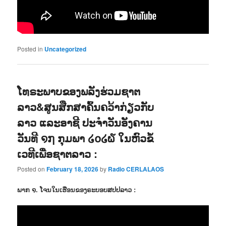
Posted in
Uncategorized
ໂທຣະພາບຂອງພລັງຮ່ວມຊາຕ
ລາວ&ສູນສືກສາຄົ້ນຄວ້າກ່ຽວກັບ
ລາວ ແລະອາຊີ ປະຈຳວັນອັງຄານ
ວັນທີ ໑໗ ກຸມພາ ໒໐໒໖ ໃນຫົວຂໍ້
ເວທີເພື່ອຊາຕລາວ :
Posted on
February 18, 2026
by
Radio CERLALAOS
ພາກ ໑. ໂຈນໃນເຮືອນຂອງຣະບອບສປປລາວ :