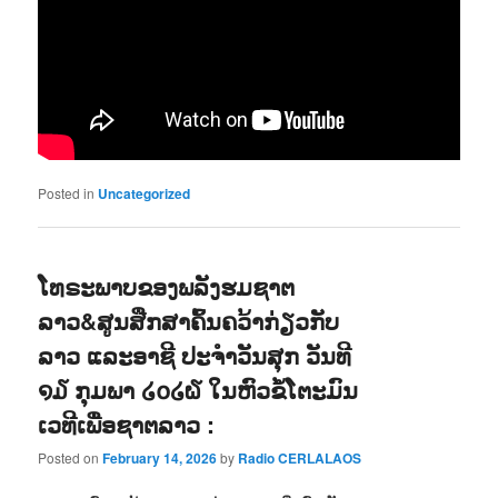
Posted in
Uncategorized
ໂທຣະພາບຂອງພລັງຮມຊາຕ
ລາວ&ສູນສືກສາຄົ້ນຄວ້າກ່ຽວກັບ
ລາວ ແລະອາຊີ ປະຈຳວັນສຸກ ວັນທີ
໑໓ ກຸມພາ ໒໐໒໖ ໃນຫົວຂໍ້ໂຕະມົນ
ເວທີເພື່ອຊາຕລາວ :
Posted on
February 14, 2026
by
Radio CERLALAOS