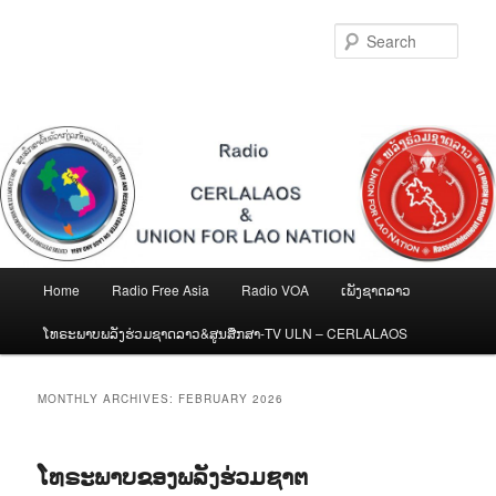
Skip
Skip
to
to
Sear
primary
secondary
content
content
Main
Home
Radio Free Asia
Radio VOA
ເພັງຊາດລາວ
menu
ໂທຣະພາບພລັງຮ່ວມຊາດລາວ&ສູນສືກສາ-TV ULN – CERLALAOS
MONTHLY ARCHIVES:
FEBRUARY 2026
ໂທຣະພາບຂອງພລັງຮ່ວມຊາຕ