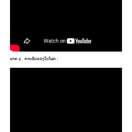
ພາກ ໒ . ການຂັດແຍ່ງໃນໂລກ :