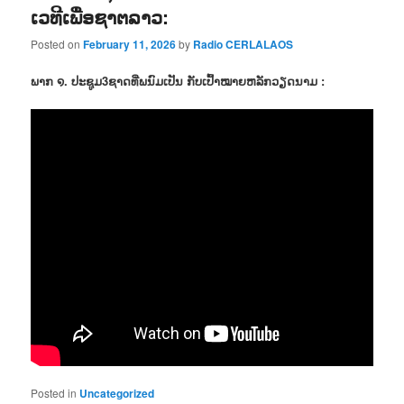
ເວທີເພື່ອຊາຕລາວ:
Posted on
February 11, 2026
by
Radio CERLALAOS
ພາກ ໑. ປະຊູມ3ຊາດທີ່ພນົມເປັນ ກັບເປົ້າໝາຍຫລັກວຽດນາມ :
Posted in
Uncategorized