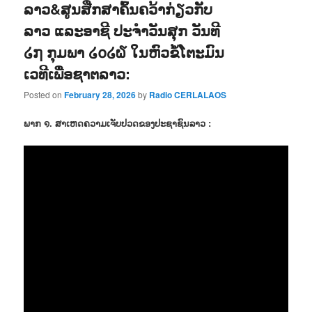
ລາວ&ສູນສືກສາຄົ້ນຄວ້າກ່ຽວກັບ
ລາວ ແລະອາຊີ ປະຈຳວັນສຸກ ວັນທີ
໒໗ ກຸມພາ ໒໐໒໖ ໃນຫົວຂໍ້ໂຕະມົນ
ເວທີເພື່ອຊາຕລາວ:
Posted on
February 28, 2026
by
Radio CERLALAOS
ພາກ ໑. ສາເຫດຄວາມເຈັບປວດຂອງປະຊາຊົນລາວ :