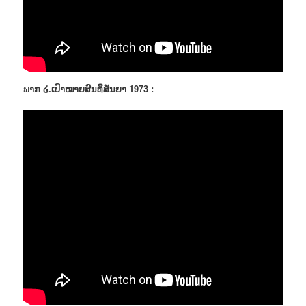
ພ
າກ ໒.ເປົາໝາຍສົນທິສັນຍາ 1973 :