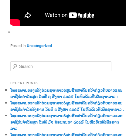
Posted in
Uncategorized
S
e
a
r
RECENT POSTS
c
ໂທຣະພາບຂອງພລັງຮ່ວມຊາຕລາວ&ສູນສືກສາຄົ້ນຄວ້າກ່ຽວກັບລາວແລະ
h
ອາຊີປະຈຳວັນສຸກ ວັນທີ ໗ ສີງຫາ ໒໐໒໖ ໃນຫົວຂໍ້ເວທີເພື່ອຊາຕລາວ :
ໂທຣະພາບຂອງພລັງຮ່ວມຊາຕລາວ&ສູນສືກສາຄົ້ນຄວ້າກ່ຽວກັບລາວແລະ
ອາຊີປະຈຳວັນອັງຄານ ວັນທີ ໔ ສີງຫາ ໒໐໒໖ ໃນຫົວຂໍ້ເວທີເພື່ອຊາຕລາວ :
ໂທຣະພາບຂອງພລັງຮ່ວມຊາຕລາວ&ສູນສືກສາຄົ້ນຄວ້າກ່ຽວກັບລາວແລະ
ອາຊີປະຈຳວັນສຸກ ວັນທີ ໓໑ ກໍຣະກະດາ ໒໐໒໖ ໃນຫົວຂໍ້ເວທີເພື່ອຊາຕ
ລາວ
ໂທຣະພາບຂອງພລັງຮ່ວມຊາຕລາວ&ສູນສືກສາຄົ້ນຄວ້າກ່ຽວກັບລາວແລະ