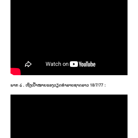
ພາກ ໒ . ເຖິງເປົ້າໝາຍຂອງວຽດທຳລາຍຊາດລາວ 18/7/77 :