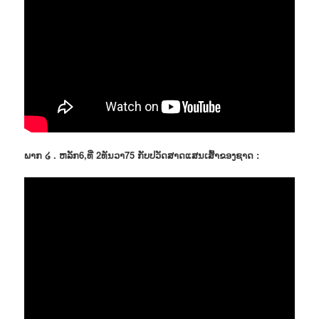
ພາກ ໒ . ຫລັກ6,ທີ່ 2ທັນວາ75 ກັບປວັດສາດແສນເສົ້າຂອງຊາດ :