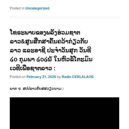
Posted in
Uncategorized
ໂທຣະພາບຂອງພລັງຮ່ວມຊາຕ
ລາວ&ສູນສືກສາຄົ້ນຄວ້າກ່ຽວກັບ
ລາວ ແລະອາຊີ ປະຈຳວັນສຸກ ວັນທີ
໒໐ ກຸມພາ ໒໐໒໖ ໃນຫົວຂໍ້ໂຕະມົນ
ເວທີເພື່ອຊາຕລາວ :
Posted on
February 21, 2026
by
Radio CERLALAOS
ພາກ ໑. ສປປລາວກັບສສວຽດນາມ :