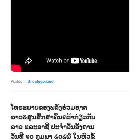
Posted in
Uncategorized
ໂທຣະພາບຂອງພລັງຮ່ວມຊາຕ
ລາວ&ສູນສືກສາຄົ້ນຄວ້າກ່ຽວກັບ
ລາວ ແລະອາຊີ ປະຈຳວັນອັງຄານ
ວັນທີ ໑໐ ກຸມພາ ໒໐໒໖ ໃນຫົວຂໍ້