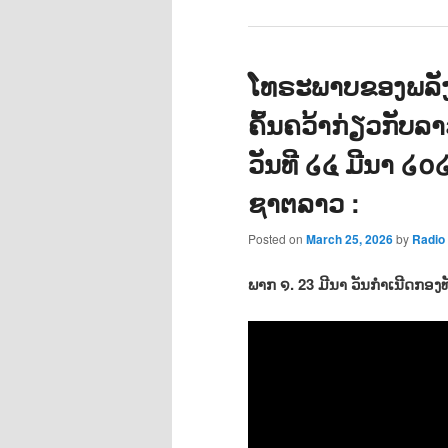
ໂທຣະພາບຂອງພລັ
ຄົ້ນຄວ້າກ່ຽວກັບລ
ວັນທີ ໒໔ ມີນາ ໒໐໒
ຊາຕລາວ :
Posted on
March 25, 2026
by
Radi
ພາກ ໑. 23 ມີນາ ວັນກຳເນີດກອງ