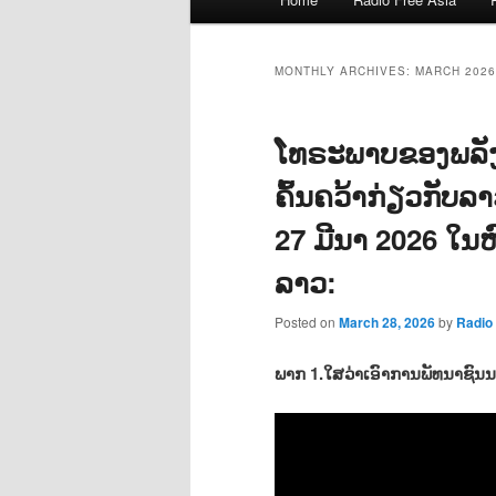
menu
MONTHLY ARCHIVES:
MARCH 2026
ໂທຣະພາບຂອງພລັ
ຄົ້ນຄວ້າກ່ຽວກັບລ
27 ມີນາ 2026 ໃນຫົ
ລາວ:
Posted on
March 28, 2026
by
Radi
ພາກ 1.ໃສວ່າເອົາການພັທນາຊົນນ