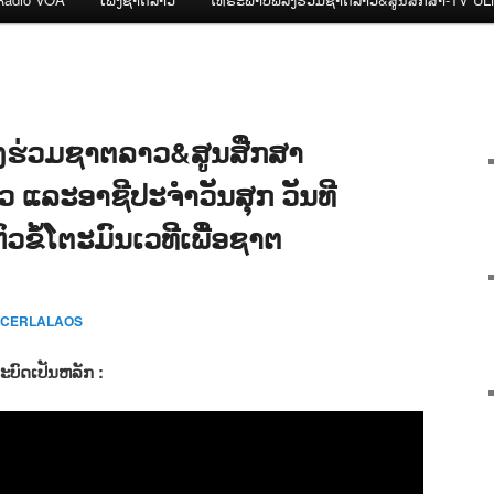
ງຮ່ວມຊາຕລາວ&ສູນສືກສາ
າວ ແລະອາຊີປະຈຳວັນສຸກ ວັນທີ
ວຂໍ້ໂຕະມົນເວທີເພື່ອຊາຕ
o CERLALAOS
ະບົດເປັນຫລັກ :