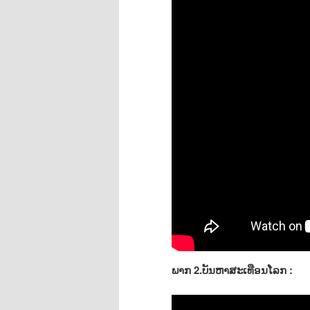
ພາກ 2.ບັນຫາສະເທືອນໂລກ :