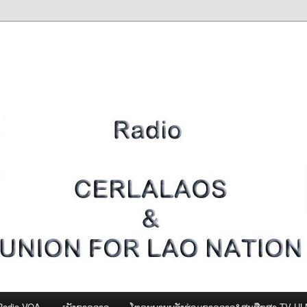
Radio VOA
ເພັງຊາດລາວ
ໂທຣະພາບພລັງຮ່ວມຊາດລາວ&ສູນສືກສາ-TV U