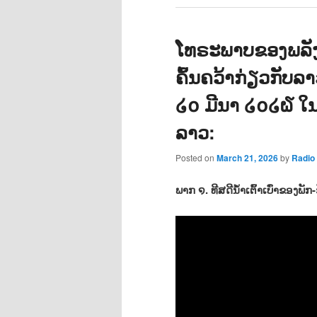
ໂທຣະພາບຂອງພລັ
ຄົ້ນຄວ້າກ່ຽວກັບລ
໒໐ ມີນາ ໒໐໒໖ ໃນຫ
ລາວ:
Posted on
March 21, 2026
by
Radi
ພາກ ໑. ທີສດີນ້ຳເຕົ້າເບົ່າຂອງພັກ-