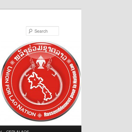
Search
LN – CERLALAOS