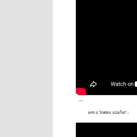
ພາກ ໒ ໄກສອນ. ແມ່ນໃຜ? :