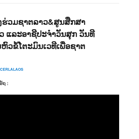
ງຮ່ວມຊາຕລາວ&ສູນສືກສາ
າວ ແລະອາຊີປະຈຳວັນສຸກ ວັນທີ
ົວຂໍ້ໂຕະມົນເວທີເພື່ອຊາຕ
o CERLALAOS
ຣັຖ :