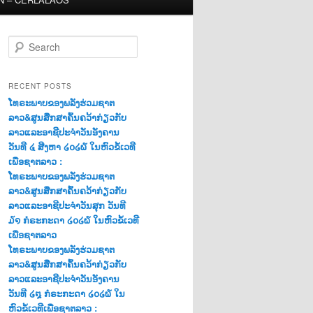
S
e
a
r
RECENT POSTS
c
ໂທຣະພາບຂອງພລັງຮ່ວມຊາຕ
h
ລາວ&ສູນສືກສາຄົ້ນຄວ້າກ່ຽວກັບ
ລາວແລະອາຊີປະຈຳວັນອັງຄານ
ວັນທີ ໔ ສີງຫາ ໒໐໒໖ ໃນຫົວຂໍ້ເວທີ
ເພື່ອຊາຕລາວ :
ໂທຣະພາບຂອງພລັງຮ່ວມຊາຕ
ລາວ&ສູນສືກສາຄົ້ນຄວ້າກ່ຽວກັບ
ລາວແລະອາຊີປະຈຳວັນສຸກ ວັນທີ
໓໑ ກໍຣະກະດາ ໒໐໒໖ ໃນຫົວຂໍ້ເວທີ
ເພື່ອຊາຕລາວ
ໂທຣະພາບຂອງພລັງຮ່ວມຊາຕ
ລາວ&ສູນສືກສາຄົ້ນຄວ້າກ່ຽວກັບ
ລາວແລະອາຊີປະຈຳວັນອັງຄານ
ວັນທີ ໒໘ ກໍຣະກະດາ ໒໐໒໖ ໃນ
ຫົວຂໍ້ເວທີເພື່ອຊາຕລາວ :