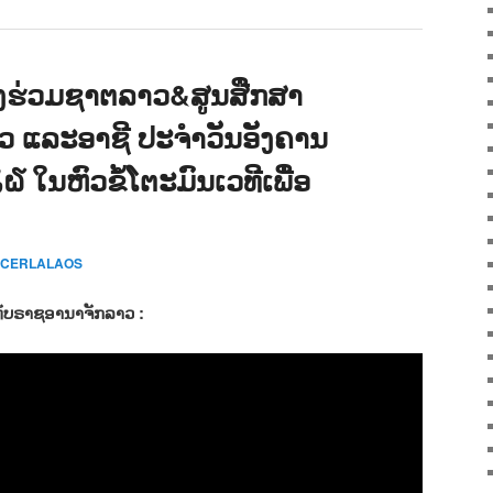
ງຮ່ວມຊາຕລາວ&ສູນສືກສາ
າວ ແລະອາຊີ ປະຈຳວັນອັງຄານ
໖ ໃນຫົວຂໍ້ໂຕະມົນເວທີເພື່ອ
o CERLALAOS
ທັບຣາຊອານາຈັກລາວ :