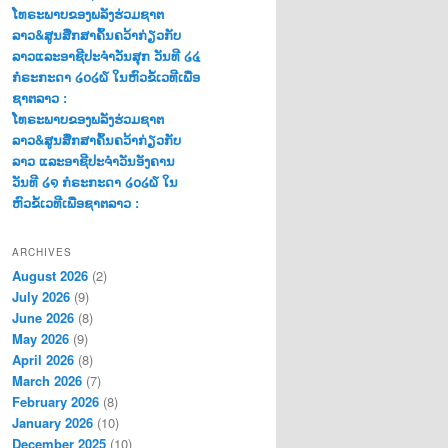
ໂທຣະພາບຂອງພລັງຮ່ວມຊາຕ
ລາວ&ສູນສືກສາຄົ້ນຄວ້າກ່ຽວກັບ
ລາວແລະອາຊີປະຈຳວັນສຸກ ວັນທີ ໒໔
ກໍຣະກະດາ ໒໐໒໖ ໃນຫົວຂໍ້ເວທີເພື່ອ
ຊາຕລາວ :
ໂທຣະພາບຂອງພລັງຮ່ວມຊາຕ
ລາວ&ສູນສືກສາຄົ້ນຄວ້າກ່ຽວກັບ
ລາວ ແລະອາຊີປະຈຳວັນອັງຄານ
ວັນທີ ໒໑ ກໍຣະກະດາ ໒໐໒໖ ໃນ
ຫົວຂໍ້ເວທີເພື່ອຊາຕລາວ :
ARCHIVES
August 2026
(2)
July 2026
(9)
June 2026
(8)
May 2026
(9)
April 2026
(8)
March 2026
(7)
February 2026
(8)
January 2026
(10)
December 2025
(10)