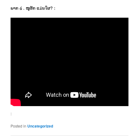
ພາກ ໒ . ໜູຮັກ ແມ່ນໃຜ? :
:
Posted in
Uncategorized