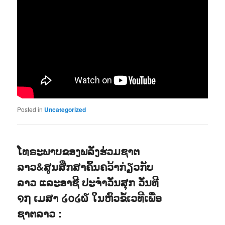
Posted in
Uncategorized
ໂທຣະພາບຂອງພລັງຮ່ວມຊາຕ
ລາວ&ສູນສືກສາຄົ້ນຄວ້າກ່ຽວກັບ
ລາວ ແລະອາຊີ ປະຈຳວັນສຸກ ວັນທີ
໑໗ ເມສາ ໒໐໒໖ ໃນຫົວຂໍ້ເວທີເພື່ອ
ຊາຕລາວ :