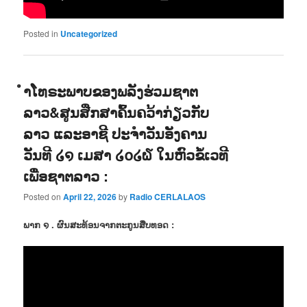
Posted in
Uncategorized
ຳໂທຣະພາບຂອງພລັງຮ່ວມຊາຕ
ລາວ&ສູນສືກສາຄົ້ນຄວ້າກ່ຽວກັບ
ລາວ ແລະອາຊີ ປະຈຳວັນອັງຄານ
ວັນທີ ໒໑ ເມສາ ໒໐໒໖ ໃນຫົວຂໍ້ເວທີ
ເພື່ອຊາຕລາວ :
Posted on
April 22, 2026
by
Radio CERLALAOS
ພາກ ໑ . ຜົນສະທ້ອນຈາກຕະກູນສືບທອດ :