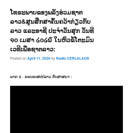
ໂທຣະພາບຂອງພລັງຮ່ວມຊາຕ
ລາວ&ສູນສືກສາຄົ້ນຄວ້າກ່ຽວກັບ
ລາວ ແລະອາຊີ ປະຈຳວັນສຸກ ວັນທີ
໑໐ ເມສາ ໒໐໒໖ ໃນຫົວຂໍ້ໂຕະມົນ
ເວທີເພື່ອຊາຕລາວ:
Posted on
April 11, 2026
by
Radio CERLALAOS
ພາກ ໑ . ຣະບອບສປປລາວ ກັບສາສນາ :