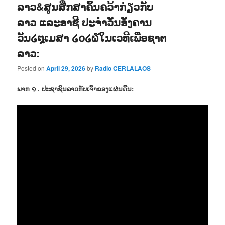
ລາວ&ສູນສືກສາຄົ້ນຄວ້າກ່ຽວກັບ
ລາວ ແລະອາຊີ ປະຈຳວັນອັງຄານ
ວັນ໒໘ເມສາ ໒໐໒໖ໃນເວທີເພື່ອຊາຕ
ລາວ:
Posted on
April 29, 2026
by
Radio CERLALAOS
ພາກ ໑ . ປະຊາຊົນລາວກັບເຈົ້າຂອງແຜ່ນດີນ: