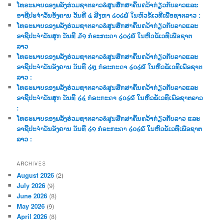
c
ໂທຣະພາບຂອງພລັງຮ່ວມຊາຕລາວ&ສູນສືກສາຄົ້ນຄວ້າກ່ຽວກັບລາວແລະ
h
ອາຊີປະຈຳວັນອັງຄານ ວັນທີ ໔ ສີງຫາ ໒໐໒໖ ໃນຫົວຂໍ້ເວທີເພື່ອຊາຕລາວ :
ໂທຣະພາບຂອງພລັງຮ່ວມຊາຕລາວ&ສູນສືກສາຄົ້ນຄວ້າກ່ຽວກັບລາວແລະ
ອາຊີປະຈຳວັນສຸກ ວັນທີ ໓໑ ກໍຣະກະດາ ໒໐໒໖ ໃນຫົວຂໍ້ເວທີເພື່ອຊາຕ
ລາວ
ໂທຣະພາບຂອງພລັງຮ່ວມຊາຕລາວ&ສູນສືກສາຄົ້ນຄວ້າກ່ຽວກັບລາວແລະ
ອາຊີປະຈຳວັນອັງຄານ ວັນທີ ໒໘ ກໍຣະກະດາ ໒໐໒໖ ໃນຫົວຂໍ້ເວທີເພື່ອຊາຕ
ລາວ :
ໂທຣະພາບຂອງພລັງຮ່ວມຊາຕລາວ&ສູນສືກສາຄົ້ນຄວ້າກ່ຽວກັບລາວແລະ
ອາຊີປະຈຳວັນສຸກ ວັນທີ ໒໔ ກໍຣະກະດາ ໒໐໒໖ ໃນຫົວຂໍ້ເວທີເພື່ອຊາຕລາວ
:
ໂທຣະພາບຂອງພລັງຮ່ວມຊາຕລາວ&ສູນສືກສາຄົ້ນຄວ້າກ່ຽວກັບລາວ ແລະ
ອາຊີປະຈຳວັນອັງຄານ ວັນທີ ໒໑ ກໍຣະກະດາ ໒໐໒໖ ໃນຫົວຂໍ້ເວທີເພື່ອຊາຕ
ລາວ :
ARCHIVES
August 2026
(2)
July 2026
(9)
June 2026
(8)
May 2026
(9)
April 2026
(8)