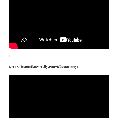
:
ພາກ ໒. ຜົນສະທ້ອນຈາກສົງຄາມຕາເວັນອອກກາງ :