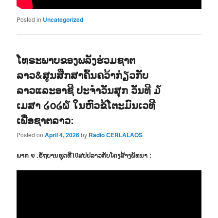
Posted in
Uncategorized
ໂທຣະພາບຂອງພລັງຮ່ວມຊາຕ
ລາວ&ສູນສືກສາຄົ້ນຄວ້າກ່ຽວກັບ
ລາວແລະອາຊີ ປະຈຳວັນສຸກ ວັນທີ ໓
ເມສາ ໒໐໒໖ ໃນຫົວຂ້ໂຕະມົນເວທີ
ເພື່ອຊາຕລາວ:
Posted on
April 4, 2026
by
Radio CERLALAOS
ພາກ ໑ .ຣັຖບານຊຸດທີ່10ສປປລາວກັບໂຄງສ້າງພັທນາ :