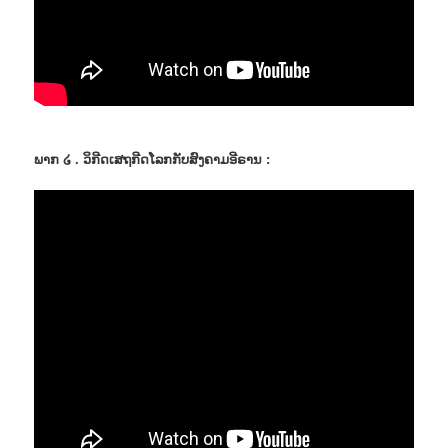
ພາກ ໒ . ວິກີດເສຖກີດໂລກກັບສົງຄາມອີຣານ :