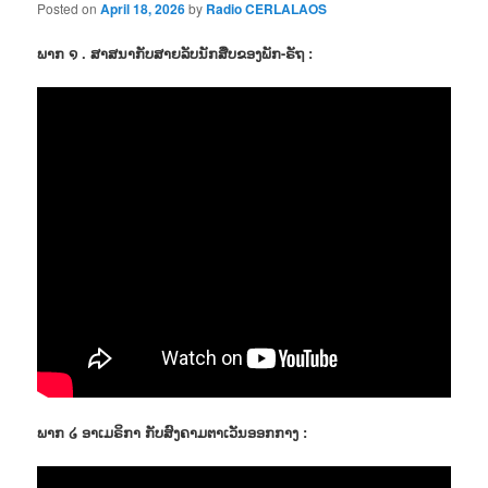
Posted on
April 18, 2026
by
Radio CERLALAOS
ພາກ ໑ . ສາສນາກັບສາຍລັບນັກສືບຂອງພັກ-ຣັຖ :
ພາກ ໒ ອາເມຣິກາ ກັບສົງຄາມຕາເວັນອອກກາງ :