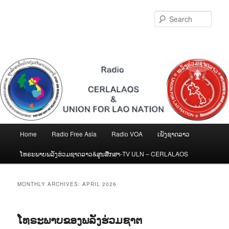
Skip
Skip
to
to
Sear
primary
secondary
content
content
Main
Home
Radio Free Asia
Radio VOA
ເພັງຊາດລາວ
menu
ໂທຣະພາບພລັງຮ່ວມຊາດລາວ&ສູນສືກສາ-TV ULN – CERLALAOS
MONTHLY ARCHIVES:
APRIL 2026
ໂທຣະພາບຂອງພລັງຮ່ວມຊາຕ