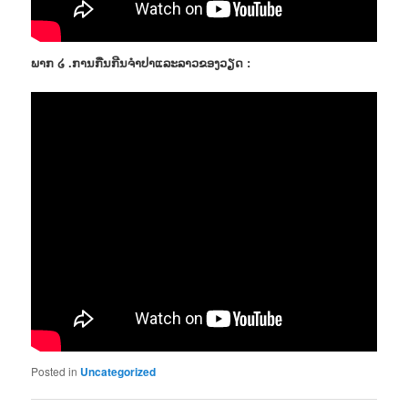
ພາກ ໒ .ການກືນກີນຈຳປາແລະລາວຂອງວຽດ :
Posted in
Uncategorized