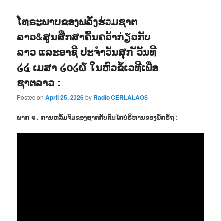
ໂທຣະພາບຂອງພລັງຮ່ວມຊາຕ
ລາວ&ສູນສືກສາຄົ້ນຄວ້າກ່ຽວກັບ
ລາວ ແລະອາຊີ ປະຈຳວັນສຸກ ັວັນທີ
໒໔ ເມສາ ໒໐໒໖ ໃນຫົວຂໍ້ເວທີເພື່ອ
ຊາຕລາວ :
Posted on
April 25, 2026
by
Radio CERLALAOS
ພາກ ໑ . ການຫລົ້ມຈົມຂອງຊາຕກັບກົນໄກບໍຣິຫານຂອງພັກຣັຖ :