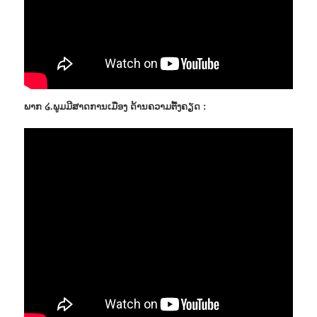
ພາກ ໒.ພູມມີສາດການເມືອງ ດ້ານຄວາມຕື້ງຄຽດ :