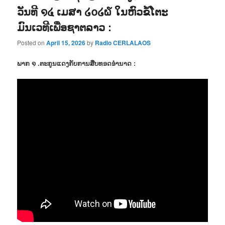
ວັນທີ ໑໔ ເມສາ ໒໐໒໖ ໃນຫົວຂໍ້ໂຕະ
ມົນເວທີເພື່ອຊາຕລາວ :
Posted on
April 15, 2026
by
Radio CERLALAOS
ພາກ ໑ .ຕະກູນແດງກັບການສືບທອດອຳນາດ :