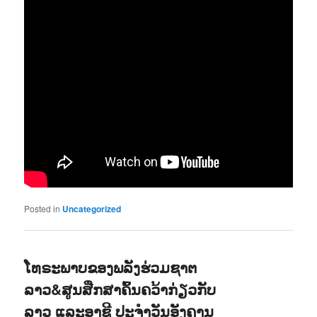
Posted in
Uncategorized
ໂທຣະພາບຂອງພລັງຮ່ວມຊາຕ
ລາວ&ສູນສືກສາຄົ້ນຄວ້າກ່ຽວກັບ
ລາວ ແລະອາຊີ ປະຈຳວັນອັງຄານ