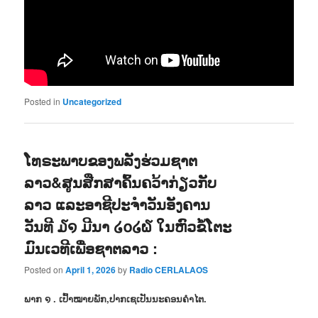
Posted in
Uncategorized
ໂທຣະພາບຂອງພລັງຮ່ວມຊາຕ
ລາວ&ສູນສືກສາຄົ້ນຄວ້າກ່ຽວກັບ
ລາວ ແລະອາຊີປະຈຳວັນອັງຄານ
ວັນທີ ໓໑ ມີນາ ໒໐໒໖ ໃນຫົວຂໍ້ໂຕະ
ມົນເວທີເພື່ອຊາຕລາວ :
Posted on
April 1, 2026
by
Radio CERLALAOS
ພາກ ໑ . ເປົ້າໝາຍພັກ,ປາກເຊເປັນນະຄອນຄຳໄຕ.