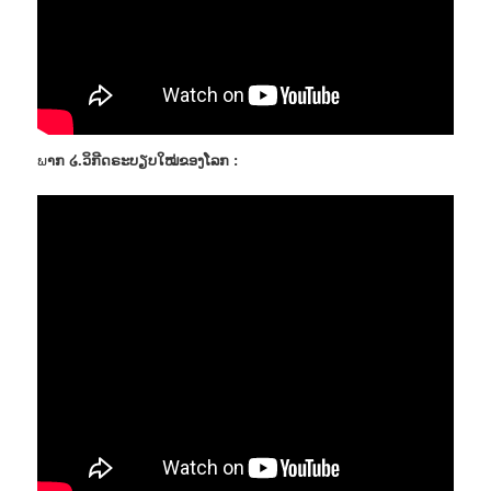
ພ
າກ ໒.ວິກີດຣະບຽບໃໝ່ຂອງໂລກ :