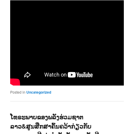
Posted in
Uncategorized
ໂທຣະພາບຂອງພລັງຮ່ວມຊາຕ
ລາວ&ສູນສືກສາຄົ້ນຄວ້າກ່ຽວກັບ