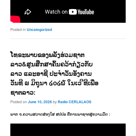
Posted in
Uncategorized
ໂທຣະພາບຂອງພລັງຮ່ວມຊາຕ
ລາວ&ສູນສືກສາຄົ້ນຄວ້າກ່ຽວກັບ
ລາວ ແລະອາຊີ ປະຈຳວັນອັງຄານ
ວັນທີ ໙ ມິຖຸນາ ໒໐໒໖ ໃນເວ ີທີເພື່ອ
ຊາຕລາວ:
Posted on
June 10, 2026
by
Radio CERLALAOS
ພາກ ໑.ຄວາມສວາດສ່ອງໃສ ສປປລ ຄືການພາຊາຕສູ່ຄວາມມືດ :