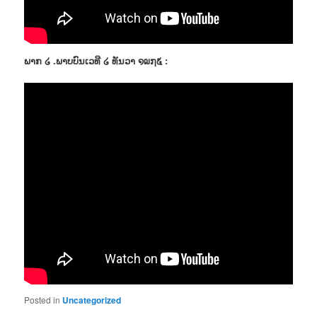
ພາກ ໒ .ພາບບົນເວທີ ໒ ທັນວາ ໑໙໗໕ :
Posted in
Uncategorized