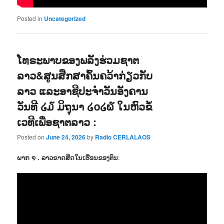
Posted in
Uncategorized
ໂທຣະພາບຂອງພລັງຮ່ວມຊາຕ
ລາວ&ສູນສືກສາຄົ້ນຄວ້າກ່ຽວກັບ
ລາວ ແລະອາຊີປະຈຳວັນອັງຄານ
ວັນທີ ໒໓ ມິຖຸນາ ໒໐໒໖ ໃນຫົວຂໍ້
ເວທີເພື່ອຊາຕລາວ :
Posted on
June 24, 2026
by
Radio CERLALAOS
ພາກ ໑ . ລາວຂາດສິດໃນເຮືອນຂອງຕົນ
: