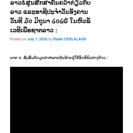
ລາວ&ສູນສືກສາຄົ້ນຄວ້າກ່ຽວກັບ
ລາວ ແລະອາຊີປະຈຳວັນອັງຄານ
ວັນທີ ໓໐ ມິຖຸນາ ໒໐໒໖ ໃນຫົວຂໍ້
ເວທີເພື່ອຊາຕລາວ :
Posted on
July 1, 2026
by
Radio CERLALAOS
ພາກ ໑ .ຊັບສົມບັດມູນຄ່າຫລາຍພັນລ້ານຢູ່ໃຕ້ອິດທິພົນຕ່າງດ້າວ :