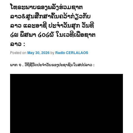
ໂທຣະພາບຂອງພລັງຮ່ວມຊາຕ
ລາວ&ສູນສືກສາຄົ້ນຄວ້າກ່ຽວກັບ
ລາວ ແລະອາຊີ ປະຈຳວັນສຸກ ວັນທີ
໒໙ ພຶສພາ ໒໐໒໖ ໃນເວທີເພື່ອຊາຕ
ລາວ :
Posted on
May 30, 2026
by
Radio CERLALAOS
ພາກ ໑ . ວິຖິຊີວີດປະຈຳວັນຂອງປະຊາຊົນໃນສປປລາວ :