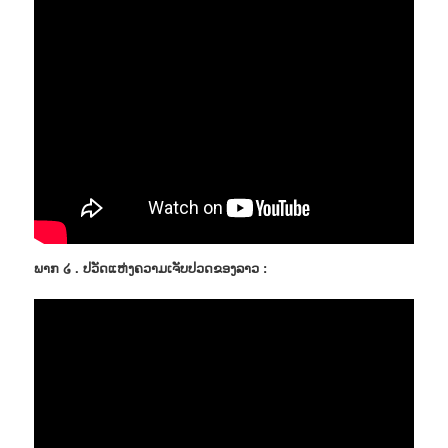
ພາກ ໒ . ປວັດແຫ່ງຄວາມເຈັບປວດຂອງລາວ :