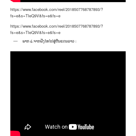
https://www.facebook.com/reel/2018507768787893/?
fs=e&s=TIeQ9V&fs=e&fs=e
https://www.facebook.com/reel/2018507768787893/?
fs=e&s=TIeQ9V&fs=e&fs=e
ພາກ ໒.ຈາກຝັງໄທໄປສູ່ດີນແດນລາວ :