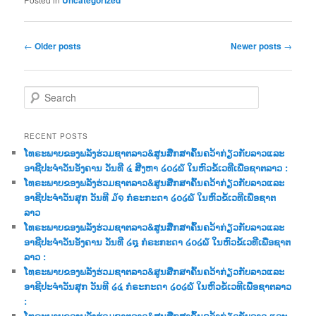
Uncategorized
Post
←
Older posts
Newer posts
→
navigation
S
e
a
r
RECENT POSTS
c
ໂທຣະພາບຂອງພລັງຮ່ວມຊາຕລາວ&ສູນສືກສາຄົ້ນຄວ້າກ່ຽວກັບລາວແລະ
h
ອາຊີປະຈຳວັນອັງຄານ ວັນທີ ໔ ສີງຫາ ໒໐໒໖ ໃນຫົວຂໍ້ເວທີເພື່ອຊາຕລາວ :
ໂທຣະພາບຂອງພລັງຮ່ວມຊາຕລາວ&ສູນສືກສາຄົ້ນຄວ້າກ່ຽວກັບລາວແລະ
ອາຊີປະຈຳວັນສຸກ ວັນທີ ໓໑ ກໍຣະກະດາ ໒໐໒໖ ໃນຫົວຂໍ້ເວທີເພື່ອຊາຕ
ລາວ
ໂທຣະພາບຂອງພລັງຮ່ວມຊາຕລາວ&ສູນສືກສາຄົ້ນຄວ້າກ່ຽວກັບລາວແລະ
ອາຊີປະຈຳວັນອັງຄານ ວັນທີ ໒໘ ກໍຣະກະດາ ໒໐໒໖ ໃນຫົວຂໍ້ເວທີເພື່ອຊາຕ
ລາວ :
ໂທຣະພາບຂອງພລັງຮ່ວມຊາຕລາວ&ສູນສືກສາຄົ້ນຄວ້າກ່ຽວກັບລາວແລະ
ອາຊີປະຈຳວັນສຸກ ວັນທີ ໒໔ ກໍຣະກະດາ ໒໐໒໖ ໃນຫົວຂໍ້ເວທີເພື່ອຊາຕລາວ
:
ໂທຣະພາບຂອງພລັງຮ່ວມຊາຕລາວ&ສູນສືກສາຄົ້ນຄວ້າກ່ຽວກັບລາວ ແລະ