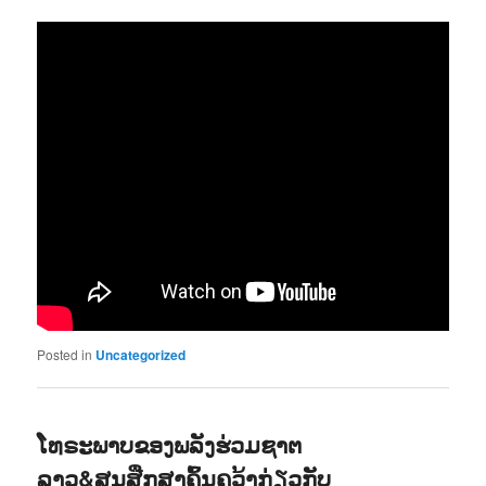
Posted in
Uncategorized
ໂທຣະພາບຂອງພລັງຮ່ວມຊາຕ
ລາວ&ສູນສືກສາຄົ້ນຄວ້າກ່ຽວກັບ