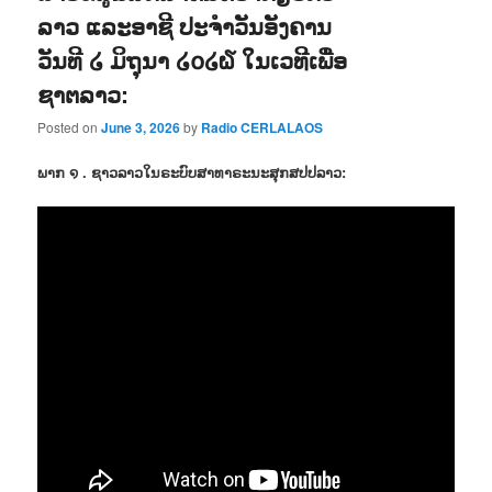
ລາວ ແລະອາຊີ ປະຈຳວັນອັງຄານ
ວັນທີ ໒ ມິຖຸນາ ໒໐໒໖ ໃນເວທີເພື່ອ
ຊາຕລາວ:
Posted on
June 3, 2026
by
Radio CERLALAOS
ພາກ ໑ . ຊາວລາວໃນຣະບົບສາທາຣະນະສຸກສປປລາວ: