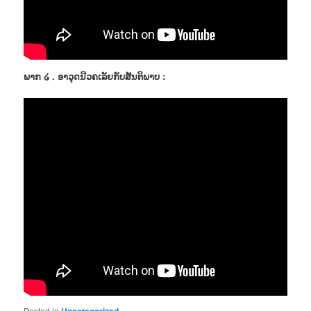
ພາກ ໒ . ອາວຸດນີວຄເລັຍກັບສັນຕິພາບ :
Posted in