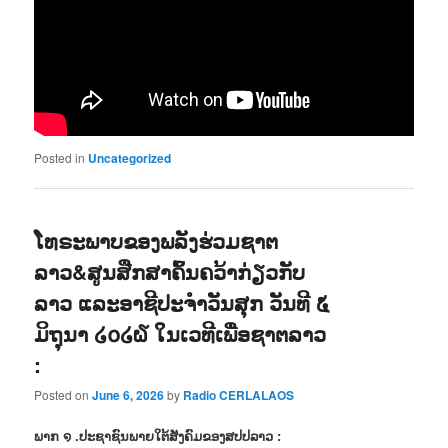
Posted in
Uncategorized
ໂທຣະພາບຂອງພລັງຮ່ວມຊາຕ
ລາວ&ສູນສືກສາຄົ້ນຄວ້າກ່ຽວກັບ
ລາວ ແລະອາຊີປະຈຳວັນສຸກ ວັນທີ ໕
ມິຖຸນາ ໒໐໒໖ ໃນເວທີເພື່ອຊາຕລາວ
:
Posted on
June 6, 2026
by
Radio CERLALAOS
ພາກ ໑ .ປະຊາຊົນພາຍໃຕ້ສັງຄົມຂອງສປປລາວ :