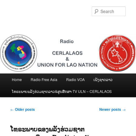
Skip
Skip
to
to
Sear
primary
secondary
content
content
Main
Home
Radio Free Asia
Radio VOA
ເພັງຊາດລາວ
menu
ໂທຣະພາບພລັງຮ່ວມຊາດລາວ&ສູນສືກສາ-TV ULN – CERLALAOS
Post
←
Older posts
Newer posts
→
navigation
ໂທຣະພາບຂອງພລັງຮ່ວມຊາຕ