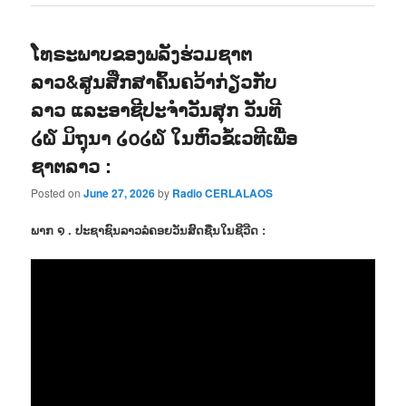
ໂທຣະພາບຂອງພລັງຮ່ວມຊາຕ
ລາວ&ສູນສືກສາຄົ້ນຄວ້າກ່ຽວກັບ
ລາວ ແລະອາຊີປະຈຳວັນສຸກ ວັນທີ
໒໖ ມິຖຸນາ ໒໐໒໖ ໃນຫົວຂໍ້ເວທີເພື່ອ
ຊາຕລາວ :
Posted on
June 27, 2026
by
Radio CERLALAOS
ພາກ ໑ . ປະຊາຊົນລາວລໍຄອຍວັນສົດຊື່ນໃນຊີວີດ :