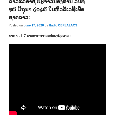
ລາວແລອາຊີ ປະຈຳວັນອັງຄານ ວັນທີ
໑໖ ມິຖຸນາ ໒໐໒໖ ໃນຫົວຂໍ້ເວທີເພື່ອ
ຊາຕລາວ:
Posted on
June 17, 2026
by
Radio CERLALAOS
ພາກ ໑ .117 ມາຕຮາຄາຕກອນປະຊາຊົນລາວ :