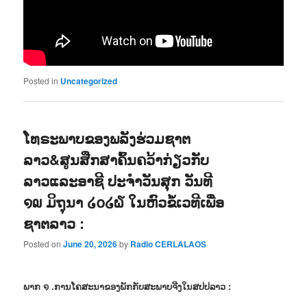
Posted in
Uncategorized
ໂທຣະພາບຂອງພລັງຮ່ວມຊາຕ
ລາວ&ສູນສືກສາຄົ້ນຄວ້າກ່ຽວກັບ
ລາວແລະອາຊີ ປະຈຳວັນສຸກ ວັນທີ
໑໙ ມິຖຸນາ ໒໐໒໖ ໃນຫົວຂໍ້ເວທີເພື່ອ
ຊາຕລາວ :
Posted on
June 20, 2026
by
Radio CERLALAOS
ພາກ ໑ .ການໂຄສະນາຂອງພັກກັບສະພາບຈີງໃນສປປລາວ :