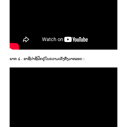
ພາກ ໒ . ອາຊີປາຊີຟິກຢູ່ໃນຄວາມເຄັ່ງຕື່ງມາຕລອດ :