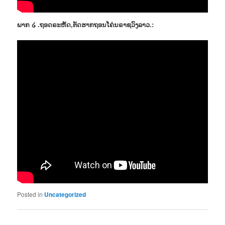
ພາກ ໒ .ຖອດຣະຫັດ,ຕັດຮາກຖອນໂຄ່ນຣາຊວົງລາວ.:
Posted in
Uncategorized