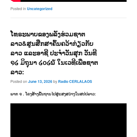
Posted in
Uncategorized
ໂທຣະພາບຂອງພລັງຮ່ວມຊາຕ
ລາວ&ສູນສືກສາຄົ້ນຄວ້າກ່ຽວກັບ
ລາວ ແລະອາຊີ ປະຈຳວັນສຸກ ວັນທີ
໑໒ ມິຖຸນາ ໒໐໒໖ ໃນເວທີເພື່ອຊາຕ
ລາວ:
Posted on
June 13, 2026
by
Radio CERLALAOS
ພາກ ໑ . ໂຄງສ້າງພື້ນຖານໄປສູ່ແສງສວ່າງໃນສປປລາວ: