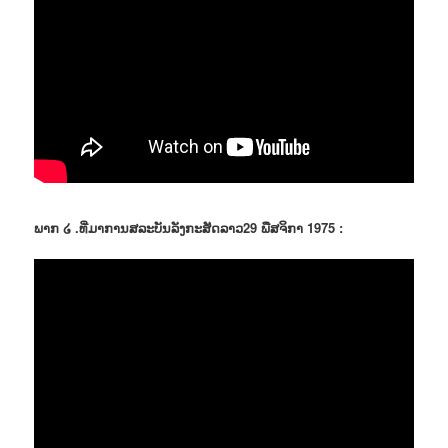
ພາກ ໒ .ທີ່ມາການສລະບັນລັງກະສັດລາວ29 ພືສຈິກາ 1975 :