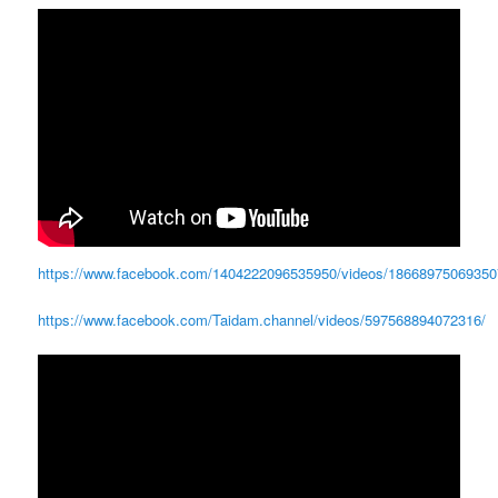
https://www.facebook.com/1404222096535950/videos/18668975069350
https://www.facebook.com/Taidam.channel/videos/597568894072316/