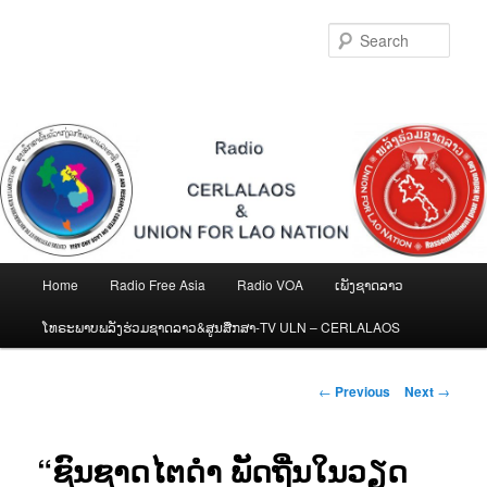
Skip
to
Sear
primary
content
Main
Home
Radio Free Asia
Radio VOA
ເພັງຊາດລາວ
menu
ໂທຣະພາບພລັງຮ່ວມຊາດລາວ&ສູນສືກສາ-TV ULN – CERLALAOS
Post
←
Previous
Next
→
navigation
“ຊົນຊາດໄຕດຳ ພັດຖີ່ນໃນວຽດ