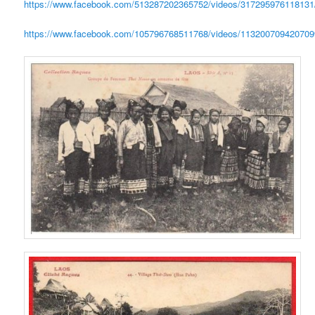
https://www.facebook.com/513287202365752/videos/317295976118131
https://www.facebook.com/105796768511768/videos/113200709420709