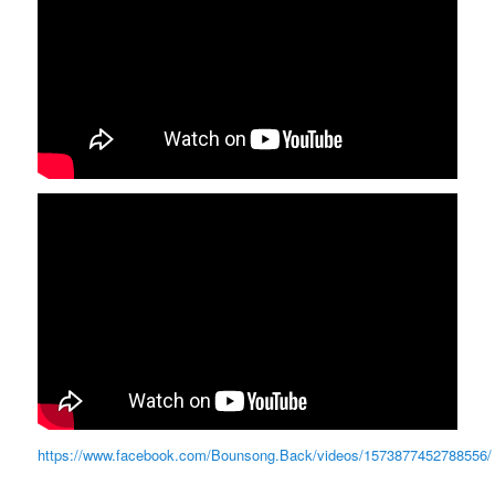
https://www.facebook.com/Bounsong.Back/videos/1573877452788556/