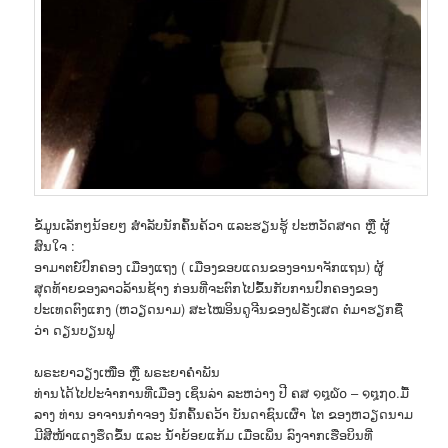
ຂໍ້ມູນເລັກໆນ້ອຍໆ ສຳລັບນັກຄົ້ນຄ້ວາ ແລະຮຽນຮູ້ ປະຫວັດສາດ ຫຼື ຜູ້
ສົນໃຈ :
ອາມາຕຍ໌ປົກຄອງ ເມືອງແຖງ ( ເມືອງຂອບແດນຂອງອານາຈັກແຖນ) ຜູ້
ສຸດທ້າຍຂອງລາວລ້ານຊ້າງ ກ່ອນທີ່ຈະຕົກໄປຂຶ້້ນກັບການປົກຄອງຂອງ
ປະເທດຕົງແກງ (ຫວຽດນາມ) ສະໄໝອິນດູຈີນຂອງຝຣັ່ງເສດ ຕໍ່ມາຮຽກຊື່
ວ່າ ດຽນບຽນຟູ
ພຣະຍາວຽງເໜືອ ຫຼື ພຣະຍາຄຳພັນ
ທ່ານໄດ້ໄປປະຈຳການທີ່ເມືອງ ເຊິ່ນລ່າ ລະຫວ່າງ ປີ ຄສ ໑໘໖໐ – ໑໘໗໐.ມື້
ລາງ ທ່ານ ອາຈານກຳຈອງ ນັກຄົ້ນຄວ້າ ບັນດາຊົນເຜົ່າ ໄຕ ຂອງຫວຽດນາມ
ມີສີໜ້າແດງຮຶດຂຶ້ນ ແລະ ນ້ຳຍ້ອຍແກ້ມ ເມື່ອເພິ່ນ ລົງຈາກເຮືອບິນທີ່