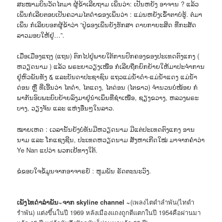
ສະໜາມບິນວັດໄຕມາ ຜູ້ຂ້າເລີຍຖາມ ເພິ່ນວ່າ: ເປັນຫຍັງ ອາຈານ ? ແລ້ວ
ເພິ່ນກໍ່ເລີຍຕອບເປັນຄວາມໄຕດຳຂອງເພິ່ນວ່າ : ແມ່ນຫຍັງເຂົ້າຕາບໍ່ຮູ້. ຕໍ່ມາ
ເພິ່ນ ກໍ່ເລີຍບອກຜູ້ຂ້າວ່າ “ປູ່ຂອງເພິ່ນຍັງຮັກສາ ດາບກາຍະສິດ ທີ່ກະສັດ
ລາວມອບໃຫ້ຢູ່…”.
ເມື່ອເມືອງແຖງ (ແຖນ) ຕົກໄປຢູ່ພາຍໃຕ້ການປົກຄອງຂອງປະເທດຕົງແກງ (
ຫວຽດນາມ ) ແລ້ວ ພຣະຍາວຽງເໜືອ ກໍ່ເລີຍຖືກຍົກຍ້າຍໃຫ້ມາປະຈຳການ
ຢູ່ຫົວພັນທັງ ໕ ແລະບັນດາປະຊາຊົນ ແຖວແມ່ນ້ຳດຳ-ແມ່ນ້ຳແດງ ແມ່ນ້ຳ
ດ່ອນ ຫຼື ທີ່ເອີ້ນວ່າ ໄຕດຳ, ໄຕແດງ, ໄຕດ່ອນ (ໄຕຂາວ) ຈຳນວນບໍ່ໜ້ອຍ ກໍ່
ພາກັນອົບພະຍົບຍ້າຍລົງມາຢູ່ນຳເພິ່ນທີ່ຊຳເໜືອ, ຊຽງຂວາງ, ຫລວງພຣະ
ບາງ, ວຽງຈັນ ແລະ ແຫ່ງອື່ນໆໃນລາວ.
ໝາຍເຫດ : ເວລານັ້ນຍັງບໍ່ທັນມີຫວຽດນາມ ມີແຕ່ປະເທດຕົງແກງ ອານ
ນາມ ແລະ ໂກແຊງຊີນ, ປະເທດຫວຽດນາມ ສັງຫາເກີດໃໝ່ ມາຈາກຄຳວ່າ
Ye Nan ແປວ່າ ພວກເຢ້ທາງໃຕ້.
ຂໍຂອບໃຈຂໍ້ມູນຈາກອາຈາຣຍ໌ : ຫູມພັນ ຣັດຕະນະວົງ.
ເພັງໄທດຳລຳພັນ~ຈາກ skyline channel ~
(เพลงไตดำลำพัน(ไทดำ
รำพัน) แต่งขึ้นในปี 1969 หลังเมืองแถงถูกตีแตกในปี 1954คือผ่านมา