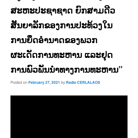
ສະຫະປະຊາຊາດ ຍົກສາມດີວ
ສັນຍາລັກຂອງການປະທ້ວງໃນ
ການຍຶດອຳນາດຂອງພວກ
ຜະເດັດການທະຫານ ແລະຢຸດ
ການພົວພັນນຳທາງການທະຫານ”
Posted on
February 27, 2021
by
Radio CERLALAOS