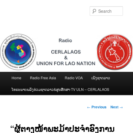
Skip
to
Sear
primary
content
Main
Home
Radio Free Asia
Radio VOA
ເພັງຊາດລາວ
menu
ໂທຣະພາບພລັງຮ່ວມຊາດລາວ&ສູນສືກສາ-TV ULN – CERLALAOS
Post
←
Previous
Next
→
navigation
“ຜູ້ຕາງໜ້າພະມ້າປະຈຳອົງການ