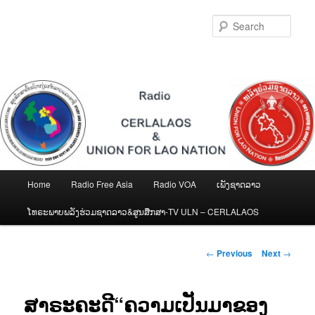
Skip
to
Sear
primary
content
Main
Home
Radio Free Asia
Radio VOA
ເພັງຊາດລາວ
menu
ໂທຣະພາບພລັງຮ່ວມຊາດລາວ&ສູນສືກສາ-TV ULN – CERLALAOS
Post
←
Previous
Next
→
navigation
ສາຣະຄະດີ“ຄວາມເປັນມາຂອງ