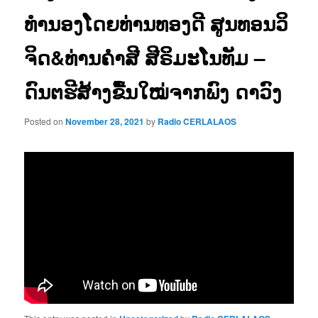
ທຳນອງໂດຍທ່ານທອງດີ ສູນທອນວິ
ຈິດ&ທ່ານຄຳສີ ສີຣິມະໂນທັມ –
ດົນຕຮີສ້າງຂື້ນໃໝ່ຈາກພົງ ດາວົງ
Posted on
November 28, 2021
by
Radio CERLALAOS