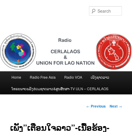
Skip
to
Sear
primary
content
Main
Home
Radio Free Asia
Radio VOA
ເພັງຊາດລາວ
menu
ໂທຣະພາບພລັງຮ່ວມຊາດລາວ&ສູນສືກສາ-TV ULN – CERLALAOS
Post
←
Previous
Next
→
navigation
ເພັງ”ເຕືອນໃຈລາວ”-ເນື້ອຮ້ອງ-