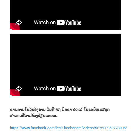
ຣາຍການໃນວັນອັງຄານ ວັນທີ ໑໗ ມົກຣາ ໒໐໒໓ ໃນຣະບົບເພສບຸກ
ສາເຫດທີ່ລາວຕ້ອງປ່ຽນຣະບອບ:
https://www.facebook.com/leck.keohanam/videos/527520952778095/