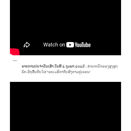
ຣາຍການປະຈຳວັນເສົາ ວັນທີ ໔ ກຸມພາ ໒໐໒໓ :
ອຳນາດປົກຄອງສູງສຸດ
ພັກ-ຣັຖຂື້ນກັບໃຜ?\ອະເມຣິກາກັບສົງຕາມຢູເຄຣນ!