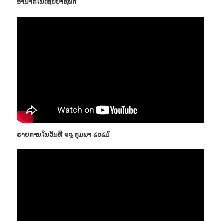
ອຳນາດໃນເຊັຍປາຊີຟີກ
ຣາຍການໃນວັນທີ ໑໘ ກຸມພາ ໒໐໒໓