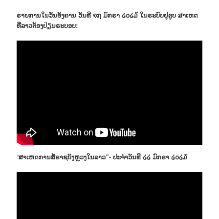
ຣາຍການໃນວັນອັງຄານ ວັນທີ ໑໗ ມົກຣາ ໒໐໒໓ ໃນຣະບົບຢູຕູບ ສາເຫດ
ທີ່ລາວຕ້ອງປ່ຽນຣະບອບ:
“
ສາເຫດການສໍ້ຣາຊບັງຫຼວງໃນລາວ”- ປະຈຳວັນທີ ໒໒ ມົກຣາ ໒໐໒໓