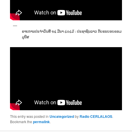
ຣາຍການປະຈຳວັນທີ ໑໔ ມີນາ ໒໐໒໓ : ປະຊາຊົນລາວ ກັບຣະບອບຄອມ
ມຸນີສ
This entry was posted in
Uncategorized
by
Radio CERLALAOS
.
Bookmark the
permalink
.