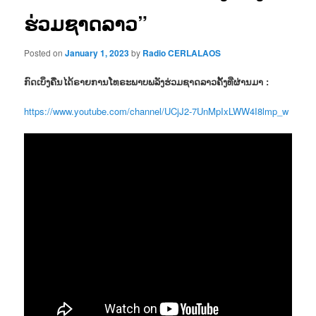
ຮ່ວມຊາດລາວ”
Posted on
January 1, 2023
by
Radio CERLALAOS
ກົດເບິ່ງຄືນໄດ້ຣາຍການໂທຣະພາບພລັງຮ່ວມຊາດລາວຄັ້ງທີ່ຜ່ານມາ :
https://www.youtube.com/channel/UCjJ2-7UnMpIxLWW4I8lmp_w