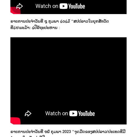
ຣາຍການປະຈຳວັນທີ ໘ ກຸມພາ ໒໐໒໓ “ສປປລາວໃນຍຸກສັຕວັດ
ທີ໒໑\ພະມ້າ: ໒ປີຣັຖະປະຫານ
:
ຣາຍການປະຈຳວັນທີ ໑໖ ກຸມພາ 2023 “ຈຸດມືດຂອງສປປລາວ/ປະເທດທີມີ