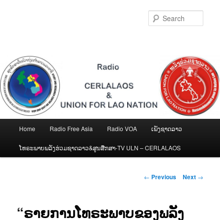
Skip
to
Sear
primary
content
Main
Home
Radio Free Asia
Radio VOA
ເພັງຊາດລາວ
menu
ໂທຣະພາບພລັງຮ່ວມຊາດລາວ&ສູນສືກສາ-TV ULN – CERLALAOS
Post
←
Previous
Next
→
navigation
“ຣາຍການໂທຣະພາບຂອງພລັງ