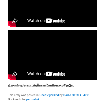
໒.ພາກຕ່າງປະເທດ:ເສຖກິດຂອງໂລກກັບຄວາມຕື້ງຄຽດ.
This entry was posted in
Uncategorized
by
Radio CERLALAOS
.
Bookmark the
permalink
.