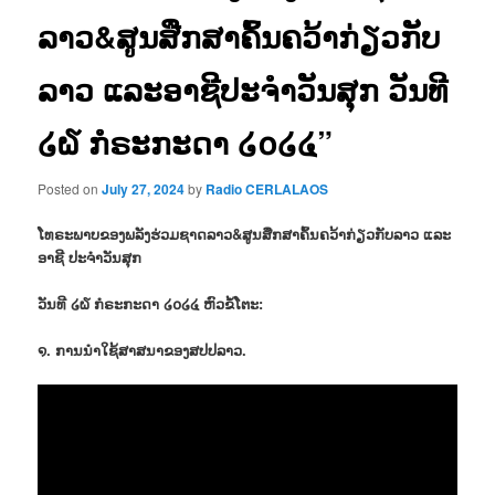
ລາວ&ສູນສືກສາຄົ້ນຄວ້າກ່ຽວກັບ
ລາວ ແລະອາຊີປະຈຳວັນສຸກ ວັນທີ
໒໖ ກໍຣະກະດາ ໒໐໒໔”
Posted on
July 27, 2024
by
Radio CERLALAOS
ໂທຣະພາບຂອງພລັງຮ່ວມຊາດລາວ&ສູນສືກສາຄົ້ນຄວ້າກ່ຽວກັບລາວ ແລະ
ອາຊີ ປະຈຳວັນສຸກ
ວັນທີ ໒໖ ກໍຣະກະດາ ໒໐໒໔ ຫົວຂໍ້ໂຕະ:
໑. ການນຳໃຊ້ສາສນາຂອງສປປລາວ.