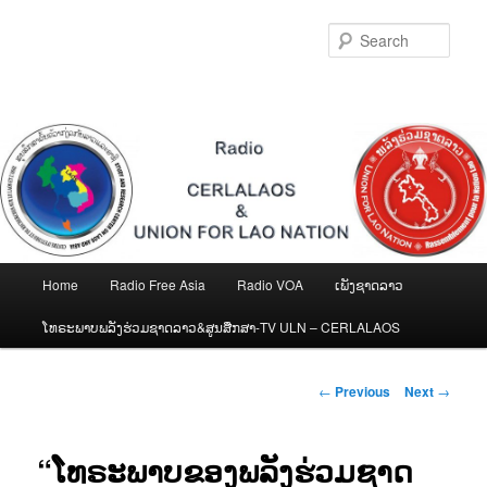
Skip
to
Sear
primary
content
Main
Home
Radio Free Asia
Radio VOA
ເພັງຊາດລາວ
menu
ໂທຣະພາບພລັງຮ່ວມຊາດລາວ&ສູນສືກສາ-TV ULN – CERLALAOS
Post
←
Previous
Next
→
navigation
“ໂທຣະພາບຂອງພລັງຮ່ວມຊາດ