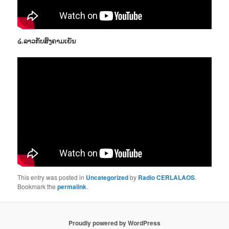
໒.ລາວກັບສົງຄາມເຍັນ
This entry was posted in
Uncategorized
by
Radio CERLALAOS
.
Bookmark the
permalink
.
Proudly powered by WordPress