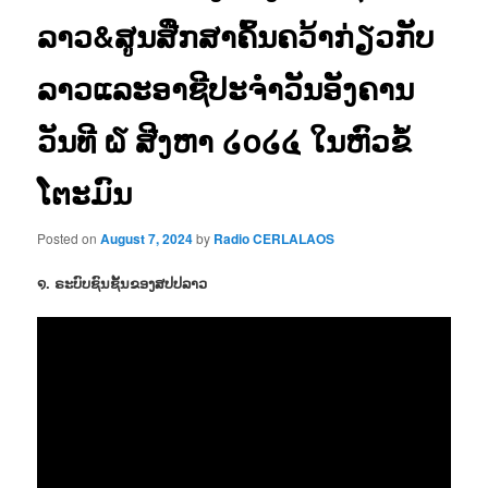
ລາວ&ສູນສືກສາຄົ້ນຄວ້າກ່ຽວກັບ
ລາວແລະອາຊີປະຈຳວັນອັງຄານ
ວັນທີ ໖ ສີງຫາ ໒໐໒໔ ໃນຫົວຂໍ້
ໂຕະມົນ
Posted on
August 7, 2024
by
Radio CERLALAOS
໑. ຣະບົບຊົນຊັ້ນຂອງສປປລາວ