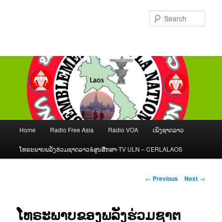
Skip
to
Sear
primary
content
Main
Home
Radio Free Asia
Radio VOA
ເພັງຊາດລາວ
menu
ໂທຣະພາບພລັງຮ່ວມຊາດລາວ&ສູນສືກສາ-TV ULN – CERLALAOS
Post
←
Previous
Next
→
navigation
ໂທຣະພາບຂອງພລັງຮ່ວມຊາຕ