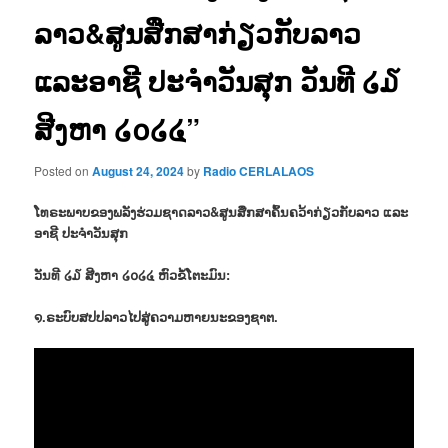
ລາວ&ສູນສືກສາກ່ຽວກັບລາວ
ແລະອາຊີ ປະຈຳວັນສຸກ ວັນທີ ໒໓
ສີງຫາ ໒໐໒໔”
Posted on
August 24, 2024
by
Radio CERLALAOS
ໂທຣະພາບຂອງພລັງຮ່ວມຊາດລາວ&ສູນສືກສາຄົ້ນຄວ້າກ່ຽວກັບລາວ ແລະ
ອາຊີ ປະຈຳວັນສຸກ
ວັນທີ ໒໓ ສີງຫາ ໒໐໒໔ ຫົວຂໍ້ໂຕະມົນ:
໑.ຣະບົບສປປລາວໄປສູ່ຄວາມຫາຍນະຂອງຊາຕ.