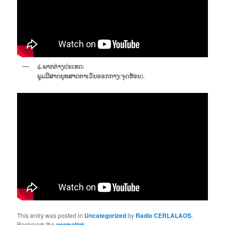
໒.ພາກຕ່າງປະເທດ:
ພູມມີສາດຍຸທສາດຕາເວັນອອກກາງ(ຈຸດຮ້ອນ).
This entry was posted in
Uncategorized
by
Radio CERLALAOS
.
Bookmark the
permalink
.