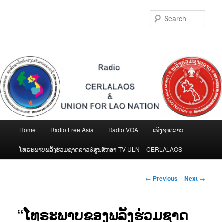
Skip
to
Sear
primary
content
Main
Home
Radio Free Asia
Radio VOA
ເພັງຊາດລາວ
menu
ໂທຣະພາບພລັງຮ່ວມຊາດລາວ&ສູນສືກສາ-TV ULN – CERLALAOS
Post
←
Previous
Next
→
navigation
“ໂທຣະພາບຂອງພລັງຮ່ວມຊາດ