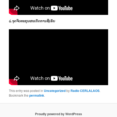
໒.ຈຸດຈົບຕະກຸນຜະເດັດການຊີເຣັຍ
This entry was posted in
Uncategorized
by
Radio CERLALAOS
.
Bookmark the
permalink
.
Proudly powered by WordPress