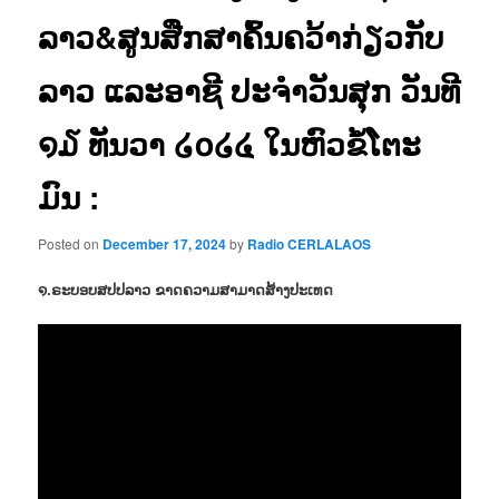
ລາວ&ສູນສືກສາຄົ້ນຄວ້າກ່ຽວກັບ
ລາວ ແລະອາຊີ ປະຈຳວັນສຸກ ວັນທີ
໑໓ ທັນວາ ໒໐໒໔ ໃນຫົວຂໍ້ໂຕະ
ມົນ :
Posted on
December 17, 2024
by
Radio CERLALAOS
໑.ຣະບອບສປປລາວ ຂາດຄວາມສາມາດສ້າງປະເທດ