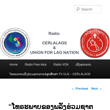
Skip
to
Sear
primary
content
Main
Home
Radio Free Asia
Radio VOA
ເພັງຊາດລາວ
menu
ໂທຣະພາບພລັງຮ່ວມຊາດລາວ&ສູນສືກສາ-TV ULN – CERLALAOS
Post
←
Previous
Next
→
navigation
“ໂທຣະພາບຂອງພລັງຮ່ວມຊາຕ