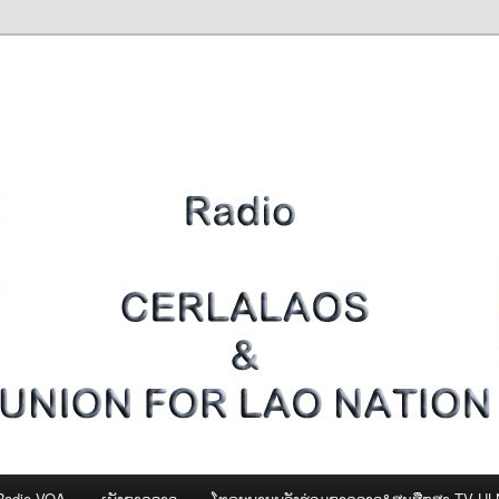
Radio VOA
ເພັງຊາດລາວ
ໂທຣະພາບພລັງຮ່ວມຊາດລາວ&ສູນສືກສາ-TV U