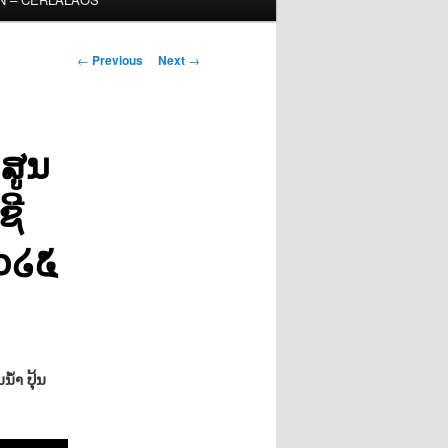
Post
←
Previous
Next
→
navigation
ສູນ
ຊີ
໒໐໒໕
້າ ປຸ້ນ