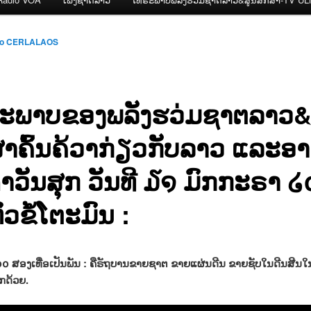
io CERLALAOS
ະພາບຂອງພລັງຮວ່ມຊາຕລາວ&
ສາຄົ້ນຄ້ວາກ່ຽວກັບລາວ ແລະອາ
ຳວັນສຸກ ວັນທີ ໓໑ ມົກກະຣາ 
ວຂໍ້ໂຕະມົນ :
໐໐ ສອງເທື່ອເປັນພັນ : ຄືຣັຖບານຂາຍຊາຕ ຂາຍແຜ່ນດີນ ຂາຍຊັບໃນດີນສີນໃນນໍ
ກດ້ວຍ.