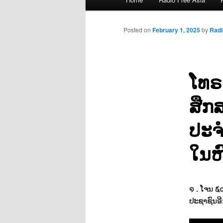
menu
Posted on
February 1, 2025
by
Rad
ໂທຣ
ສືກ
ປະຈ
ໃນຫົ
໑ . ໂຈນ ໕
ປະຊາຊົນອີ