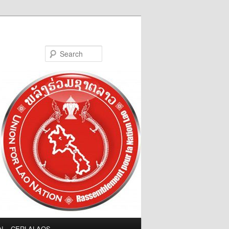
Search
LN – CERLALAOS