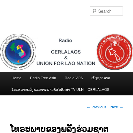
Skip
to
Sear
primary
content
Main
Home
Radio Free Asia
Radio VOA
ເພັງຊາດລາວ
menu
ໂທຣະພາບພລັງຮ່ວມຊາດລາວ&ສູນສືກສາ-TV ULN – CERLALAOS
Post
←
Previous
Next
→
navigation
ໂທຣະພາບຂອງພລັງຮ່ວມຊາຕ