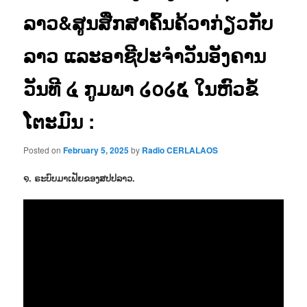
ລາວ&ສູນສືກສາຄົ້ນຄ້ວາກ່ຽວກັບ
ລາວ ແລະອາຊີປະຈຳວັນອັງຄານ
ວັນທີ ໔ ກູມພາ ໒໐໒໕ ໃນຫົວຂໍ້
ໂຕະມົນ :
Posted on
February 5, 2025
by
Radio CERLALAOS
໑. ຣະບົບມາເຟັຍຂອງສປປລາວ.