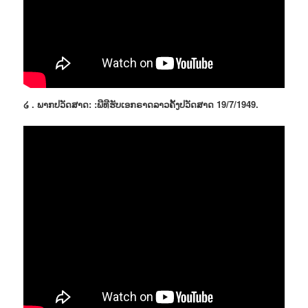
໒ . ພາກປວັດສາດ: :ພີທີຮັບເອກຣາດລາວຄັ້ງປວັດສາດ 19/7/1949.