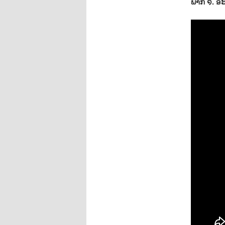
ພາກ ໑. ອ