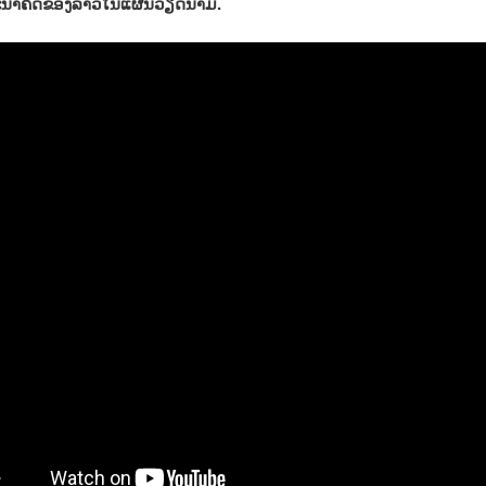
ະນາຄົດຂອງລາວໃນແຜນວຽດນາມ.