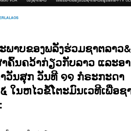
CERLALAOS
ະພາບຂອງພລັງຮ່ວມຊາຕລາວ&
ສາຄົ້ນຄວ້າກ່ຽວກັບລາວ ແລະອາ
ຳວັນສຸກ ວັນທີ ໑໑ ກໍຣະກະດາ
໕ ໃນຫໄວຂໍ້ໂຕະມົນເວທີເພື່ອຊ
: