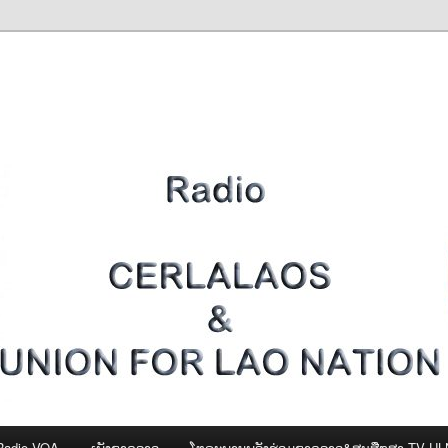
Radio VOA
ເພັງຊາດລາວ
ໂທຣະພາບພລັງຮ່ວມຊາດລາວ&ສູນສືກສາ-TV U