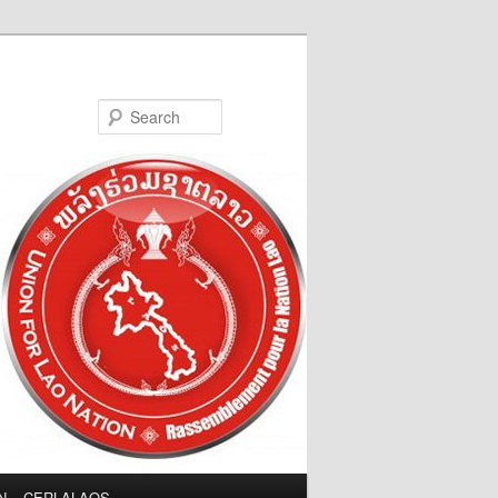
Search
LN – CERLALAOS