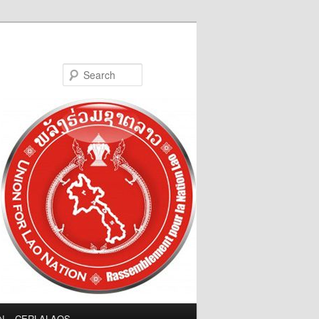
Search
LN – CERLALAOS