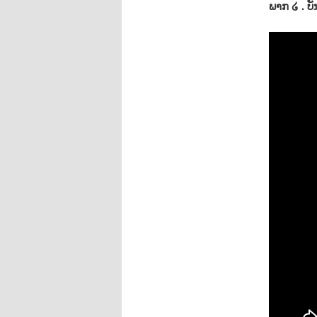
ພາກ ໒ . ບ