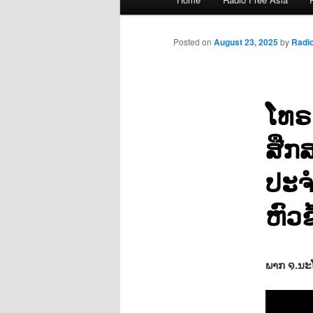
menu
Posted on
August 23, 2025
by
Radi
ໂທຣ
ສືກ
ປະຈ
ຫົວຂ
ພາກ ໑.ນະໂ