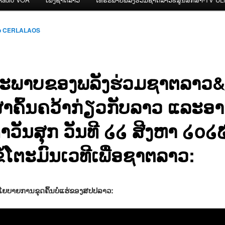
o CERLALAOS
ະພາບຂອງພລັງຮ່ວມຊາຕລາວ&
ສາຄົ້ນຄວ້າກ່ຽວກັບລາວ ແລະອາ
ຳວັນສຸກ ວັນທີ ໒໒ ສີງຫາ ໒໐໒
ໍ້ໂຕະມົນເວທີເພື່ອຊາຕລາວ:
ຍບາຍການຂຸດຄົ້ນບໍ່ແຮ່ຂອງສປປລາວ: