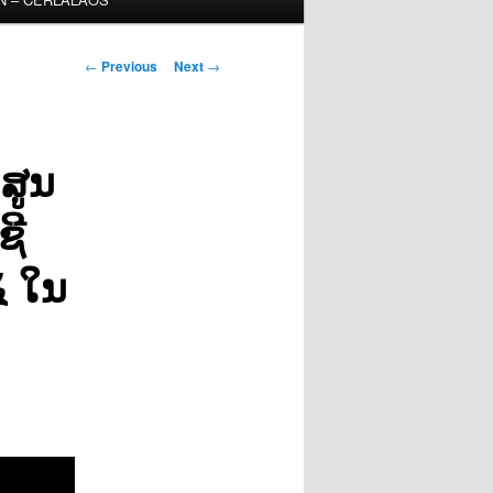
Post
←
Previous
Next
→
navigation
ສູນ
ຊີ
໕ ໃນ