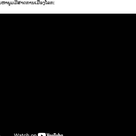
ັນຫາພູມມີສາດການເມືອງໂລກ: