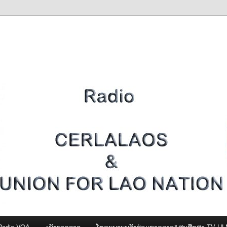
Radio VOA
ເພັງຊາດລາວ
ໂທຣະພາບພລັງຮ່ວມຊາດລາວ&ສູນສືກສາ-TV U