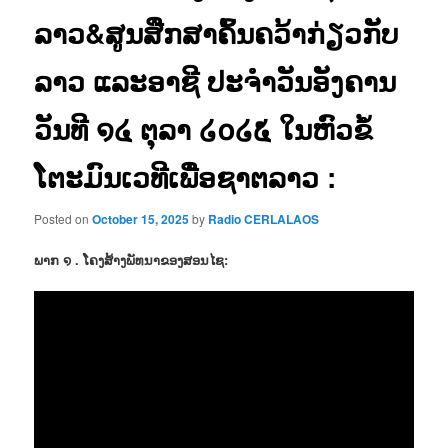
ລາວ&ສູນສືກສາຄົ້ນຄວ້າກ່ຽວກັບ
ລາວ ແລະອາຊີ ປະຈຳວັນອັງຄານ
ວັນທີ ໑໔ ຕຸລາ ໒໐໒໕ ໃນຫົວຂໍ້
ໂຕະມົນເວທີເພື່ອຊາຕລາວ :
Posted on
October 15, 2025
by
Radio CERLALAOS
ພາກ ໑ . ໂຄງສ້າງພັທນາຂອງສອນໄຊ: