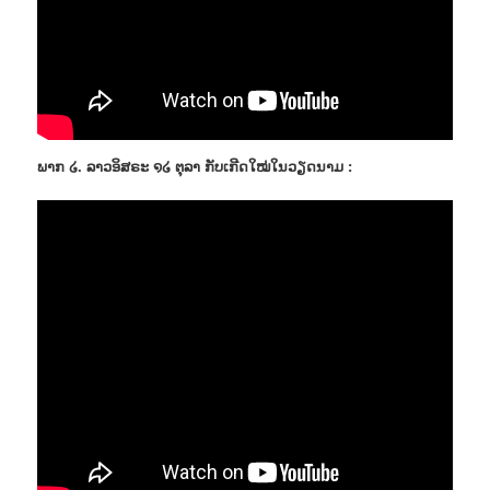
ພາກ ໒. ລາວອິສຣະ ໑໒ ຕຸລາ ກັບເກີດໃໝ່ໃນວຽດນາມ :