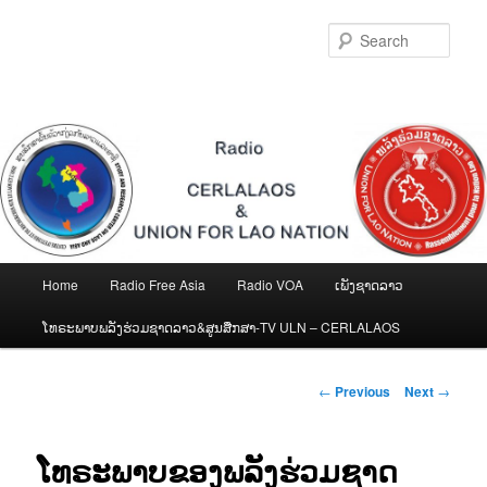
Skip
to
Sear
primary
content
Main
Home
Radio Free Asia
Radio VOA
ເພັງຊາດລາວ
menu
ໂທຣະພາບພລັງຮ່ວມຊາດລາວ&ສູນສືກສາ-TV ULN – CERLALAOS
Post
←
Previous
Next
→
navigation
ໂທຣະພາບຂອງພລັງຮ່ວມຊາດ