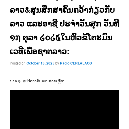
ລາວ&ສູນສືກສາຄົ້ນຄວ້າກ່ຽວກັບ
ລາວ ແລະອາຊີ ປະຈຳວັນສຸກ ວັນທີ
໑໗ ຕຸລາ ໒໐໒໕ໃນຫົວຂໍ້ໂຕະມົນ
ເວທີເພື່ອຊາຕລາວ:
Posted on
October 18, 2025
by
Radio CERLALAOS
ພາກ ໑. ສປປລາວກັບການຊ່ວຍເຫຼືອ: