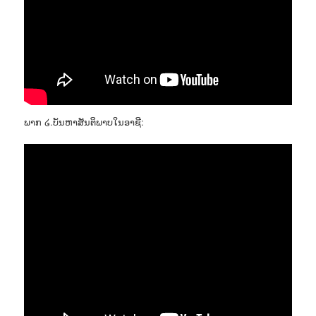
ພາກ ໒.ບັນຫາສັນຕິພາບໃນອາຊີ: