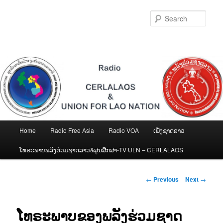
Skip
to
Sear
primary
content
Main
Home
Radio Free Asia
Radio VOA
ເພັງຊາດລາວ
menu
ໂທຣະພາບພລັງຮ່ວມຊາດລາວ&ສູນສືກສາ-TV ULN – CERLALAOS
Post
←
Previous
Next
→
navigation
ໂທຣະພາບຂອງພລັງຮ່ວມຊາດ