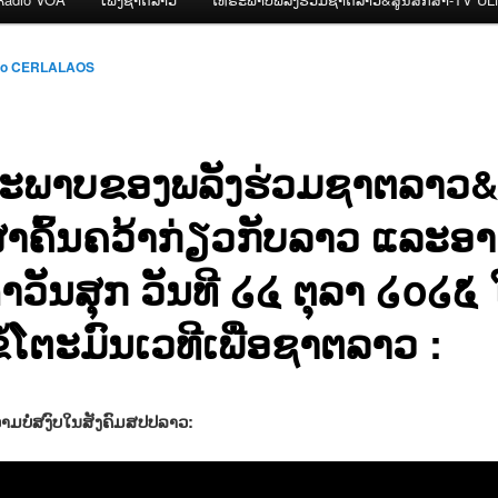
io CERLALAOS
ະພາບຂອງພລັງຮ່ວມຊາຕລາວ&
ສາຄົ້ນຄວ້າກ່ຽວກັບລາວ ແລະອາ
ຳວັນສຸກ ວັນທີ ໒໔ ຕຸລາ ໒໐໒໕
ໍ້ໂຕະມົນເວທີເພື່ອຊາຕລາວ :
າມບໍ່ສງົບໃນສັງຄົມສປປລາວ: