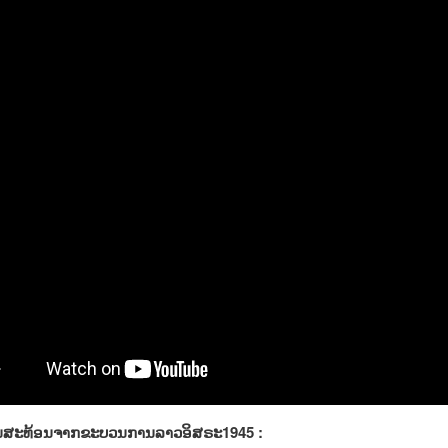
ົນສະທ້ອນຈາກຂະບວນການລາວອິສຣະ1945 :