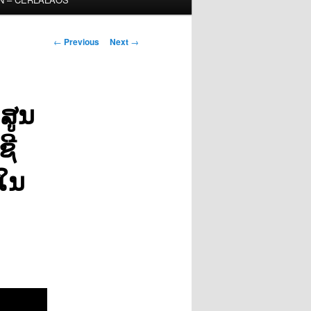
Post
←
Previous
Next
→
navigation
ສູນ
ຊີ
 ໃນ