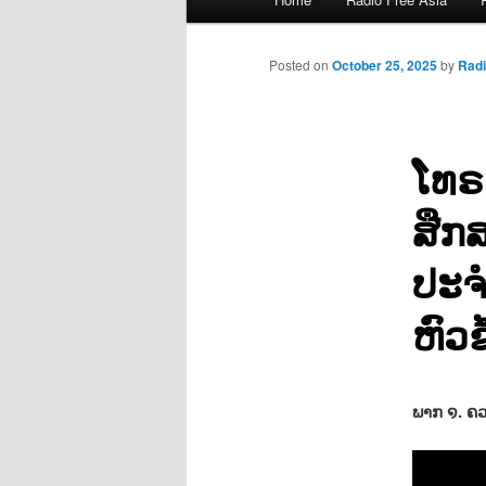
menu
Posted on
October 25, 2025
by
Rad
ໂທຣ
ສືກ
ປະຈ
ຫົວຂ
ພາກ ໑. ຄວ