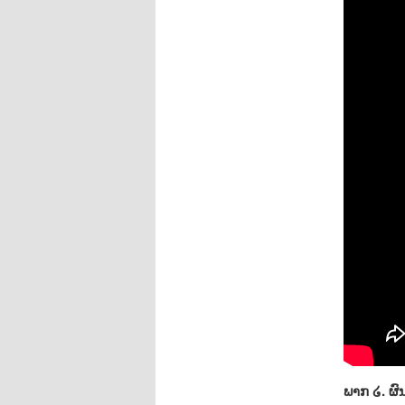
ພາກ ໒. ຜ