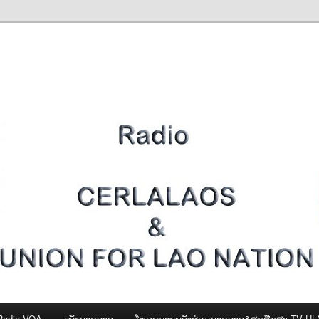
Radio VOA
ເພັງຊາດລາວ
ໂທຣະພາບພລັງຮ່ວມຊາດລາວ&ສູນສືກສາ-TV U