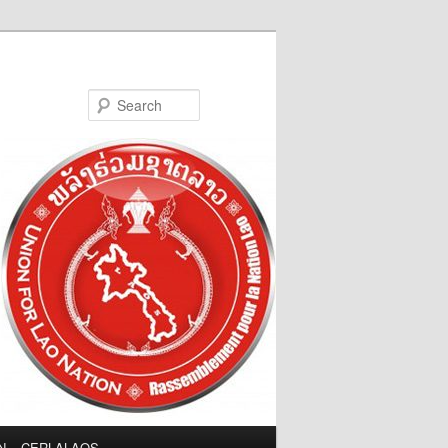
Search
LN – CERLALAOS