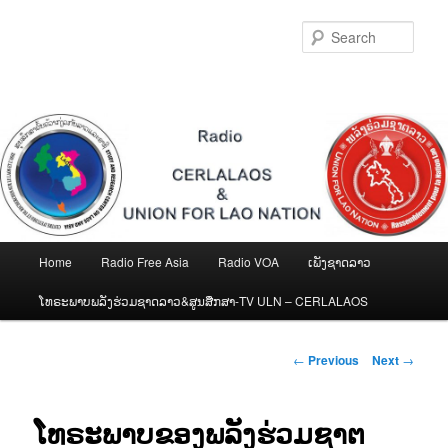
Skip
to
Sear
primary
content
Main
Home
Radio Free Asia
Radio VOA
ເພັງຊາດລາວ
menu
ໂທຣະພາບພລັງຮ່ວມຊາດລາວ&ສູນສືກສາ-TV ULN – CERLALAOS
Post
←
Previous
Next
→
navigation
ໂທຣະພາບຂອງພລັງຮ່ວມຊາຕ