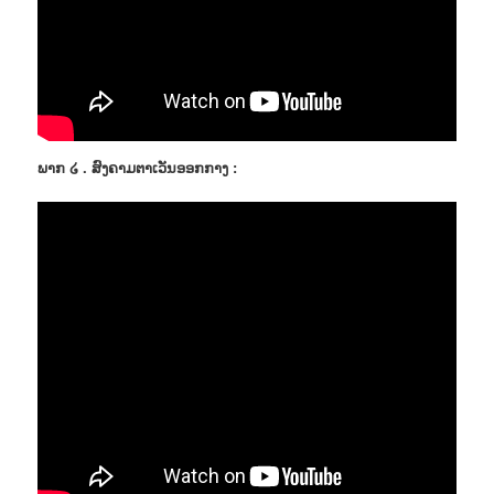
ພາກ ໒ . ສົງຄາມຕາເວັນອອກກາງ :