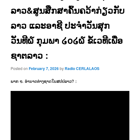
ລາວ&ສູນສືກສາຄົ້ນຄວ້າກ່ຽວກັບ
ລາວ ແລະອາຊີ ປະຈຳວັນສຸກ
ວັນທີ໖ ກຸມພາ ໒໐໒໖ ຂໍ້ເວທີເພື່ອ
ຊາຕລາວ :
Posted on
February 7, 2026
by
Radio CERLALAOS
ພາກ ໑. ອຳນາດຕ່າງຊາດໃນສປປລາວ? :