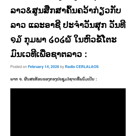
ລາວ&ສູນສືກສາຄົ້ນຄວ້າກ່ຽວກັບ
ລາວ ແລະອາຊີ ປະຈຳວັນສຸກ ວັນທີ
໑໓ ກຸມພາ ໒໐໒໖ ໃນຫົວຂໍ້ໂຕະ
ມົນເວທີເພື່ອຊາຕລາວ :
Posted on
February 14, 2026
by
Radio CERLALAOS
ພາກ ໑. ຜົນສະທ້ອນຂອງກອງປະຊູມ3ຊາດທີ່ພນົມເປັນ :