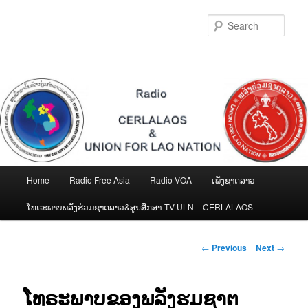
Skip
to
Sear
primary
content
Main
Home
Radio Free Asia
Radio VOA
ເພັງຊາດລາວ
menu
ໂທຣະພາບພລັງຮ່ວມຊາດລາວ&ສູນສືກສາ-TV ULN – CERLALAOS
Post
←
Previous
Next
→
navigation
ໂທຣະພາບຂອງພລັງຮມຊາຕ