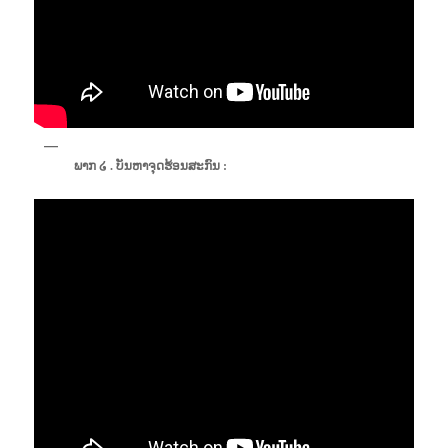
ພາກ ໒ . ບັນຫາຈຸດຮ້ອນສະກົນ :