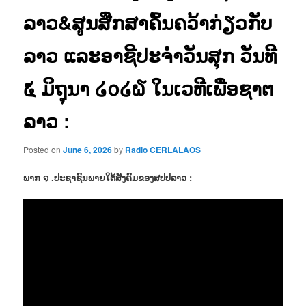
ລາວ&ສູນສືກສາຄົ້ນຄວ້າກ່ຽວກັບ
ລາວ ແລະອາຊີປະຈຳວັນສຸກ ວັນທີ
໕ ມິຖຸນາ ໒໐໒໖ ໃນເວທີເພື່ອຊາຕ
ລາວ :
Posted on
June 6, 2026
by
Radio CERLALAOS
ພາກ ໑ .ປະຊາຊົນພາຍໃຕ້ສັງຄົມຂອງສປປລາວ :