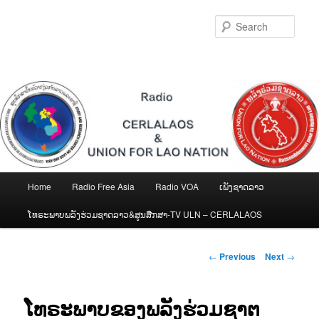
Skip
to
Sear
primary
content
Main
Home
Radio Free Asia
Radio VOA
ເພັງຊາດລາວ
menu
ໂທຣະພາບພລັງຮ່ວມຊາດລາວ&ສູນສືກສາ-TV ULN – CERLALAOS
Post
←
Previous
Next
→
navigation
ໂທຣະພາບຂອງພລັງຮ່ວມຊາຕ