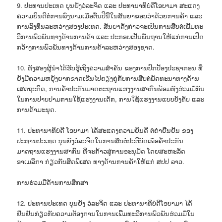
9. ປະທານປະເທດ ບຸນຍັງວໍລະຈິດ ແລະ ປະທານາທິບໍດີໂອບາມາ ສະແດງ
ຄວາມຍິນດີຕໍ່ການລົງນາມເມື່ອຕົ້ນປີນີ້ໃນສັນຍາຂອບວ່າດ້ວຍການຄ້າ ແລະ
ການລົງທຶນລະຫວ່າງສອງປະເທດ. ສັນຍາດັ່ງກ່າວຈະເປັນການສືບຕໍ່ເພີ້ມທະ
ວີການພົວພັນທາງດ້ານການຄ້າ ແລະ ປະກອບເປັນພື້ນຖານໃຫ້ແກ່ການເປີດ
ກວ້າງການພົວພັນທາງດ້ານການຄ້າລະຫວ່າງສອງຊາດ.
10. ທັງສອງຜູ້ນຳໄດ້ຮັບຮູ້ເຖິງຄວາມສຳຄັນ ຂອງການປົກປ້ອງປະຊາກອນ ທີ່
ຍັງມີຄວາມຫຍຸ້ງຍາກຂາດເຂີນໄປຄຽງຄູ່ກັບການສືບຕໍ່ພັດທະນາທາງດ້ານ
ເສດຖະກິດ, ການຄ້ຳປະກັນມາດຕະຖານແຮງງານສາກົນພ້ອມທັງຮ່ວມມືກັນ
ໃນການປາບປາມການໃຊ້ແຮງງານເດັກ, ການໃຊ້ແຮງງານແບບບັງຄັບ ແລະ
ການຄ້າມະນຸດ.
11. ປະທານາທິບໍດີ ໂອບາມາ ໄດ້ສະແດງຄວາມຍິນດີ ຕໍ່ຄຳຢືນຢັນ ຂອງ
ປະທານປະເທດ ບຸນຍັງວໍລະຈິດໃນການສືບຕໍ່ປະຕິບັດເພື່ອຄໍ້າປະກັນ
ມາດຖານແຮງງານສາກົນ ທີ່ຈະກ້າວສູ່ການອະນຸມັດ ໂດຍສະຫະລັດ
ອາເມລິກາ ກ່ຽວກັບສິດພິເສດ ທາງດ້ານການຄ້າໃຫ້ແກ່ ສປປ ລາວ.
ການຮ່ວມມືດ້ານການສຶກສາ
12. ປະທານປະເທດ ບຸນຍັງ ວໍລະຈິດ ແລະ ປະທານາທິບໍດີໂອບາມາ ໄດ້
ຢືນຢັນກ່ຽວກັບຄວາມຕ້ອງການໃນການເພີ້ມທະວີການພົວພັນຮ່ວມມືໃນ