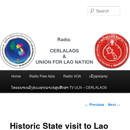
Skip
to
Sear
primary
content
Main
Home
Radio Free Asia
Radio VOA
ເພັງຊາດລາວ
menu
ໂທຣະພາບພລັງຮ່ວມຊາດລາວ&ສູນສືກສາ-TV ULN – CERLALAOS
Post
←
Previous
Next
→
navigation
Historic State visit to Lao