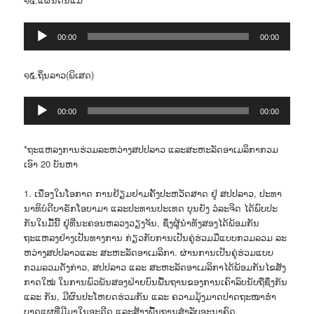
Audio
00:00
00:00
Player
໑໕.ຖິ່ນລາວ(ພິເສດ)
Audio
00:00
00:00
Player
*ຖະແຫລງການຮ່ວມລະຫວ່າງສປປລາວ ແລະສະຫະລັດອາເມລິກາກວມ
ເອົາ 20 ບັນຫາ
1. ເນື່ອງໃນໂອກາດ ການຢ້ຽມຢາມຄັ້ງປະຫວັດສາດ ຢູ່ ສປປລາວ, ປະທາ
ນາທິບໍດີບາຣັກໂອບາມາ ແລະປະທານປະເທດ ບຸນຍັງ ວໍລະຈິດ ໄດ້ພົບປະ
ກັນໃນມື້ນີ້ ຢູ່ທີ່ນະຄອນຫລວງວຽງຈັນ, ຊຶ່ງຜູ້ນຳທັງສອງໄດ້ພ້ອມກັນ
ຖະແຫລງຢ່າງເປັນທາງການ ກ່ຽວກັບການເປັນຄູ່ຮ່ວມມືແບບກວມລວມ ລະ
ຫວ່າງສປປລາວແລະ ສະຫະລັດອາເມລິກາ. ຜ່ານການເປັນຄູ່ຮ່ວມແບບ
ກວມລວມດັ່ງກ່າວ, ສປປລາວ ແລະ ສະຫະລັດອາເມລິກາໄດ້ພ້ອມກັນໄຂສັງ
ກາດໃໝ່ ໃນການພົວພັນສອງຝ່າຍບົນພື້ນຖານຂອງການເຄົາລົບນັບຖືຊຶ່ງກັນ
ແລະ ກັນ, ມີຜົນປະໂຫຍດຮ່ວມກັນ ແລະ ຄວາມມຸ້ງມາດປາດຖະໜາຮໍາ
ບາດແຜທີ່ມີມາໃນອະດີດ ແລະສ້າງພື້ນຖານສຳລັບອະນາຄົດ.