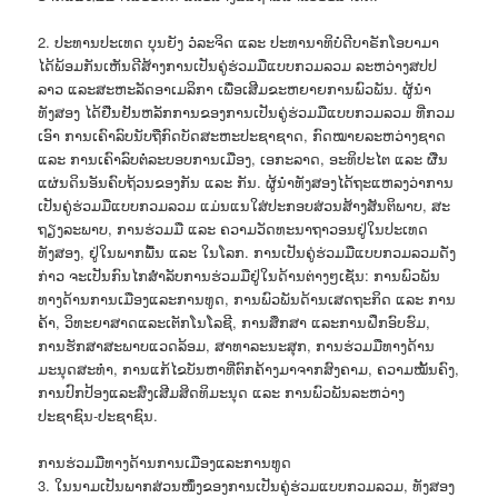
2. ປະທານປະເທດ ບຸນຍັງ ວໍລະຈິດ ແລະ ປະທານາທິບໍດີບາຣັກໂອບາມາ
ໄດ້ພ້ອມກັນເຫັນດີສ້າງການເປັນຄູ່ຮ່ວມມືແບບກວມລວມ ລະຫວ່າງສປປ
ລາວ ແລະສະຫະລັດອາເມລິກາ ເພື່ອເສີມຂະຫຍາຍການພົວພັນ. ຜູ້ນຳ
ທັງສອງ ໄດ້ຢືນຢັນຫລັກການຂອງການເປັນຄູ່ຮ່ວມມືແບບກວມລວມ ທີ່ກວມ
ເອົາ ການເຄົາລົບນັບຖືກົດບັດສະຫະປະຊາຊາດ, ກົດໝາຍລະຫວ່າງຊາດ
ແລະ ການເຄົາລົບຕໍ່ລະບອບການເມືອງ, ເອກະລາດ, ອະທິປະໄຕ ແລະ ຜືນ
ແຜ່ນດິນອັນຄົບຖ້ວນຂອງກັນ ແລະ ກັນ. ຜູ້ນຳທັງສອງໄດ້ຖະແຫລງວ່າການ
ເປັນຄູ່ຮ່ວມມືແບບກວມລວມ ແມ່ນແນໃສ່ປະກອບສ່ວນສ້າງສັນຕິພາບ, ສະ
ຖຽງລະພາບ, ການຮ່ວມມື ແລະ ຄວາມວັດທະນາຖາວອນຢູ່ໃນປະເທດ
ທັງສອງ, ຢູ່ໃນພາກພື້ນ ແລະ ໃນໂລກ. ການເປັນຄູ່ຮ່ວມມືແບບກວມລວມດັ່ງ
ກ່າວ ຈະເປັນກົນໄກສຳລັບການຮ່ວມມືຢູ່ໃນດ້ານຕ່າງໆເຊັ່ນ: ການພົວພັນ
ທາງດ້ານການເມືອງແລະການທູດ, ການພົວພັນດ້ານເສດຖະກິດ ແລະ ການ
ຄ້າ, ວິທະຍາສາດແລະເຕັກໂນໂລຊີ, ການສຶກສາ ແລະການຝຶກອົບຮົມ,
ການຮັກສາສະພາບແວດລ້ອມ, ສາທາລະນະສຸກ, ການຮ່ວມມືທາງດ້ານ
ມະນຸດສະທຳ, ການແກ້ໄຂບັນຫາທີ່ຕົກຄ້າງມາຈາກສົງຄາມ, ຄວາມໝັ້ນຄົງ,
ການປົກປ້ອງແລະສົ່ງເສີມສິດທິມະນຸດ ແລະ ການພົວພັນລະຫວ່າງ
ປະຊາຊົນ-ປະຊາຊົນ.
ການຮ່ວມມືທາງດ້ານການເມືອງແລະການທູດ
3. ໃນນາມເປັນພາກສ່ວນໜຶ່ງຂອງການເປັນຄູ່ຮ່ວມແບບກວມລວມ, ທັງສອງ