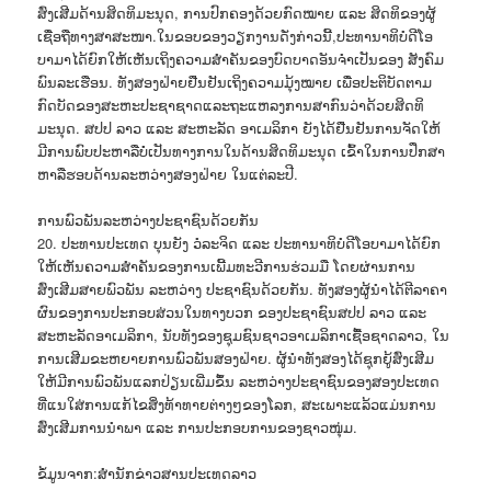
ສົ່ງເສີມດ້ານສິດທິມະນຸດ, ການປົກຄອງດ້ວຍກົດໝາຍ ແລະ ສິດທິຂອງຜູ້
ເຊື່ອຖືທາງສາສະໜາ.ໃນຂອບຂອງວຽກງານດັ່ງກ່າວນີ້,ປະທານາທິບໍດີໂອ
ບາມາໄດ້ຍົກໃຫ້ເຫັນເຖິງຄວາມສຳຄັນຂອງບົດບາດອັນຈຳເປັນຂອງ ສັງຄົມ
ພົນລະເຮືອນ. ທັງສອງຝ່າຍຢືນຢັນເຖິງຄວາມມຸ້ງໝາຍ ເພື່ອປະຕິບັດຕາມ
ກົດບັດຂອງສະຫະປະຊາຊາດແລະຖະແຫລງການສາກົນວ່າດ້ວຍສິດທິ
ມະນຸດ. ສປປ ລາວ ແລະ ສະຫະລັດ ອາເມລິກາ ຍັງໄດ້ຢືນຢັນການຈັດໃຫ້
ມີການພົບປະຫາລືບໍ່ເປັນທາງການໃນດ້ານສິດທິມະນຸດ ເຂົ້າໃນການປຶກສາ
ຫາລືຮອບດ້ານລະຫວ່າງສອງຝ່າຍ ໃນແຕ່ລະປີ.
ການພົວພັນລະຫວ່າງປະຊາຊົນດ້ວຍກັນ
20. ປະທານປະເທດ ບຸນຍັງ ວໍລະຈິດ ແລະ ປະທານາທິບໍດີໂອບາມາໄດ້ຍົກ
ໃຫ້ເຫັນຄວາມສຳຄັນຂອງການເພີ້ມທະວີການຮ່ວມມື ໂດຍຜ່ານການ
ສົ່ງເສີມສາຍພົວພັນ ລະຫວ່າງ ປະຊາຊົນດ້ວຍກັນ. ທັງສອງຜູ້ນຳໄດ້ຕີລາຄາ
ຜົນຂອງການປະກອບສ່ວນໃນທາງບວກ ຂອງປະຊາຊົນສປປ ລາວ ແລະ
ສະຫະລັດອາເມລິກາ, ນັບທັງຂອງຊຸມຊົນຊາວອາເມລິກາເຊື້ອຊາດລາວ, ໃນ
ການເສີມຂະຫຍາຍການພົວພັນສອງຝ່າຍ. ຜູ້ນຳທັງສອງໄດ້ຊຸກຍູ້ສົ່ງເສີມ
ໃຫ້ມີການພົວພັນແລກປ່ຽນເພີ່ມຂຶ້ນ ລະຫວ່າງປະຊາຊົນຂອງສອງປະເທດ
ທີ່ແນໃສ່ການແກ້ໄຂສິ່ງທ້າທາຍຕ່າງໆຂອງໂລກ, ສະເພາະແລ້ວແມ່ນການ
ສົ່ງເສີມການນຳພາ ແລະ ການປະກອບການຂອງຊາວໜຸ່ມ.
ຂໍ້ມູນຈາກ:ສໍານັກຂ່າວສານປະເທດລາວ