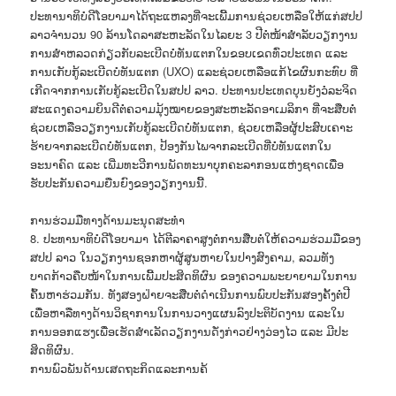
ປະທານາທິບໍດີໂອບາມາໄດ້ຖະແຫລງທີ່ຈະເພີ້ມການຊ່ວຍເຫລືອໃຫ້ແກ່ສປປ
ລາວຈຳນວນ 90 ລ້ານໂດລາສະຫະລັດໃນໄລຍະ 3 ປີຕໍ່ໜ້າສຳລັບວຽກງານ
ການສຳຫລວດກ່ຽວກັບລະເບີດບໍ່ທັນແຕກໃນຂອບເຂດທົ່ວປະເທດ ແລະ
ການເກັບກູ້ລະເບີດບໍ່ທັນແຕກ (UXO) ແລະຊ່ວຍເຫລືອແກ້ໄຂຜົນກະທົບ ທີ່
ເກີດຈາກການເກັບກູ້ລະເບີດໃນສປປ ລາວ. ປະທານປະເທດບຸນຍັງວໍລະຈິດ
ສະແດງຄວາມຍິນດີຕໍ່ຄວາມມຸ້ງໝາຍຂອງສະຫະລັດອາເມລິກາ ທີ່ຈະສືບຕໍ່
ຊ່ວຍເຫລືອວຽກງານເກັບກູ້ລະເບີດບໍ່ທັນແຕກ, ຊ່ວຍເຫລືອຜູ້ປະສົບເຄາະ
ຮ້າຍຈາກລະເບີດບໍ່ທັນແຕກ, ປ້ອງກັນໄພຈາກລະເບີດທີ່ບໍ່ທັນແຕກໃນ
ອະນາຄົດ ແລະ ເພີ່ມທະວີການພັດທະນາບຸກຄະລາກອນແຫ່ງຊາດເພື່ອ
ຮັບປະກັນຄວາມຍືນຍົງຂອງວຽກງານນີ້.
ການຮ່ວມມືທາງດ້ານມະນຸດສະທຳ
8. ປະທານາທິບໍດີໂອບາມາ ໄດ້ຕີລາຄາສູງຕໍ່ການສືບຕໍ່ໃຫ້ຄວາມຮ່ວມມືຂອງ
ສປປ ລາວ ໃນວຽກງານຊອກຫາຜູ້ສູນຫາຍໃນປາງສົງຄາມ, ລວມທັງ
ບາດກ້າວຄືບໜ້າໃນການເພີ້ມປະສິດທິຜົນ ຂອງຄວາມພະຍາຍາມໃນການ
ຄົ້ນຫາຮ່ວມກັນ. ທັງສອງຝ່າຍຈະສືບຕໍ່ດຳເນີນການພົບປະກັນສອງຄັ້ງຕໍ່ປີ
ເພື່ອຫາລືທາງດ້ານວິຊາການໃນການວາງແຜນລົງປະຕິບັດງານ ແລະໃນ
ການອອກແຮງເພື່ອເຮັດສຳເລັດວຽກງານດັ່ງກ່າວຢ່າງວ່ອງໄວ ແລະ ມີປະ
ສິດທິຜົນ.
ການພົວພັນດ້ານເສດຖະກິດແລະການຄ້