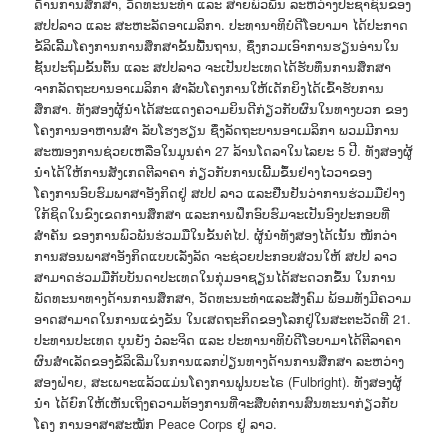
ດ້ານການສຶກສາ, ວັດທະນະທຳ ແລະ ສາຍພົວພັນ ລະຫວ່າງປະຊາຊົນຂອງ
ສປປລາວ ແລະ ສະຫະລັດອາເມລິກາ. ປະທານາທິບໍດີໂອບາມາ ໄດ້ປະກາດ
ຂໍ້ລິເລີ້ມໂຄງການການສຶກສາຂັ້ນພື້ນຖານ, ຊຶ່ງກວມເອົາການຮຽນອ່ານໃນ
ຊັ້ນປະຖົມຂັ້ນຕົ້ນ ແລະ ສປປລາວ ຈະເປັນປະເທດໄດ້ຮັບທຶນການສຶກສາ
ຈາກລັດຖະບານອາເມລິກາ ສຳລັບໂຄງການໃຫ້ເດັກຍິງໄດ້ເຂົ້າຮັບການ
ສຶກສາ. ທັງສອງຜູ້ນຳໄດ້ສະແດງຄວາມຍິນດີກ່ຽວກັບຜົນໃນທາງບວກ ຂອງ
ໂຄງການອາຫານສຳ ລັບໂຮງຮຽນ ຊຶ່ງລັດຖະບານອາເມລິກາ ພວມມີການ
ສະໜອງການຊ່ວຍເຫລືອໃນມູນຄ່າ 27 ລ້ານໂດລາໃນໄລຍະ 5 ປີ. ທັງສອງຜູ້
ນຳໄດ້ໃຫ້ການສັງເກດຕີລາຄາ ກ່ຽວກັບການເພີ້ມຂຶ້ນຢ່າງໄວວາຂອງ
ໂຄງການອົບຮົມພາສາອັງກິດຢູ່ ສປປ ລາວ ແລະຢືນຢັນວ່າການຮ່ວມມືຢ່າງ
ໃກ້ຊິດໃນຂົງເຂດການສຶກສາ ແລະການຝຶກອົບຮົມຈະເປັນອົງປະກອບທີ່
ສຳຄັນ ຂອງການພົວພັນຮ່ວມມືໃນຂັ້ນຕໍ່ໄປ. ຜູ້ນຳທັງສອງໄດ້ເນັ້ນ ໜັກວ່າ
ການສອນພາສາອັງກິດແບບເລັ່ງລັດ ຈະຊ່ວຍປະກອບສ່ວນໃຫ້ ສປປ ລາວ
ສາມາດຮ່ວມມືກັບບັນດາປະເທດໃນກຸ່ມອາຊຽນໄດ້ສະດວກຂຶ້ນ ໃນການ
ພັດທະນາທາງດ້ານການສຶກສາ, ວັດທະນະທຳແລະສັງຄົມ ພ້ອມທັງມີຄວາມ
ອາດສາມາດໃນການແຂ່ງຂັນ ໃນເສດຖະກິດຂອງໂລກຢູ່ໃນສະຕະວັດທີ 21.
ປະທານປະເທດ ບຸນຍັງ ວໍລະຈິດ ແລະ ປະທານາທິບໍດີໂອບາມາໄດ້ຕີລາຄາ
ຜົນສຳເລັດຂອງຂໍ້ລິເລີ່ມໃນການແລກປ່ຽນທາງດ້ານການສຶກສາ ລະຫວ່າງ
ສອງຝ່າຍ, ສະເພາະແລ້ວແມ່ນໂຄງການຟູນບະໄຣ (Fulbright). ທັງສອງຜູ້
ນຳ ໄດ້ຍົກໃຫ້ເຫັນເຖິງຄວາມຕ້ອງການທີ່ຈະສືບຕໍ່ການສົນທະນາກ່ຽວກັບ
ໂຄງ ການອາສາສະໝັກ Peace Corps ຢູ່ ລາວ.