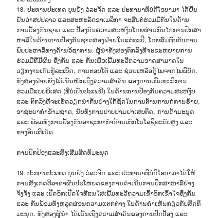
18. ປະທານປະເທດ ບຸນຍັງ ວໍລະຈິດ ແລະ ປະທານາທິບໍດີໂອບາມາ ໄດ້ຢືນ
ຢັນວ່າສປປລາວ ແລະສະຫະລັດອາເມລິກາ ຈະສືບຕໍ່ຮ່ວມມືກັນໃນດ້ານ
ການປ້ອງກັນຊາດ ແລະ ປ້ອງກັນຄວາມສະຫງົບໂດຍຜ່ານກົນໄກການປຶກສາ
ຫາລືໃນດ້ານການປ້ອງກັນຊາດສອງຝ່າຍໃນແຕ່ລະປີ, ໂດຍສົມທົບກັບການ
ພົບປະຫາລືທາງດ້ານວິຊາການ. ຜູ້ນຳທັງສອງຕົກລົງທີ່ຈະຂະຫຍາຍການ
ຮ່ວມມືທີ່ມີຜົນ ຊຶ່ງກັນ ແລະ ກັນເພື່ອເພີ້ມທະວີຄວາມອາດສາມາດໃນ
ວຽກງານເກັບກູ້ລະເບີດ, ການຕອບໂຕ້ ແລະ ຊ່ວຍເຫລືອກູ້ໄພຈາກໄພພິບັດ.
ທັງສອງຝ່າຍຍັງໄດ້ເນັ້ນໜັກເຖິງຄວາມສຳຄັນ ຂອງການເພີ້ມທະວີການ
ຮ່ວມມືແບບພິເສດ (ທີ່ບໍ່ເປັນປະເພນີ) ໃນດ້ານການປ້ອງກັນຄວາມສະຫງົບ
ແລະ ຕົກລົງທີ່ຈະເຮັດວຽກນຳກັນຢ່າງໃກ້ຊິດໃນການຕ້ານການກໍ່ການຮ້າຍ,
ອາຊະຍາກຳຂ້າມຊາດ, ນັບທັງການປາບປາມຢາເສບຕິດ, ການຄ້າມະນຸດ
ແລະ ພ້ອມທັງການປ້ອງກັນອາຊະຍາກຳດ້ານເຕັກໂນໂລຊີລະດັບສູງ ແລະ
ທາງອິນເຕີເນັດ.
ການປົກປ້ອງແລະສົ່ງເສີມສິດທິມະນຸດ
19. ປະທານປະເທດ ບຸນຍັງ ວໍລະຈິດ ແລະ ປະທານາທິບໍດີໂອບາມາໄດ້ໃຫ້
ການສັງເກດຕີລາຄາຜົນປະໂຫຍດຂອງການດຳເນີນການປຶກສາຫາລືຢ່າງ
ຈິງຈັງ ແລະ ເປີດອົກເປີດໃຈທີ່ແນໃສ່ເພີ້ມທະວີຄວາມເຂົ້າອົກເຂົ້າໃຈຊຶ່ງກັນ
ແລະ ກັນພ້ອມທັງຫລຸດຜ່ອນຄວາມແຕກຕ່າງ ໃນດ້ານຄຳເຫັນກ່ຽວກັບສິດທິ
ມະນຸດ. ທັງສອງຜູ້ນຳ ໄດ້ເນັ້ນເຖິງຄວາມສຳຄັນຂອງການປົກປ້ອງ ແລະ