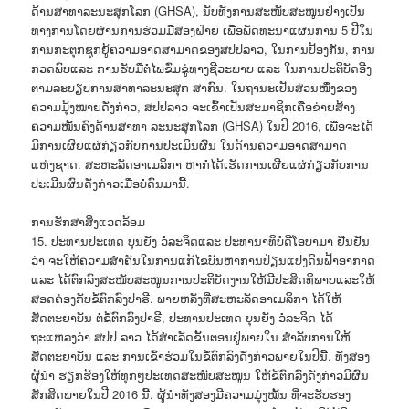
ດ້ານສາທາລະນະສຸກໂລກ (GHSA), ນັບທັງການສະໜັບສະໜູນຢ່າງເປັນ
ທາງການໂດຍຜ່ານການຮ່ວມມືສອງຝ່າຍ ເພື່ອພັດທະນາແຜນການ 5 ປີໃນ
ການກະຕຸກຊຸກຍູ້ຄວາມອາດສາມາດຂອງສປປລາວ, ໃນການປ້ອງກັນ, ການ
ກວດພົບແລະ ການຮັບມືຕໍ່ໄພຂົ່ມຂູ່ທາງຊີວະພາບ ແລະ ໃນການປະຕິບັດອີງ
ຕາມລະບຽບການສາທາລະນະສຸກ ສາກົນ. ໃນຖານະເປັນສ່ວນໜຶ່ງຂອງ
ຄວາມມຸ້ງໝາຍດັ່ງກ່າວ, ສປປລາວ ຈະເຂົ້າເປັນສະມາຊິກເຄືອຂ່າຍສ້າງ
ຄວາມໝັ້ນຄົງດ້ານສາທາ ລະນະສຸກໂລກ (GHSA) ໃນປີ 2016, ເພື່ອຈະໄດ້
ມີການເຜີຍແຜ່ກ່ຽວກັບການປະເມີນຜົນ ໃນດ້ານຄວາມອາດສາມາດ
ແຫ່ງຊາດ. ສະຫະລັດອາເມລິກາ ຫາກໍ່ໄດ້ເຮັດການເຜີຍແຜ່ກ່ຽວກັບການ
ປະເມີນຜົນດັ່ງກ່າວເມື່ອບໍ່ດົນມານີ້.
ການຮັກສາສິ່ງແວດລ້ອມ
15. ປະທານປະເທດ ບຸນຍັງ ວໍລະຈິດແລະ ປະທານາທິບໍດີໂອບາມາ ຢືນຢັນ
ວ່າ ຈະໃຫ້ຄວາມສຳຄັນໃນການແກ້ໄຂບັນຫາການປ່ຽນແປງດິນຟ້າອາກາດ
ແລະ ໄດ້ຕົກລົງສະໜັບສະໜູນການປະຕິບັດງານໃຫ້ມີປະສິດທິພາບແລະໃຫ້
ສອດຄ່ອງກັບຂໍ້ຕົກລົງປາຣີ. ພາຍຫລັງທີ່ສະຫະລັດອາເມລິກາ ໄດ້ໃຫ້
ສັດຕະຍາບັນ ຕໍ່ຂໍ້ຕົກລົງປາຣີ, ປະທານປະເທດ ບຸນຍັງ ວໍລະຈິດ ໄດ້
ຖະແຫລງວ່າ ສປປ ລາວ ໄດ້ສຳເລັດຂັ້ນຕອນຢູ່ພາຍໃນ ສຳລັບການໃຫ້
ສັດຕະຍາບັນ ແລະ ການເຂົ້າຮ່ວມໃນຂໍ້ຕົກລົງດັ່ງກ່າວພາຍໃນປີນີ້. ທັງສອງ
ຜູ້ນຳ ຮຽກຮ້ອງໃຫ້ທຸກໆປະເທດສະໜັບສະໜູນ ໃຫ້ຂໍ້ຕົກລົງດັ່ງກ່າວມີຜົນ
ສັກສິດພາຍໃນປີ 2016 ນີ້. ຜູ້ນຳທັງສອງມີຄວາມມຸ່ງໝັ້ນ ທີ່ຈະຮັບຮອງ