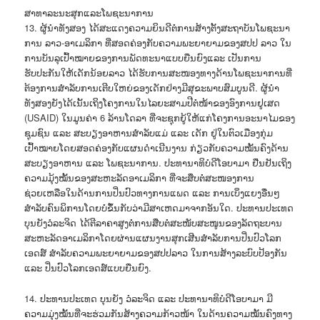
ສາທາລະນະສຸກແລະໂພຊະນາການ
13. ຜູ້ນຳທັງສອງ ໄດ້ສະແດງຄວາມຍິນດີຕໍ່ການສ້າງຕັ້ງສະຖາບັນໂພຊະນາ
ການ ລາວ-ອາເມລິກາ ທີ່ສອດຄ່ອງກັບຄວາມພະຍາຍາມຂອງສປປ ລາວ ໃນ
ການບັນລຸເປົ້າໝາຍຂອງການພັດທະນາແບບຍືນຍົງແລະ ເປັນການ
ຮັບປະກັນໃຫ້ເດັກນ້ອຍລາວ ໄດ້ຮັບການສະໜອງທາງດ້ານໂພຊະນາການທີ່
ຕ້ອງການສຳລັບການເຕີບໃຫຍ່ຂອງເດັກຢ່າງມີສຸຂະພາບສົມບູນດີ. ຜູ້ນຳ
ທັງສອງຍັງໄດ້ເນັ້ນເຖິງໂຄງການໃນໄລຍະສາມປີຕໍ່ໜ້າຂອງອົງການຢູເສດ
(USAID) ໃນມູນຄ່າ 6 ລ້ານໂດລາ ທີ່ຈະຊຸກຍູ້ໃຫ້ແກ່ໂຄງການອະນາໄມຂອງ
ຊຸມຊົນ ແລະ ສະບຽງອາຫານສຳລັບແມ່ ແລະ ເດັກ ຢູ່ໃນຕົວເມືອງກຸ່ມ
ເປົ້າໝາຍໂດຍສອດຄ່ອງກັບແຜນດຳເນີນງານ ກ່ຽວກັບຄວາມໝັ້ນຄົງດ້ານ
ສະບຽງອາຫານ ແລະ ໂພຊະນາການ. ປະທານາທິບໍດີໂອບາມາ ຢືນຢັນເຖິງ
ຄວາມມຸ້ງໝັ້ນຂອງສະຫະລັດອາເມລິກາ ທີ່ຈະສຶບຕໍ່ສະໜອງການ
ຊ່ວຍເຫລືອໃນດ້ານການປິ່ນປົວທາງການແພດ ແລະ ການເບິ່ງແຍງອື່ນໆ
ສຳລັບຄົນພິການໂດຍບໍ່ຂຶ້ນກັບວ່າມີສາເຫດມາຈາກອັນໃດ. ປະທານປະເທດ
ບຸນຍັງວໍລະຈິດ ໄດ້ຕີລາຄາສູງຕໍ່ການສືບຕໍ່ສະໜັບສະໜູນຂອງລັດຖະບານ
ສະຫະລັດອາເມລິກາໂດຍຜ່ານແຜນງານສຸກເສີນສຳລັບການປິ່ນປົວໂລກ
ເອດສ໌ ສຳລັບຄວາມພະຍາຍາມຂອງສປປລາວ ໃນການສ້າງລະບົບປ້ອງກັນ
ແລະ ປິ່ນປົວໂລກເອດສ໌ແບບຍືນຍົງ.
14. ປະທານປະເທດ ບຸນຍັງ ວໍລະຈິດ ແລະ ປະທານາທິບໍດີໂອບາມາ ມີ
ຄວາມມຸ່ງໝັ້ນທີ່ຈະຮ່ວມກັນສ້າງຄວາມກ້າວໜ້າ ໃນດ້ານຄວາມໝັ້ນຄົງທາງ