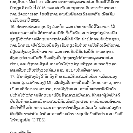
ອະນຸສັນຍາ Montreal ເພື່ອມາດຕະການຫລຸດພາວະໂລກຮ້ອນທີ່ໄດ້ມີການ
ປັບປຸງແກ້ໄຂໃນປີ 2016 ແລະ ສະໜັບສະໜູນການຮັບຮອງເອົາມາດຕະ
ການທີ່ຈະວາງອອກ ໂດຍອົງການການບິນພົນລະເຮືອນສາກົນ ເພື່ອເລີ່ມ
ປະຕິບັດແຕ່ປີ 2020.
16. ປະທານປະເທດ ບຸນຍັງ ວໍລະຈິດ ແລະ ປະທານາທິບໍດີໂອບາມາ ໄດ້
ສະແດງຄວາມຍິນດີຕໍ່ການຮ່ວມມືກັນທີ່ເພີ້ມຂຶ້ນ ລະຫວ່າງສອງຝ່າຍເພື່ອ
ຊຸກຍູ້ໃຫ້ແກ່ການພັດທະນາແຫລ່ງໄຟຟ້ານໍ້າຕົກ ຢ່າງມີຄວາມຮັບຜິດຊອບ,
ການພັດທະນາປ່າໄມ້ແບບຍືນຍົງ ເຊັ່ນດຽວກັນກັບການປັບຕົວເຂົ້າກັບການ
ປ່ຽນແປງຂອງດິນຟ້າອາກາດ ແລະ ການຮັບມືກັບໄພພິບັດທຳມະຊາດ.
ທັງສອງປະເທດຢືນຢັນທີ່ຈະສົ່ງເສີມຊ່ອງທາງໄປສູ່ການຫລຸດພາວະໂລກ
ຮ້ອນ, ລວມທັງການສົ່ງເສີມການນຳໃຊ້ແຫລ່ງພະລັງງານສະອາດທີ່ຫລຸດ
ຜ່ອນຜົນກະທົບຕໍ່ສິ່ງແວດລ້ອມ ແລະ ສະພາບດິນຟ້າອາກາດ.
17. ຜູ້ນຳທັງສອງຍັງໄດ້ຕົກລົງ ທີ່ຈະຮ່ວມມືກັນຮ່ວມກັບບັນດາເພື່ອນຂອງ
ປະເທດລຸ່ມແມ່ນໍ້າຂອງ(LMI) ເພື່ອສົ່ງເສີມການຄົ້ນຄວ້າວິທະຍາສາດ, ການ
ເພີ້ມທະວີຂີດຄວາມສາມາດ, ການລົງທຶນແລະ ການປຶກສາຫາລືເພື່ອຄ້ຳ
ປະກັນໃຫ້ແກ່ການພັດທະນາທີ່ຍືນຍົງຂອງແມ່ນ້ຳຂອງ. ທັງສອງຜູ້ນຳຍັງໄດ້
ຢືນຢັນທີ່ຈະເພີ່ມທະວີການຮ່ວມມືກັນເພື່ອຫລຸດຜ່ອນ ການລັກລອບຄ້າຂາຍ
ສັດປ່າທີ່ຜິດກົດໝາຍ ແລະ ອາຊະຍາກຳຕໍ່ສິ່ງແວດລ້ອມ ໂດຍສອດຄ່ອງກັບ
ສົນທິສັນຍາສາກົນ ວ່າດ້ວຍການຫ້າມຄ້າຂາຍຊະນິດພັນສັດປ່າ ແລະ ພືດທີ່
ໃກ້ຈະສູນພັນ (CITES).
ຄວາມໜັ້ນຄົງ