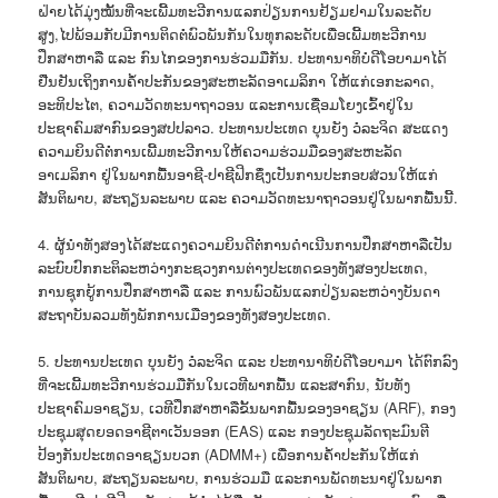
ຝ່າຍໄດ້ມຸ່ງໝັ້ນທີ່ຈະເພີ້ມທະວີການແລກປ່ຽນການຢ້ຽມຢາມໃນລະດັບ
ສູງ,ໄປພ້ອມກັບມີການຕິດຕໍ່ພົວພັນກັນໃນທຸກລະດັບເພື່ອເພີ້ມທະວີການ
ປຶກສາຫາລື ແລະ ກົນໄກຂອງການຮ່ວມມືກັນ. ປະທານາທິບໍດີໂອບາມາໄດ້
ຢືນຢັນເຖິງການຄ້ຳປະກັນຂອງສະຫະລັດອາເມລິກາ ໃຫ້ແກ່ເອກະລາດ,
ອະທິປະໄຕ, ຄວາມວັດທະນາຖາວອນ ແລະການເຊື່ອມໂຍງເຂົ້າຢູ່ໃນ
ປະຊາຄົມສາກົນຂອງສປປລາວ. ປະທານປະເທດ ບຸນຍັງ ວໍລະຈິດ ສະແດງ
ຄວາມຍິນດີຕໍ່ການເພີ້ມທະວີການໃຫ້ຄວາມຮ່ວມມືຂອງສະຫະລັດ
ອາເມລິກາ ຢູ່ໃນພາກພື້ນອາຊີ-ປາຊີຟິກຊຶ່ງເປັນການປະກອບສ່ວນໃຫ້ແກ່
ສັນຕິພາບ, ສະຖຽນລະພາບ ແລະ ຄວາມວັດທະນາຖາວອນຢູ່ໃນພາກພື້ນນີ້.
4. ຜູ້ນຳທັງສອງໄດ້ສະແດງຄວາມຍິນດີຕໍ່ການດຳເນີນການປຶກສາຫາລືເປັນ
ລະບົບປົກກະຕິລະຫວ່າງກະຊວງການຕ່າງປະເທດຂອງທັງສອງປະເທດ,
ການຊຸກຍູ້ການປຶກສາຫາລື ແລະ ການພົວພັນແລກປ່ຽນລະຫວ່າງບັນດາ
ສະຖາບັນລວມທັງພັກການເມືອງຂອງທັງສອງປະເທດ.
5. ປະທານປະເທດ ບຸນຍັງ ວໍລະຈິດ ແລະ ປະທານາທິບໍດີໂອບາມາ ໄດ້ຕົກລົງ
ທີ່ຈະເພີ້ມທະວີການຮ່ວມມືກັນໃນເວທີພາກພື້ນ ແລະສາກົນ, ນັບທັງ
ປະຊາຄົມອາຊຽນ, ເວທີປຶກສາຫາລືຂັ້ນພາກພື້ນຂອງອາຊຽນ (ARF), ກອງ
ປະຊຸມສຸດຍອດອາຊີຕາເວັນອອກ (EAS) ແລະ ກອງປະຊຸມລັດຖະມົນຕີ
ປ້ອງກັນປະເທດອາຊຽນບວກ (ADMM+) ເພື່ອການຄໍ້າປະກັນໃຫ້ແກ່
ສັນຕິພາບ, ສະຖຽນລະພາບ, ການຮ່ວມມື ແລະການພັດທະນາຢູ່ໃນພາກ