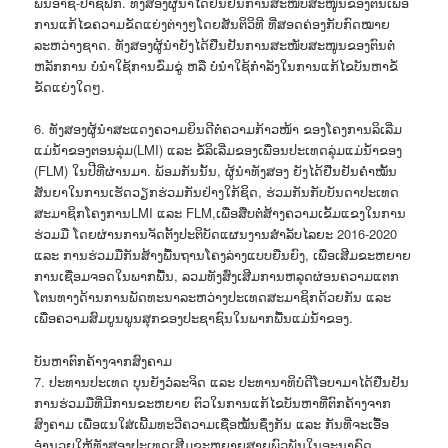
ພື້ນອາຊີ-ປາຊີຟິກ. ທັງສອງຜູ້ນຳໄດ້ຢືນຢັນການສະໜັບສະໜູນຂອງຕົນເພື່ອ
ການແກ້ໄຂຄວາມຂັດແຍ່ງຕ່າງໆໂດຍສັນຕິວິທີ ທີ່ສອດຄ່ອງກັບກົດໝາຍ
ລະຫວ່າງຊາດ. ທັງສອງຜູ້ນຳຍັງໄດ້ຢືນຢັນການສະໜັບສະໜູນຂອງຕົນຕໍ່
ຫລັກການ ບໍ່ນຳໃຊ້ການຂົ່ມຂູ່ ຫລື ບໍ່ນຳໃຊ້ກຳລັງໃນການແກ້ໄຂບັນຫາຂໍ້
ຂັດແຍ່ງໃດໆ.
6. ທັງສອງຜູ້ນຳສະແດງຄວາມຍິນດີຕໍ່ຄວາມກ້າວໜ້າ ຂອງໂຄງການລິເລີ່ມ
ແມ່ນ້ຳຂອງຕອນລຸ່ມ(LMI) ແລະ ຂໍ້ລິເລີ່ມຂອງເພື່ອນປະເທດລຸ່ມແມ່ນໍ້າຂອງ
(FLM) ໃນປີທີ່ຜ່ານມາ. ພ້ອມກັນນັ້ນ, ຜູ້ນໍາທັງສອງ ຍັງໄດ້ຢືນຢັນຄໍາໝັ້ນ
ສັນຍາໃນການເຮັດວຽກຮ່ວມກັນຢ່າງໃກ້ຊິດ, ຮ່ວມກັນກັບບັນດາປະເທດ
ສະມາຊິກໂຄງການLMI ແລະ FLM,ເພື່ອສືບຕໍ່ສ້າງຄວາມເຂັ້ມແຂງໃນການ
ຮ່ວມມື ໂດຍຜ່ານການຈັດຕັ້ງປະຕິບັດແຜນງານສຳລັບໄລຍະ 2016-2020
ແລະ ການຮ່ວມມືກັນສ້າງພື້ນຖານໂຄງລ່າງແບບຍືນຍົງ, ເພື່ອເສີມຂະຫຍາຍ
ການເຊື່ອມຈອດໃນພາກພື້ນ, ລວມທັງສົ່ງເສີມການຫລຸດຜ່ອນຄວາມແຕກ
ໂຕນທາງດ້ານການພັດທະນາລະຫວ່າງປະເທດສະມາຊິກດ້ວຍກັນ ແລະ
ເພື່ອຄວາມສົມບູນພູນສຸກຂອງປະຊາຊົນໃນພາກພື້ນແມ່ນໍ້າຂອງ.
ບັນຫາຕົກຄ້າງຈາກສົງຄາມ
7. ປະທານປະເທດ ບຸນຍັງວໍລະຈິດ ແລະ ປະທານາທິບໍດີໂອບາມາໄດ້ຢືນຢັນ
ການຮ່ວມມືທີ່ມີການຂະຫຍາຍ ຕົວໃນການແກ້ໄຂບັນຫາທີ່ຕົກຄ້າງຈາກ
ສົງຄາມ ເພື່ອແນໃສ່ເພີ້ມທະວີຄວາມເຊື່ອໝັ້ນຊຶ່ງກັນ ແລະ ກັນທີ່ຈະເອື້ອ
ອຳນວຍໃຫ້ທັງສອງປະເທດເສີມຂະຫຍາຍສາຍພົວພັນໃນອະນາຄົດ.