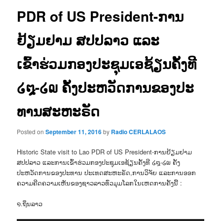
PDR of US President-ການ
ຢ້ຽມຢາມ ສປປລາວ ແລະ
ເຂົ້າຮ່ວມກອງປະຊຸມເອຊ້ຽນຄັ້ງທີ
໒໘-໒໙ ຄັ້ງປະຫວັດການຂອງປະ
ທານສະຫະຣັດ
Posted on
September 11, 2016
by
Radio CERLALAOS
Historic State visit to Lao PDR of US President-ການຢ້ຽມຢາມ
ສປປລາວ ແລະການເຂົ້າຮ່ວມກອງປະຊຸມເອຊ້ຽນຄັ້ງທີ ໒໘-໒໙ ຄັ້ງ
ປະຫວັດການຂອງປະທານ ປະເທດສະຫະຣັດ,ການວິຈັຍ ແລະການອອກ
ຄວາມຄີດຄວາມເຫັນຂອງຊາວລາວທົ່ວມຸມໂລກໃນເຫດການຄັ້ງນີ້ :
໑.ຖິ່ນລາວ