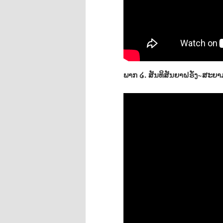
ພາກ ໒. ສັນທິສັນຍາຝຣັ່ງ~ສະຍາມ