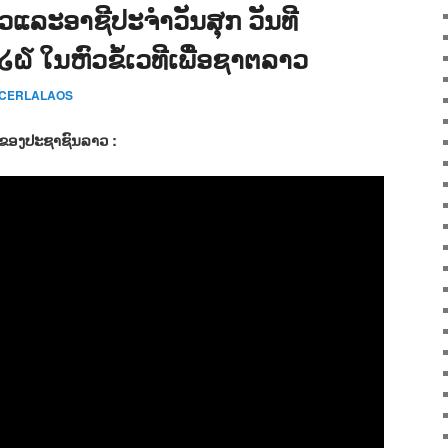
າວແລະອາຊີປະຈຳວັນສຸກ ວັນທີ
໖ ໃນຫົວຂໍ້ເວທີເພື່ອຊາຕລາວ
 CERLALAOS
ດຂອງປະຊາຊົນລາວ :