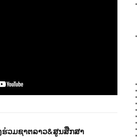
ງຮ່ວມຊາຕລາວ&ສູນສືກສາ