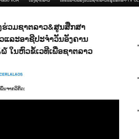
ງຮ່ວມຊາຕລາວ&ສູນສືກສາ
ລາວແລະອາຊີປະຈຳວັນອັງຄານ
໒໖ ໃນຫົວຂໍ້ເວທີເພື່ອຊາຕລາວ
 CERLALAOS
ົ້ນຈາກວິກີດ: