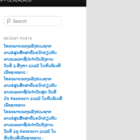
S
e
a
r
RECENT POSTS
c
ໂທຣະພາບຂອງພລັງຮ່ວມຊາຕ
h
ລາວ&ສູນສືກສາຄົ້ນຄວ້າກ່ຽວກັບ
ລາວແລະອາຊີປະຈຳວັນອັງຄານ
ວັນທີ ໔ ສີງຫາ ໒໐໒໖ ໃນຫົວຂໍ້ເວທີ
ເພື່ອຊາຕລາວ :
ໂທຣະພາບຂອງພລັງຮ່ວມຊາຕ
ລາວ&ສູນສືກສາຄົ້ນຄວ້າກ່ຽວກັບ
ລາວແລະອາຊີປະຈຳວັນສຸກ ວັນທີ
໓໑ ກໍຣະກະດາ ໒໐໒໖ ໃນຫົວຂໍ້ເວທີ
ເພື່ອຊາຕລາວ
ໂທຣະພາບຂອງພລັງຮ່ວມຊາຕ
ລາວ&ສູນສືກສາຄົ້ນຄວ້າກ່ຽວກັບ
ລາວແລະອາຊີປະຈຳວັນອັງຄານ
ວັນທີ ໒໘ ກໍຣະກະດາ ໒໐໒໖ ໃນ
ຫົວຂໍ້ເວທີເພື່ອຊາຕລາວ :