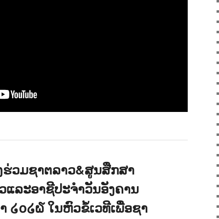
ງຮ່ວມຊາຕລາວ&ສູນສືກສາ
ລາວແລະອາຊີປະຈຳວັນອັງຄານ
າ ໒໐໒໖ ໃນຫົວຂໍ້ເວທີເພື່ອຊາ