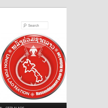
Search
LN – CERLALAOS