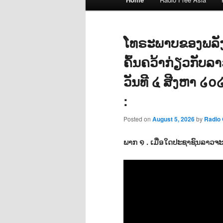
menu
ໂທຣະພາບຂອງພລັ
ຄົ້ນຄວ້າກ່ຽວກັບ
ວັນທີ ໔ ສີງຫາ ໒໐
:
Posted on
August 5, 2026
by
Radio
ພາກ ໑ . ເມື່ອໃດປະຊາຊົນລາວຈະພ