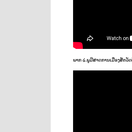
ພາກ ໒.ພູມີສາດການເມືອງສັຕວັດທ