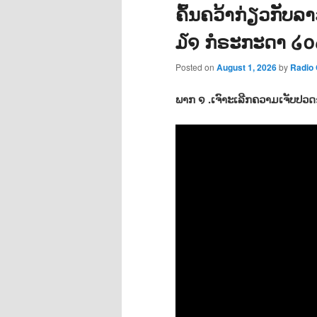
ຄົ້ນຄວ້າກ່ຽວກັບລ
໓໑ ກໍຣະກະດາ ໒໐໒
Posted on
August 1, 2026
by
Radio
ພາກ ໑ .ເຈົາະເລີກຄວາມເຈັບປວ