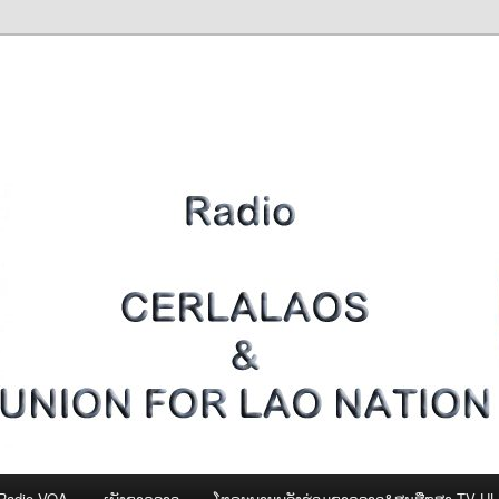
Radio VOA
ເພັງຊາດລາວ
ໂທຣະພາບພລັງຮ່ວມຊາດລາວ&ສູນສືກສາ-TV U