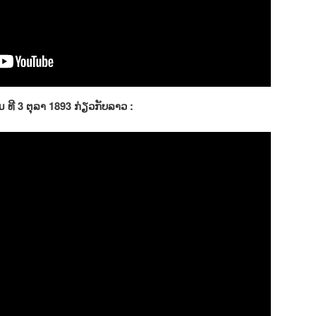
 ທີ 3 ຕຸລາ 1893 ກ່ຽວກັບລາວ :