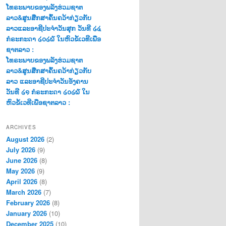
ໂທຣະພາບຂອງພລັງຮ່ວມຊາຕ
ລາວ&ສູນສືກສາຄົ້ນຄວ້າກ່ຽວກັບ
ລາວແລະອາຊີປະຈຳວັນສຸກ ວັນທີ ໒໔
ກໍຣະກະດາ ໒໐໒໖ ໃນຫົວຂໍ້ເວທີເພື່ອ
ຊາຕລາວ :
ໂທຣະພາບຂອງພລັງຮ່ວມຊາຕ
ລາວ&ສູນສືກສາຄົ້ນຄວ້າກ່ຽວກັບ
ລາວ ແລະອາຊີປະຈຳວັນອັງຄານ
ວັນທີ ໒໑ ກໍຣະກະດາ ໒໐໒໖ ໃນ
ຫົວຂໍ້ເວທີເພື່ອຊາຕລາວ :
ARCHIVES
August 2026
(2)
July 2026
(9)
June 2026
(8)
May 2026
(9)
April 2026
(8)
March 2026
(7)
February 2026
(8)
January 2026
(10)
December 2025
(10)