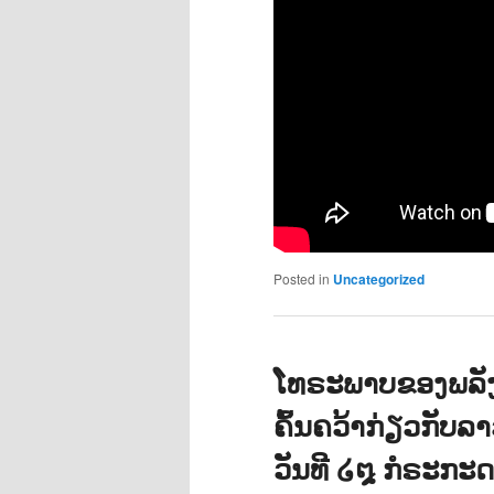
Posted in
Uncategorized
ໂທຣະພາບຂອງພລັ
ຄົ້ນຄວ້າກ່ຽວກັບ
ວັນທີ ໒໘ ກໍຣະກະດ