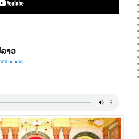
ປລາວ
 CERLALAOS