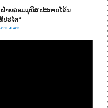
ຝ່າຍຄອມມຸນີສ ປະກາດໂຄ້ນ
າທິປະໄຕ“
o CERLALAOS