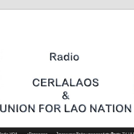
Radio VOA
ເພັງຊາດລາວ
ໂທຣະພາບພລັງຮ່ວມຊາດລາວ&ສູນສືກສາ-TV U