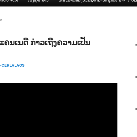
9
ແຄນເນດີ ກ່າວເຖີງຄວາມເປັນ
o CERLALAOS