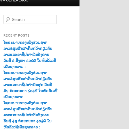
S
e
a
r
RECENT POSTS
c
ໂທຣະພາບຂອງພລັງຮ່ວມຊາຕ
h
ລາວ&ສູນສືກສາຄົ້ນຄວ້າກ່ຽວກັບ
ລາວແລະອາຊີປະຈຳວັນອັງຄານ
ວັນທີ ໔ ສີງຫາ ໒໐໒໖ ໃນຫົວຂໍ້ເວທີ
ເພື່ອຊາຕລາວ :
ໂທຣະພາບຂອງພລັງຮ່ວມຊາຕ
ລາວ&ສູນສືກສາຄົ້ນຄວ້າກ່ຽວກັບ
ລາວແລະອາຊີປະຈຳວັນສຸກ ວັນທີ
໓໑ ກໍຣະກະດາ ໒໐໒໖ ໃນຫົວຂໍ້ເວທີ
ເພື່ອຊາຕລາວ
ໂທຣະພາບຂອງພລັງຮ່ວມຊາຕ
ລາວ&ສູນສືກສາຄົ້ນຄວ້າກ່ຽວກັບ
ລາວແລະອາຊີປະຈຳວັນອັງຄານ
ວັນທີ ໒໘ ກໍຣະກະດາ ໒໐໒໖ ໃນ
ຫົວຂໍ້ເວທີເພື່ອຊາຕລາວ :