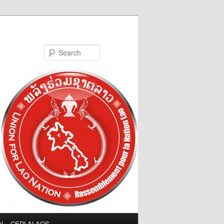
Search
LN – CERLALAOS