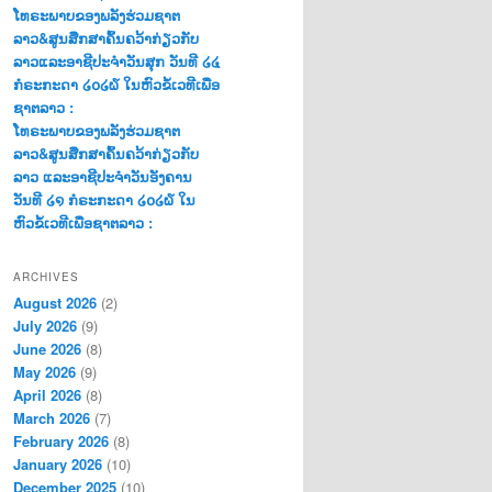
ໂທຣະພາບຂອງພລັງຮ່ວມຊາຕ
ລາວ&ສູນສືກສາຄົ້ນຄວ້າກ່ຽວກັບ
ລາວແລະອາຊີປະຈຳວັນສຸກ ວັນທີ ໒໔
ກໍຣະກະດາ ໒໐໒໖ ໃນຫົວຂໍ້ເວທີເພື່ອ
ຊາຕລາວ :
ໂທຣະພາບຂອງພລັງຮ່ວມຊາຕ
ລາວ&ສູນສືກສາຄົ້ນຄວ້າກ່ຽວກັບ
ລາວ ແລະອາຊີປະຈຳວັນອັງຄານ
ວັນທີ ໒໑ ກໍຣະກະດາ ໒໐໒໖ ໃນ
ຫົວຂໍ້ເວທີເພື່ອຊາຕລາວ :
ARCHIVES
August 2026
(2)
July 2026
(9)
June 2026
(8)
May 2026
(9)
April 2026
(8)
March 2026
(7)
February 2026
(8)
January 2026
(10)
December 2025
(10)