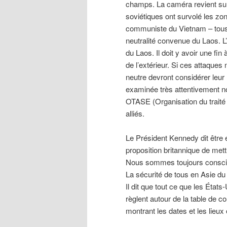
champs. La caméra revient sur 
soviétiques ont survolé les zo
communiste du Vietnam – tous ave
neutralité convenue du Laos. L
du Laos. Il doit y avoir une f
de l’extérieur. Si ces attaque
neutre devront considérer leur
examinée très attentivement n
OTASE (Organisation du traité 
alliés.
Le Président Kennedy dit être
proposition britannique de mett
Nous sommes toujours conscie
La sécurité de tous en Asie d
Il dit que tout ce que les État
règlent autour de la table de c
montrant les dates et les lieux