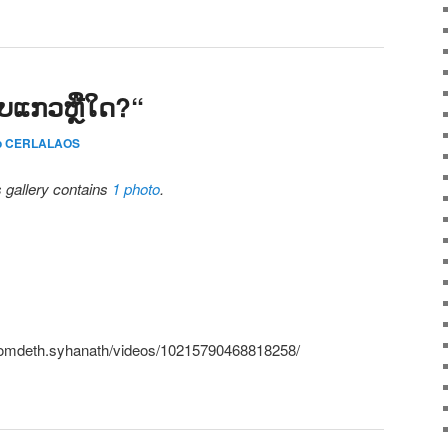
ກີບແກວຫຼືໃດ?“
o CERLALAOS
s gallery contains
1 photo
.
somdeth.syhanath/videos/10215790468818258/