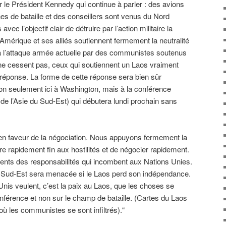
le Président Kennedy qui continue à parler : des avions
nes de bataille et des conseillers sont venus du Nord
c l’objectif clair de détruire par l’action militaire la
’Amérique et ses alliés soutiennent fermement la neutralité
in à l’attaque armée actuelle par des communistes soutenus
s ne cessent pas, ceux qui soutiennent un Laos vraiment
 réponse. La forme de cette réponse sera bien sûr
on seulement ici à Washington, mais à la conférence
de l’Asie du Sud-Est) qui débutera lundi prochain sans
 en faveur de la négociation. Nous appuyons fermement la
re rapidement fin aux hostilités et de négocier rapidement.
nts des responsabilités qui incombent aux Nations Unies.
u Sud-Est sera menacée si le Laos perd son indépendance.
s-Unis veulent, c’est la paix au Laos, que les choses se
onférence et non sur le champ de bataille. (Cartes du Laos
 où les communistes se sont infiltrés).“