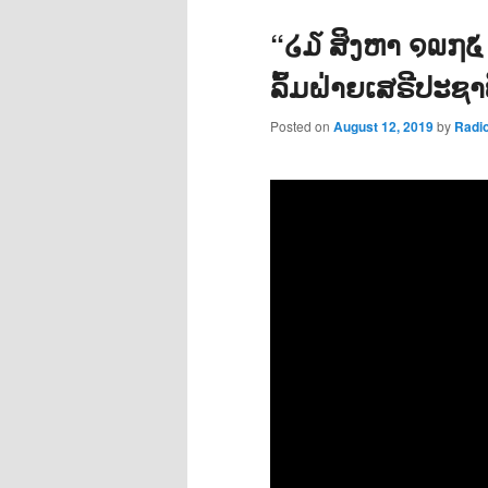
“໒໓ ສິງຫາ ໑໙໗໕ 
ລົ້ມຝ່າຍເສຣີປະຊ
Posted on
August 12, 2019
by
Radi