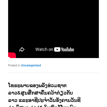
Posted in
Uncategorized
ໂທຣະພາບຂອງພລັງຮ່ວມຊາຕ
ລາວ&ສູນສືກສາຄົ້ນຄວ້າກ່ຽວກັບ
ລາວ ແລະອາຊີປະຈຳວັນອັງຄານວັນທີ