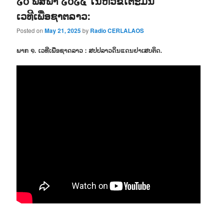
໒໐ ພຶສພາ ໒໐໒໕ ໃນຫົວຂໍ້ໂຕະມົນ
ເວທີເພື່ອຊາຕລາວ:
Posted on
May 21, 2025
by
Radio CERLALAOS
ພາກ ໑. ເວທີເພື່ອຊາດລາວ : ສປປລາວດິນແດນຢາເສບຕິດ.