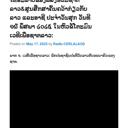
ລາວ&ສູນສືກສາຄົ້ນຄວ້າກ່ຽວກັບ
ລາວ ແລະອາຊີ ປະຈຳວັນສຸກ ວັນທີ
໑໖ ພຶສພາ ໒໐໒໕ ໃນຫົວຂໍ້ໂຕະມົນ
ເວທີເພື່ອຊາຕລາວ:
Posted on
May 17, 2025
by
Radio CERLALAOS
ພາກ ໑. ເວທີເພື່ອຊາດລາວ: ພັກປະຊາຊົນປະຕິວັດລາວກັບອະນາຄົດຂອງ
ຊາຕ.