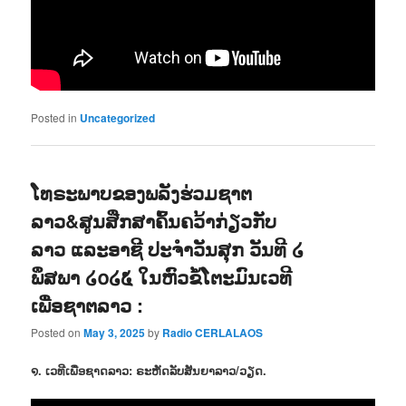
Posted in
Uncategorized
ໂທຣະພາບຂອງພລັງຮ່ວມຊາຕ
ລາວ&ສູນສືກສາຄົ້ນຄວ້າກ່ຽວກັບ
ລາວ ແລະອາຊີ ປະຈຳວັນສຸກ ວັນທີ ໒
ພຶສພາ ໒໐໒໕ ໃນຫົວຂໍ້ໂຕະມົນເວທີ
ເພື່ອຊາຕລາວ :
Posted on
May 3, 2025
by
Radio CERLALAOS
໑. ເວທີເພື່ອຊາດລາວ: ຣະຫັດລັບສັນຍາລາວ/ວຽດ.