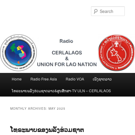
Skip
Skip
to
to
Sear
primary
secondary
content
content
Main
Home
Radio Free Asia
Radio VOA
ເພັງຊາດລາວ
menu
ໂທຣະພາບພລັງຮ່ວມຊາດລາວ&ສູນສືກສາ-TV ULN – CERLALAOS
MONTHLY ARCHIVES:
MAY 2025
ໂທຣະພາບຂອງພລັງຮ່ວມຊາຕ