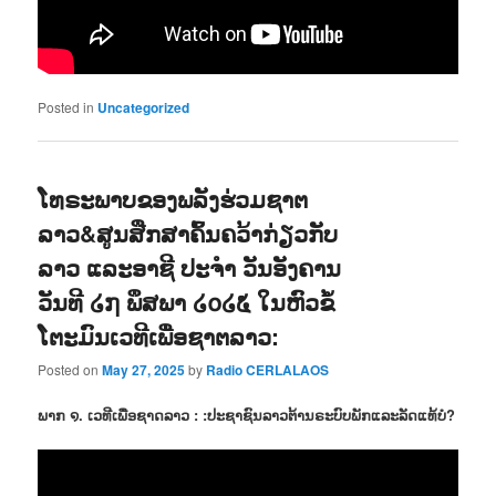
Posted in
Uncategorized
ໂທຣະພາບຂອງພລັງຮ່ວມຊາຕ
ລາວ&ສູນສືກສາຄົ້ນຄວ້າກ່ຽວກັບ
ລາວ ແລະອາຊີ ປະຈຳ ວັນອັງຄານ
ວັນທີ ໒໗ ພຶສພາ ໒໐໒໕ ໃນຫົວຂໍ້
ໂຕະມົນເວທີເພື່ອຊາຕລາວ:
Posted on
May 27, 2025
by
Radio CERLALAOS
ພາກ ໑. ເວທີເພື່ອຊາດລາວ : :ປະຊາຊົນລາວຕ້ານຣະບົບພັກແລະລັດແທ້ບໍ?