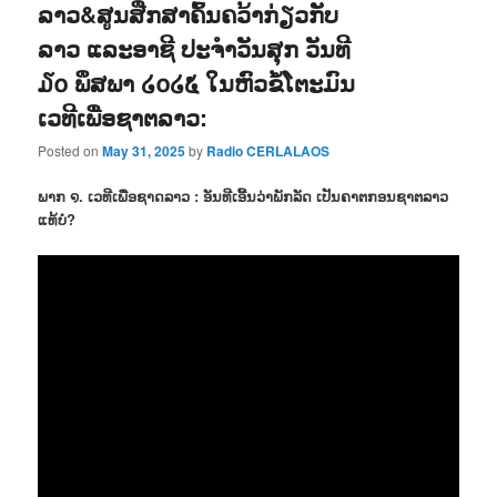
ລາວ&ສູນສືກສາຄົ້ນຄວ້າກ່ຽວກັບ
ລາວ ແລະອາຊີ ປະຈຳວັນສຸກ ວັນທີ
໓໐ ພຶສພາ ໒໐໒໕ ໃນຫົວຂໍ້ໂຕະມົນ
ເວທີເພື່ອຊາຕລາວ:
Posted on
May 31, 2025
by
Radio CERLALAOS
ພາກ ໑. ເວທີເພື່ອຊາດລາວ : ອັນທີເອີ້ນວ່າພັກລັດ ເປັນຄາຕກອນຊາຕລາວ
ແທ້ບໍ?