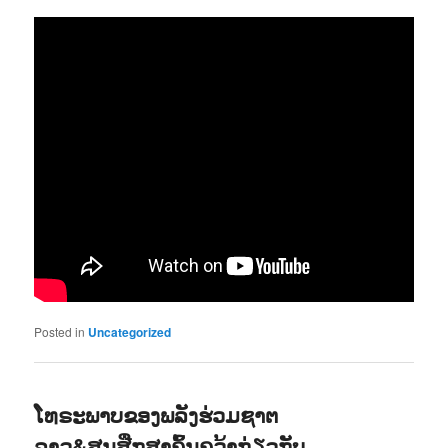
Posted in
Uncategorized
ໂທຣະພາບຂອງພລັງຮ່ວມຊາຕ
ລາວ&ສູນສືກສາຄົ້ນຄວ້າກ່ຽວກັບ