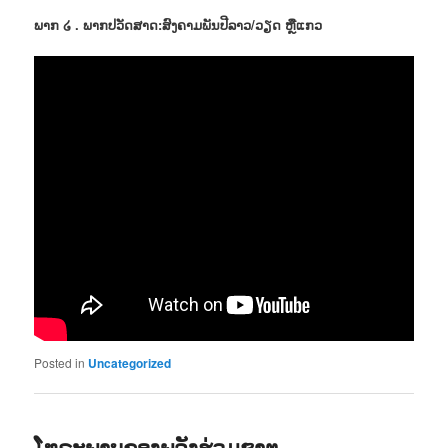
ພາກ ໒ . ພາກປວັດສາດ:ສົງຄາມພັນປີລາວ/ວຽດ ຫຼືແກວ
Posted in
Uncategorized
ໂທຣະພາບຂອງພລັງຮ່ວມຊາຕ