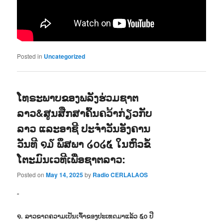
Posted in
Uncategorized
ໂທຣະພາບຂອງພລັງຮ່ວມຊາຕ
ລາວ&ສູນສືກສາຄົ້ນຄວ້າກ່ຽວກັບ
ລາວ ແລະອາຊີ ປະຈຳວັນອັງຄານ
ວັນທີ ໑໓ ພຶສພາ ໒໐໒໕ ໃນຫົວຂໍ້
ໂຕະມົນເວທີເພື່ອຊາຕລາວ:
Posted on
May 14, 2025
by
Radio CERLALAOS
“
໑. ລາວຂາດຄວາມເປັນເຈົ້າຂອງປະເທດມາແລ້ວ ໕໐ ປີ