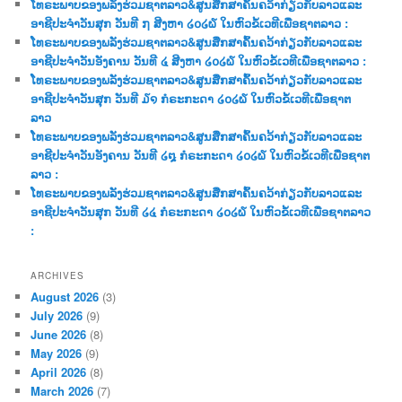
ໂທຣະພາບຂອງພລັງຮ່ວມຊາຕລາວ&ສູນສືກສາຄົ້ນຄວ້າກ່ຽວກັບລາວແລະ
h
ອາຊີປະຈຳວັນສຸກ ວັນທີ ໗ ສີງຫາ ໒໐໒໖ ໃນຫົວຂໍ້ເວທີເພື່ອຊາຕລາວ :
ໂທຣະພາບຂອງພລັງຮ່ວມຊາຕລາວ&ສູນສືກສາຄົ້ນຄວ້າກ່ຽວກັບລາວແລະ
ອາຊີປະຈຳວັນອັງຄານ ວັນທີ ໔ ສີງຫາ ໒໐໒໖ ໃນຫົວຂໍ້ເວທີເພື່ອຊາຕລາວ :
ໂທຣະພາບຂອງພລັງຮ່ວມຊາຕລາວ&ສູນສືກສາຄົ້ນຄວ້າກ່ຽວກັບລາວແລະ
ອາຊີປະຈຳວັນສຸກ ວັນທີ ໓໑ ກໍຣະກະດາ ໒໐໒໖ ໃນຫົວຂໍ້ເວທີເພື່ອຊາຕ
ລາວ
ໂທຣະພາບຂອງພລັງຮ່ວມຊາຕລາວ&ສູນສືກສາຄົ້ນຄວ້າກ່ຽວກັບລາວແລະ
ອາຊີປະຈຳວັນອັງຄານ ວັນທີ ໒໘ ກໍຣະກະດາ ໒໐໒໖ ໃນຫົວຂໍ້ເວທີເພື່ອຊາຕ
ລາວ :
ໂທຣະພາບຂອງພລັງຮ່ວມຊາຕລາວ&ສູນສືກສາຄົ້ນຄວ້າກ່ຽວກັບລາວແລະ
ອາຊີປະຈຳວັນສຸກ ວັນທີ ໒໔ ກໍຣະກະດາ ໒໐໒໖ ໃນຫົວຂໍ້ເວທີເພື່ອຊາຕລາວ
:
ARCHIVES
August 2026
(3)
July 2026
(9)
June 2026
(8)
May 2026
(9)
April 2026
(8)
March 2026
(7)