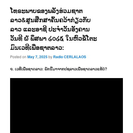
ໂທຣະພາບຂອງພລັງຮ່ວມຊາຕ
ລາວ&ສູນສືກສາຄົ້ນຄວ້າກ່ຽວກັບ
ລາວ ແລະອາຊີ ປະຈຳວັນອັງຄານ
ວັນທີ ໖ ພຶສພາ ໒໐໒໕ ໃນຫົວຂໍ້ໂຕະ
ມົນເວທີເພື່ອຊາຕລາວ:
Posted on
May 7, 2025
by
Radio CERLALAOS
໑. ເວທີເພື່ອຊາດລາວ: ພັກນີ້ມາຈາກປຊລາວເພື່ອຊາດລາວແທ້ບໍ່?