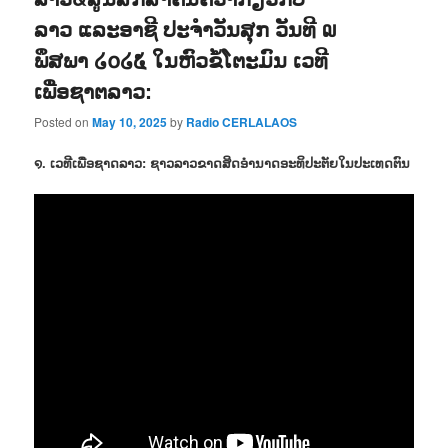
ລາວ ແລະອາຊີ ປະຈຳວັນສຸກ ວັນທີ ໙
ພຶສພາ ໒໐໒໕ ໃນຫົວຂໍ້ໂຕະມົນ ເວທີ
ເພື່ອຊາຕລາວ:
Posted on
May 10, 2025
by
Radio CERLALAOS
໑. ເວທີເພື່ອຊາດລາວ: ຊາວລາວຂາດສິດອຳນາດອະທິປະຕັຍໃນປະເທດຕົນ