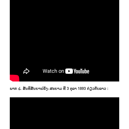
ພາກ ໒. ສັນທິສັນຍາຝຣັ່ງ~ສະຍາມ ທີ 3 ຕຸລາ 1893 ກ່ຽວກັບລາວ :