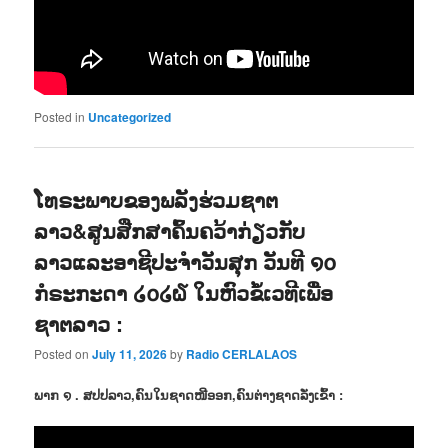
Posted in
Uncategorized
ໂທຣະພາບຂອງພລັງຮ່ວມຊາຕ
ລາວ&ສູນສືກສາຄົ້ນຄວ້າກ່ຽວກັບ
ລາວແລະອາຊີປະຈຳວັນສຸກ ວັນທີ ໑໐
ກໍຣະກະດາ ໒໐໒໖ ໃນຫົວຂໍ້ເວທີເພື່ອ
ຊາຕລາວ :
Posted on
July 11, 2026
by
Radio CERLALAOS
ພາກ ໑ . ສປປລາວ,ຄົນໃນຊາດໜີອອກ,ຄົນຕ່າງຊາດລັ່ງເຂົ້າ :