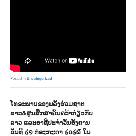
Posted in
Uncategorized
ໂທຣະພາບຂອງພລັງຮ່ວມຊາຕ
ລາວ&ສູນສືກສາຄົ້ນຄວ້າກ່ຽວກັບ
ລາວ ແລະອາຊີປະຈຳວັນອັງຄານ
ວັນທີ ໒໑ ກໍຣະກະດາ ໒໐໒໖ ໃນ