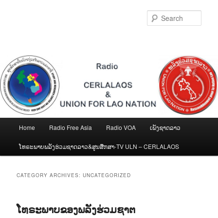
Skip
Skip
to
to
Sear
primary
secondary
content
content
Main
Home
Radio Free Asia
Radio VOA
ເພັງຊາດລາວ
menu
ໂທຣະພາບພລັງຮ່ວມຊາດລາວ&ສູນສືກສາ-TV ULN – CERLALAOS
CATEGORY ARCHIVES:
UNCATEGORIZED
ໂທຣະພາບຂອງພລັງຮ່ວມຊາຕ