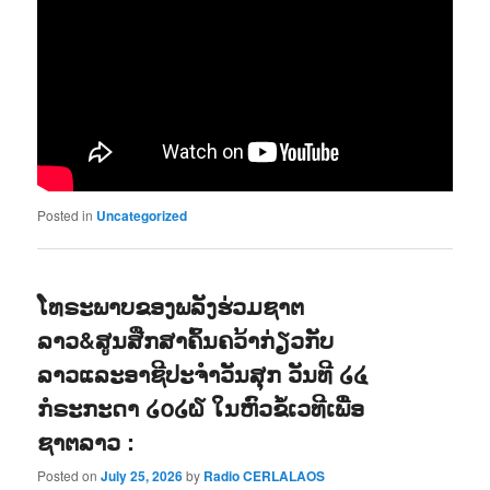
Posted in
Uncategorized
ໂທຣະພາບຂອງພລັງຮ່ວມຊາຕ
ລາວ&ສູນສືກສາຄົ້ນຄວ້າກ່ຽວກັບ
ລາວແລະອາຊີປະຈຳວັນສຸກ ວັນທີ ໒໔
ກໍຣະກະດາ ໒໐໒໖ ໃນຫົວຂໍ້ເວທີເພື່ອ
ຊາຕລາວ :
Posted on
July 25, 2026
by
Radio CERLALAOS