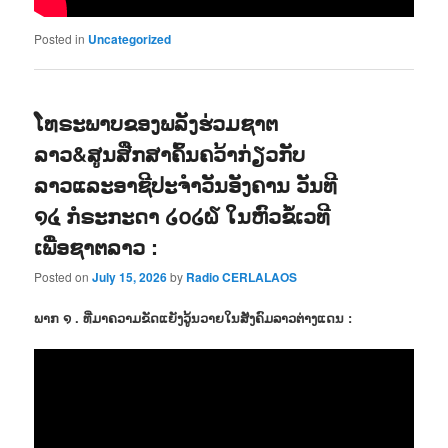
Posted in
Uncategorized
ໂທຣະພາບຂອງພລັງຮ່ວມຊາຕ
ລາວ&ສູນສືກສາຄົ້ນຄວ້າກ່ຽວກັບ
ລາວແລະອາຊີປະຈຳວັນອັງຄານ ວັນທີ
໑໔ ກໍຣະກະດາ ໒໐໒໖ ໃນຫົວຂໍ້ເວທີ
ເພື່ອຊາຕລາວ :
Posted on
July 15, 2026
by
Radio CERLALAOS
ພາກ ໑ . ທີ່ມາຄວາມຂັດແຍັງວູ້ນວາຍໃນສັງຄົມລາວຕ່າງແດນ :