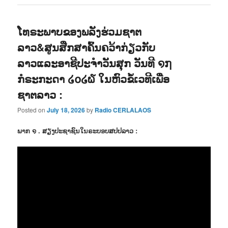
ໂທຣະພາບຂອງພລັງຮ່ວມຊາຕ
ລາວ&ສູນສືກສາຄົ້ນຄວ້າກ່ຽວກັບ
ລາວແລະອາຊີປະຈຳວັນສຸກ ວັນທີ ໑໗
ກໍຣະກະດາ ໒໐໒໖ ໃນຫົວຂໍ້ເວທີເພື່ອ
ຊາຕລາວ :
Posted on
July 18, 2026
by
Radio CERLALAOS
ພາກ ໑ . ສຽງປະຊາຊົນໃນຣະບອບສປປລາວ :