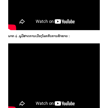
ພາກ ໒ .ພູມີສາດການເມືອງໂລກກັບການທ້າທາຍ :