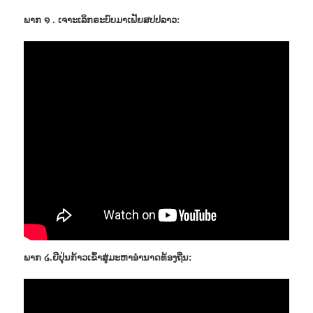
ພາກ ໑ . ເຈາະເລິກຣະບົບມາເຟັຍສປປລາວ:
ພາກ ໒.ຍີປຸ່ນກ້າວເຂົ້າສູ່ມະຫາອຳນາດທ້ອງຖີ່ນ: