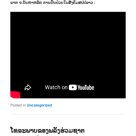
ພາກ ໑.ບັນຫາຫລັກ ການປັ່ນປ່ວນໃນສັງຄົມສປປລາວ :
Posted in
Uncategorized
ໂທຣະພາບຂອງພລັງຮ່ວມຊາຕ