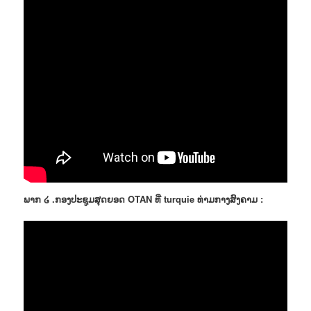
ພາກ ໒ .ກອງປະຊູມສຸດຍອດ OTAN ທີ່ turquie ທ່າມກາງສົງຄາມ :