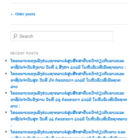
Post
←
Older posts
navigation
S
e
a
r
RECENT POSTS
c
ໂທຣະພາບຂອງພລັງຮ່ວມຊາຕລາວ&ສູນສືກສາຄົ້ນຄວ້າກ່ຽວກັບລາວແລະ
h
ອາຊີປະຈຳວັນອັງຄານ ວັນທີ ໔ ສີງຫາ ໒໐໒໖ ໃນຫົວຂໍ້ເວທີເພື່ອຊາຕລາວ :
ໂທຣະພາບຂອງພລັງຮ່ວມຊາຕລາວ&ສູນສືກສາຄົ້ນຄວ້າກ່ຽວກັບລາວແລະ
ອາຊີປະຈຳວັນສຸກ ວັນທີ ໓໑ ກໍຣະກະດາ ໒໐໒໖ ໃນຫົວຂໍ້ເວທີເພື່ອຊາຕ
ລາວ
ໂທຣະພາບຂອງພລັງຮ່ວມຊາຕລາວ&ສູນສືກສາຄົ້ນຄວ້າກ່ຽວກັບລາວແລະ
ອາຊີປະຈຳວັນອັງຄານ ວັນທີ ໒໘ ກໍຣະກະດາ ໒໐໒໖ ໃນຫົວຂໍ້ເວທີເພື່ອຊາຕ
ລາວ :
ໂທຣະພາບຂອງພລັງຮ່ວມຊາຕລາວ&ສູນສືກສາຄົ້ນຄວ້າກ່ຽວກັບລາວແລະ
ອາຊີປະຈຳວັນສຸກ ວັນທີ ໒໔ ກໍຣະກະດາ ໒໐໒໖ ໃນຫົວຂໍ້ເວທີເພື່ອຊາຕລາວ
:
ໂທຣະພາບຂອງພລັງຮ່ວມຊາຕລາວ&ສູນສືກສາຄົ້ນຄວ້າກ່ຽວກັບລາວ ແລະ