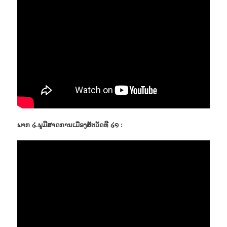
ພາກ ໒.ພູມີສາດການເມືອງສັຕວັດທີ ໒໑ :