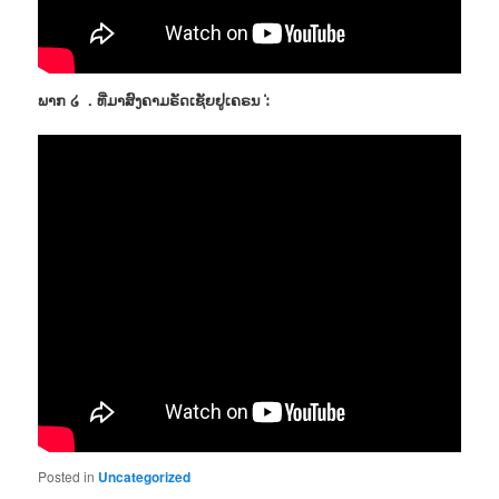
ພາກ ໒ . ທີ່ມາສົງຄາມຣັດເຊັຍຢູເຄຣນ :່
Posted in
Uncategorized