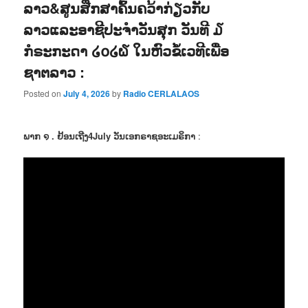
ລາວ&ສູນສືກສາຄົ້ນຄວ້າກ່ຽວກັບ
ລາວແລະອາຊີປະຈຳວັນສຸກ ວັນທີ ໓
ກໍຣະກະດາ ໒໐໒໖ ໃນຫົວຂໍ້ເວທີເພື່ອ
ຊາຕລາວ :
Posted on
July 4, 2026
by
Radio CERLALAOS
ພາກ ໑ . ຢ້ອນເຖີງ4July ວັນເອກຣາຊອະເມຣິກາ
: