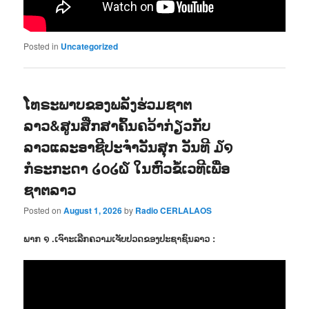
Posted in
Uncategorized
ໂທຣະພາບຂອງພລັງຮ່ວມຊາຕ
ລາວ&ສູນສືກສາຄົ້ນຄວ້າກ່ຽວກັບ
ລາວແລະອາຊີປະຈຳວັນສຸກ ວັນທີ ໓໑
ກໍຣະກະດາ ໒໐໒໖ ໃນຫົວຂໍ້ເວທີເພື່ອ
ຊາຕລາວ
Posted on
August 1, 2026
by
Radio CERLALAOS
ພາກ ໑ .ເຈົາະເລີກຄວາມເຈັບປວດຂອງປະຊາຊົນລາວ :