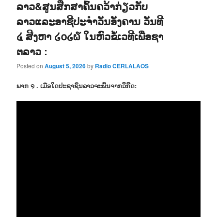
ລາວ&ສູນສືກສາຄົ້ນຄວ້າກ່ຽວກັບ
ລາວແລະອາຊີປະຈຳວັນອັງຄານ ວັນທີ
໔ ສີງຫາ ໒໐໒໖ ໃນຫົວຂໍ້ເວທີເພື່ອຊາ
ຕລາວ :
Posted on
August 5, 2026
by
Radio CERLALAOS
ພາກ ໑ . ເມື່ອໃດປະຊາຊົນລາວຈະພົ້ນຈາກວິກີດ: