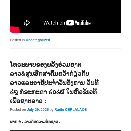
Posted in
Uncategorized
ໂທຣະພາບຂອງພລັງຮ່ວມຊາຕ
ລາວ&ສູນສືກສາຄົ້ນຄວ້າກ່ຽວກັບ
ລາວແລະອາຊີປະຈຳວັນອັງຄານ ວັນທີ
໒໘ ກໍຣະກະດາ ໒໐໒໖ ໃນຫົວຂໍ້ເວທີ
ເພື່ອຊາຕລາວ :
Posted on
July 29, 2026
by
Radio CERLALAOS
ພາກ ໑ . ລາວກັບຄວາມຮັກຊາຕ :