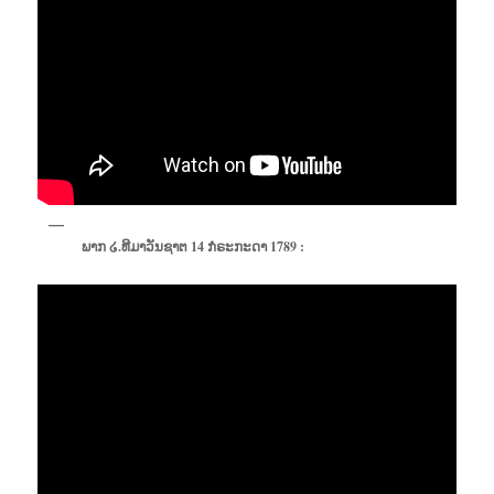
ພາກ ໒.ທີມາວັນຊາຕ 14 ກໍຣະກະດາ 1789 :