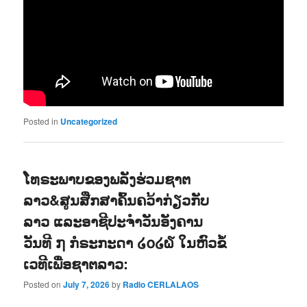
Posted in
Uncategorized
ໂທຣະພາບຂອງພລັງຮ່ວມຊາຕ
ລາວ&ສູນສືກສາຄົ້ນຄວ້າກ່ຽວກັບ
ລາວ ແລະອາຊີປະຈຳວັນອັງຄານ
ວັນທີ ໗ ກໍຣະກະດາ ໒໐໒໖ ໃນຫົວຂໍ້
ເວທີເພື່ອຊາຕລາວ:
Posted on
July 7, 2026
by
Radio CERLALAOS