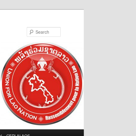
Search
LN – CERLALAOS