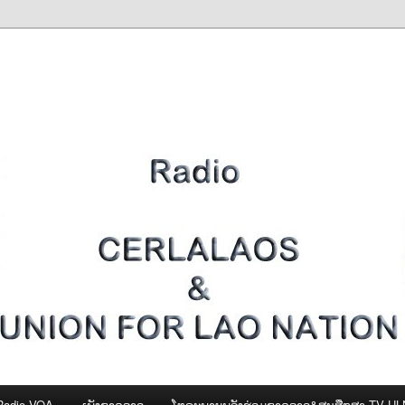
Radio VOA
ເພັງຊາດລາວ
ໂທຣະພາບພລັງຮ່ວມຊາດລາວ&ສູນສືກສາ-TV U