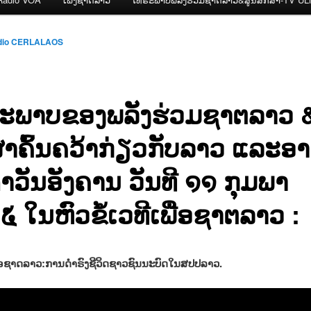
dio CERLALAOS
ະພາບຂອງພລັງຮ່ວມຊາຕລາວ 
ສາຄົ້ນຄວ້າກ່ຽວກັບລາວ ແລະອາ
ຳວັນອັງຄານ ວັນທີ ໑໑ ກຸມພາ
 ໃນຫົວຂໍ້ເວທີເພື່ອຊາຕລາວ :
ື່ອຊາດລາວ:ການດຳຣົງຊີວິດຊາວຊົນນະບົດໃນສປປລາວ.