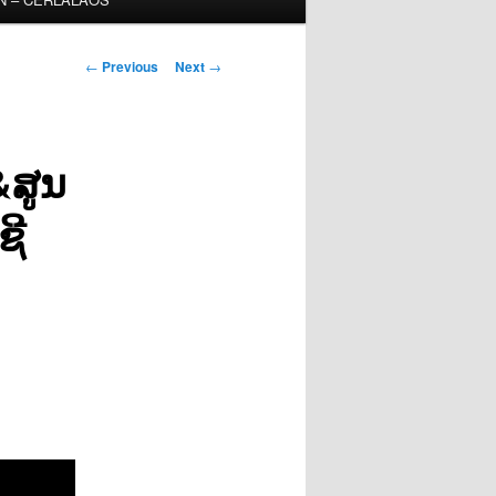
Post
←
Previous
Next
→
navigation
&ສູນ
ຊີ