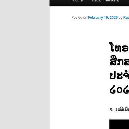
menu
Posted on
February 19, 2025
by
Ra
ໂທຣ
ສືກ
ປະຈ
໒໐໒໕
໑. ເວທີເພ