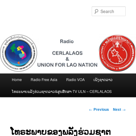
Skip
to
Sear
primary
content
Main
Home
Radio Free Asia
Radio VOA
ເພັງຊາດລາວ
menu
ໂທຣະພາບພລັງຮ່ວມຊາດລາວ&ສູນສືກສາ-TV ULN – CERLALAOS
Post
←
Previous
Next
→
navigation
ໂທຣະພາບຂອງພລັງຮ່ວມຊາຕ