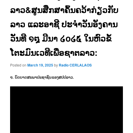
ລາວ&ສູນສືກສາຄົ້ນຄວ້າກ່ຽວກັບ
ລາວ ແລະອາຊີ ປະຈຳວັນອັງຄານ
ວັນທີ ໑໘ ມີນາ ໒໐໒໕ ໃນຫົວຂໍ້
ໂຕະມົນເວທີເພື່ອຊາຕລາວ:
Posted on
March 19, 2025
by
Radio CERLALAOS
໑. ບົດບາດສະພາປະຊາຊົນຂອງສປປລາວ.