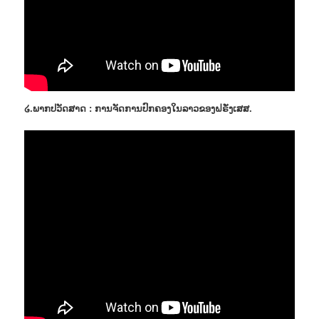
໒.ພາກປວັດສາດ : ການຈັດການປົກຄອງໃນລາວຂອງຝຣັ່ງເສສ.