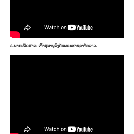
໒.ພາກປວັດສາດ: ເຈົ້າສຸພານຸວົງກັບພຣະຮາຊອາຈັກລາວ.