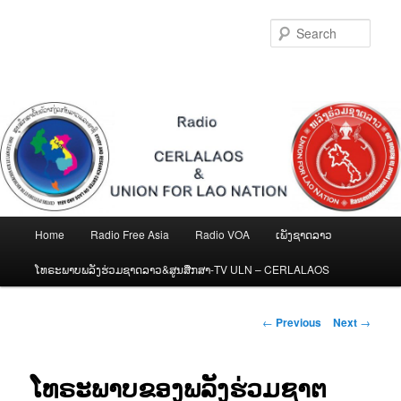
Skip
to
Sear
primary
content
Main
Home
Radio Free Asia
Radio VOA
ເພັງຊາດລາວ
menu
ໂທຣະພາບພລັງຮ່ວມຊາດລາວ&ສູນສືກສາ-TV ULN – CERLALAOS
Post
←
Previous
Next
→
navigation
ໂທຣະພາບຂອງພລັງຮ່ວມຊາຕ