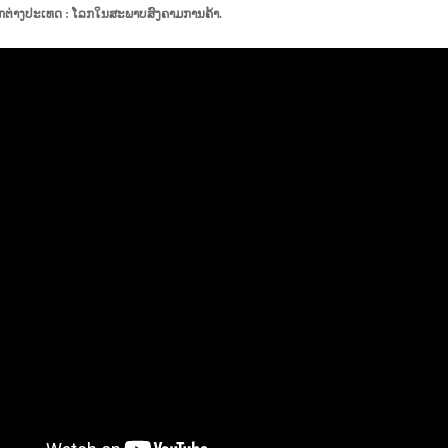
ກຕ່າງປະເທດ : ໂລກໃນສະພາບສົງຄາມການຄ້າ.