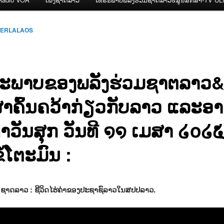
CERLALAOS
ະພາບຂອງພລັງຮ່ວມຊາຕລາວ&
ສາຄົ້ນຄວ້າກ່ຽວກັບລາວ ແລະອາ
ຳວັນສຸກ ວັນທີ ໑໑ ເມສາ ໒໐໒
ໍ້ໂຕະມົນ :
ື່ອຊາດລາວ : ຊີວິດໄຮ່ຄ່າຂອງປະຊາຊົລາວໃນສປປລາວ.