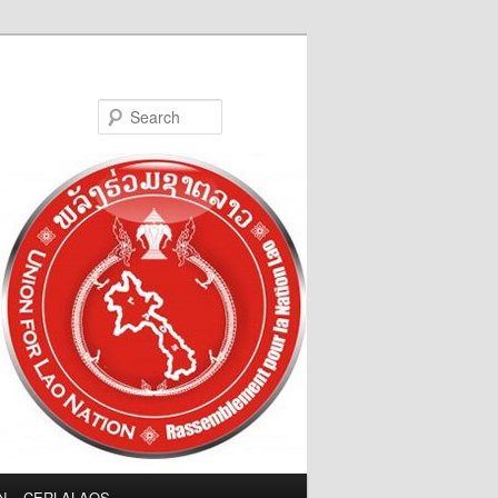
Search
LN – CERLALAOS