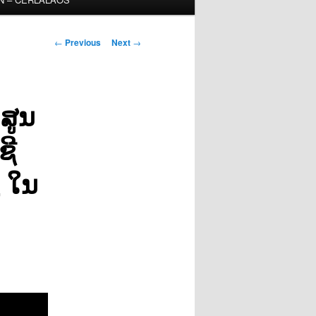
Post
←
Previous
Next
→
navigation
ສູນ
ຊີ
໕ ໃນ