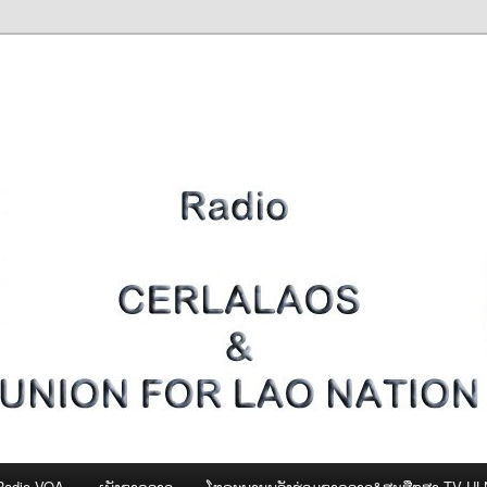
Radio VOA
ເພັງຊາດລາວ
ໂທຣະພາບພລັງຮ່ວມຊາດລາວ&ສູນສືກສາ-TV U