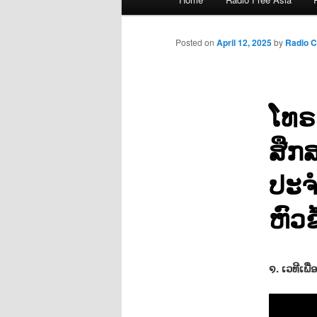
menu
Posted on
April 12, 2025
by
Radio 
ໂທຣ
ສືກ
ປະຈ
ຫົວຂ
໑. ເວທີເພ