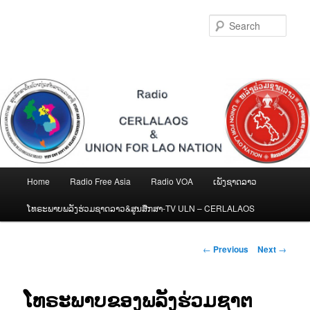
Skip
to
Sear
primary
content
Main
Home
Radio Free Asia
Radio VOA
ເພັງຊາດລາວ
menu
ໂທຣະພາບພລັງຮ່ວມຊາດລາວ&ສູນສືກສາ-TV ULN – CERLALAOS
Post
←
Previous
Next
→
navigation
ໂທຣະພາບຂອງພລັງຮ່ວມຊາຕ