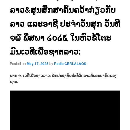
ລາວ&ສູນສືກສາຄົ້ນຄວ້າກ່ຽວກັບ
ລາວ ແລະອາຊີ ປະຈຳວັນສຸກ ວັນທີ
໑໖ ພຶສພາ ໒໐໒໕ ໃນຫົວຂໍ້ໂຕະ
ມົນເວທີເພື່ອຊາຕລາວ:
Posted on
May 17, 2025
by
Radio CERLALAOS
ພາກ ໑. ເວທີເພື່ອຊາດລາວ: ພັກປະຊາຊົນປະຕິວັດລາວກັບອະນາຄົດຂອງ
ຊາຕ.