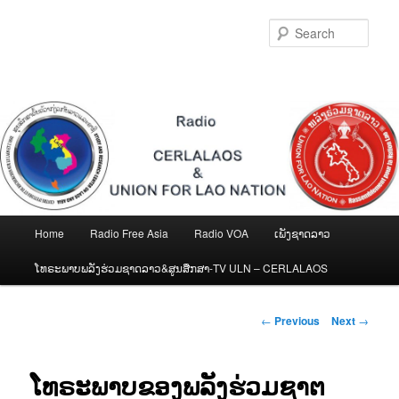
Skip
to
Sear
primary
content
Main
Home
Radio Free Asia
Radio VOA
ເພັງຊາດລາວ
menu
ໂທຣະພາບພລັງຮ່ວມຊາດລາວ&ສູນສືກສາ-TV ULN – CERLALAOS
Post
←
Previous
Next
→
navigation
ໂທຣະພາບຂອງພລັງຮ່ວມຊາຕ