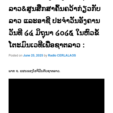
ລາວ&ສູນສືກສາຄົ້ນຄວ້າກ່ຽວກັບ
ລາວ ແລະອາຊີ ປະຈຳວັນອັງຄານ
ວັນທີ ໒໔ ມິຖຸນາ ໒໐໒໕ ໃນຫົວຂໍ້
ໂຕະມົນເວທີເພື່ອຊາຕລາວ :
Posted on
June 25, 2025
by
Radio CERLALAOS
ພາກ ໑. ແຜນຂອງໂຮຈີມີນກັບຊາຕລາວ.