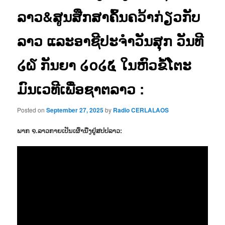
ລາວ&ສູນສືກສາຄົ້ນຄວ້າກ່ຽວກັບ
ລາວ ແລະອາຊີປະຈຳວັນສຸກ ວັນທີ
໒໖ ກັນຍາ ໒໐໒໕ ໃນຫົວຂໍ້ໂຕະ
ມົນເວທີເພື່ອຊາຕລາວ :
Posted on
September 27, 2025
by
Radio CERLALAOS
ພາກ ໑.ລາວກາຍເປັນເຜົ່ານື່ງຢູ່ສປປລາວ: