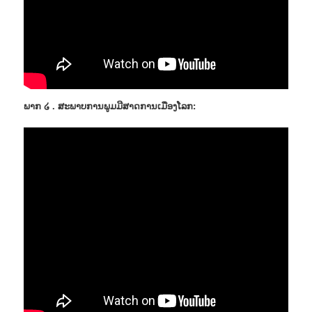
ພາກ ໒ . ສະພາບການພູມມີສາດການເມືອງໂລກ: