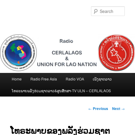
Skip
to
Sear
primary
content
Main
Home
Radio Free Asia
Radio VOA
ເພັງຊາດລາວ
menu
ໂທຣະພາບພລັງຮ່ວມຊາດລາວ&ສູນສືກສາ-TV ULN – CERLALAOS
Post
←
Previous
Next
→
navigation
ໂທຣະພາບຂອງພລັງຮ່ວມຊາຕ