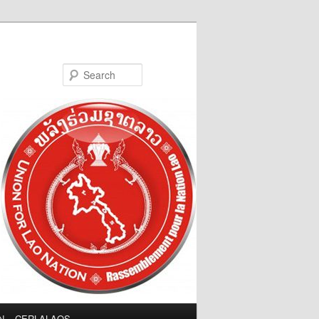
Search
LN – CERLALAOS