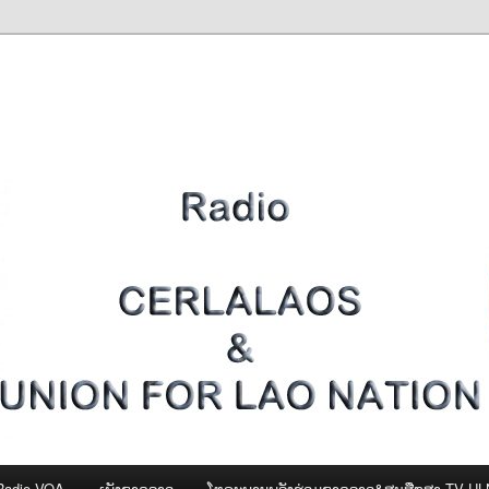
Radio VOA
ເພັງຊາດລາວ
ໂທຣະພາບພລັງຮ່ວມຊາດລາວ&ສູນສືກສາ-TV U