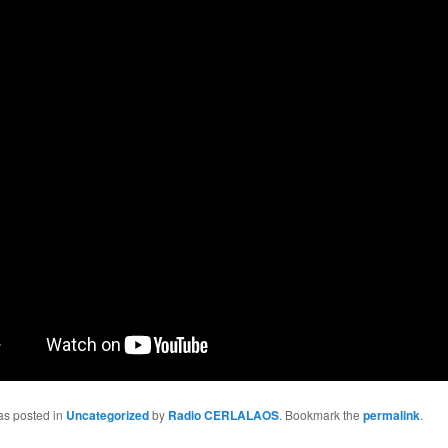
as posted in
Uncategorized
by
Radio CERLALAOS
. Bookmark the
permalink
.