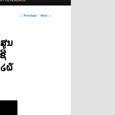
Post
←
Previous
Next
→
navigation
ສູນ
ຊີ
໐໒໖