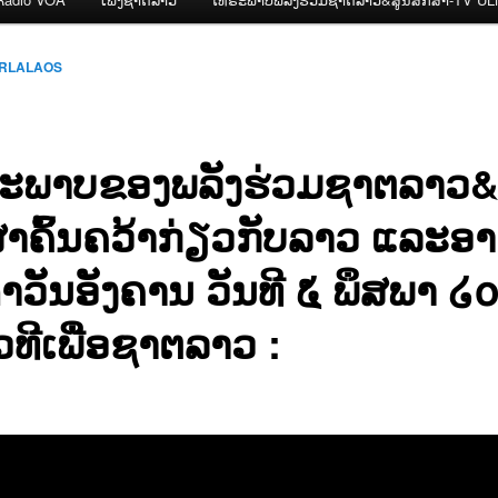
ERLALAOS
ະພາບຂອງພລັງຮ່ວມຊາຕລາວ&
ສາຄົ້ນຄວ້າກ່ຽວກັບລາວ ແລະອາ
ຳວັນອັງຄານ ວັນທີ ໕ ພຶສພາ ໒
ທີເພື່ອຊາຕລາວ :