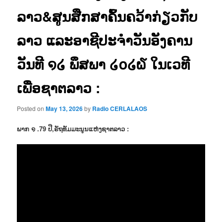
ລາວ&ສູນສືກສາຄົ້ນຄວ້າກ່ຽວກັບ
ລາວ ແລະອາຊີປະຈຳວັນອັງຄານ
ວັນທີ ໑໒ ພຶສພາ ໒໐໒໖ ໃນເວທີ
ເພື່ອຊາຕລາວ :
Posted on
May 13, 2026
by
Radio CERLALAOS
ພາກ ໑ .79 ປີ,ຣັຖທັມມະນູນແຫ່ງຊາຕລາວ :