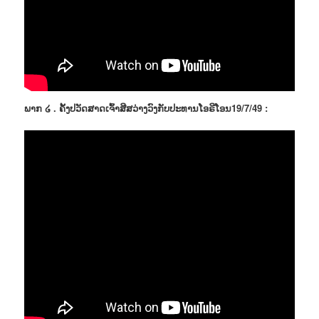
ພາກ ໒ . ຄັ້ງປວັດສາດເຈົ້າສີສວ່າງວົງກັບປະທານໂອຣີໂອນ19/7/49 :