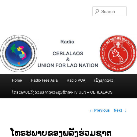
Skip
to
Sear
primary
content
Main
Home
Radio Free Asia
Radio VOA
ເພັງຊາດລາວ
menu
ໂທຣະພາບພລັງຮ່ວມຊາດລາວ&ສູນສືກສາ-TV ULN – CERLALAOS
Post
←
Previous
Next
→
navigation
ໂທຣະພາບຂອງພລັງຮ່ວມຊາຕ