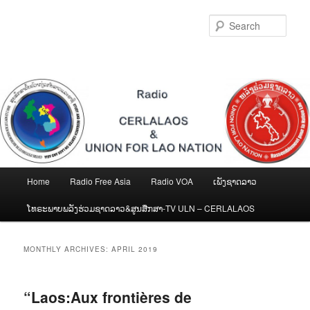
Skip
Skip
to
to
Sear
primary
secondary
content
content
Main
Home
Radio Free Asia
Radio VOA
ເພັງຊາດລາວ
menu
ໂທຣະພາບພລັງຮ່ວມຊາດລາວ&ສູນສືກສາ-TV ULN – CERLALAOS
MONTHLY ARCHIVES:
APRIL 2019
“Laos:Aux frontières de