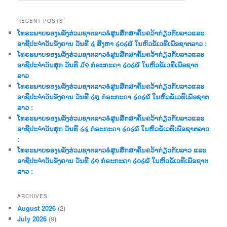
a
r
RECENT POSTS
c
ໂທຣະພາບຂອງພລັງຮ່ວມຊາຕລາວ&ສູນສືກສາຄົ້ນຄວ້າກ່ຽວກັບລາວແລະ
h
ອາຊີປະຈຳວັນອັງຄານ ວັນທີ ໔ ສີງຫາ ໒໐໒໖ ໃນຫົວຂໍ້ເວທີເພື່ອຊາຕລາວ :
ໂທຣະພາບຂອງພລັງຮ່ວມຊາຕລາວ&ສູນສືກສາຄົ້ນຄວ້າກ່ຽວກັບລາວແລະ
ອາຊີປະຈຳວັນສຸກ ວັນທີ ໓໑ ກໍຣະກະດາ ໒໐໒໖ ໃນຫົວຂໍ້ເວທີເພື່ອຊາຕ
ລາວ
ໂທຣະພາບຂອງພລັງຮ່ວມຊາຕລາວ&ສູນສືກສາຄົ້ນຄວ້າກ່ຽວກັບລາວແລະ
ອາຊີປະຈຳວັນອັງຄານ ວັນທີ ໒໘ ກໍຣະກະດາ ໒໐໒໖ ໃນຫົວຂໍ້ເວທີເພື່ອຊາຕ
ລາວ :
ໂທຣະພາບຂອງພລັງຮ່ວມຊາຕລາວ&ສູນສືກສາຄົ້ນຄວ້າກ່ຽວກັບລາວແລະ
ອາຊີປະຈຳວັນສຸກ ວັນທີ ໒໔ ກໍຣະກະດາ ໒໐໒໖ ໃນຫົວຂໍ້ເວທີເພື່ອຊາຕລາວ
:
ໂທຣະພາບຂອງພລັງຮ່ວມຊາຕລາວ&ສູນສືກສາຄົ້ນຄວ້າກ່ຽວກັບລາວ ແລະ
ອາຊີປະຈຳວັນອັງຄານ ວັນທີ ໒໑ ກໍຣະກະດາ ໒໐໒໖ ໃນຫົວຂໍ້ເວທີເພື່ອຊາຕ
ລາວ :
ARCHIVES
August 2026
(2)
July 2026
(9)