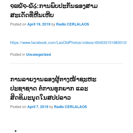
໑໙໖໑-໖໒:ການພົບປະກັນຂອງສາມ
ສະເດັດທີ່ຫີນເຫີບ
Posted on
April 19, 2019
by
Radio CERLALAOS
https://www.facebook.com/LaoOldPhotos/videos/454533151983010/
Posted in
Uncategorized
ການລາຍງານຂອງຜູ້ຕາງໜ້າຊະຫະ
ປະຊາຊາດ ຕໍ່ການທຸກຍາກ ແລະ
ສິດທິມະນຸດໃນສປປລາວ
Posted on
April 7, 2019
by
Radio CERLALAOS