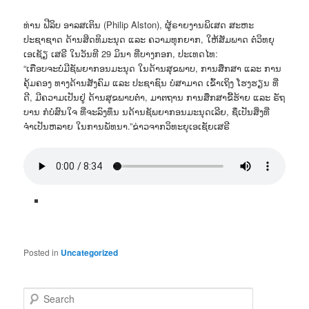
ທ່ານ ຟີລິບ ອາລສເຕິນ (Philip Alston), ຜູ້ຣາຍງານພິເສດ ສະຫະ
ປະຊາຊາດ ດ້ານສິດທິມະນຸດ ແລະ ຄວາມທຸກຍາກ, ໃຫ້ສັມພາດ ຕໍ່ວິທຍຸ
ເອເຊັຽ ເສຣີ ໃນວັນທີ 29 ມິນາ ທີ່ບາງກອກ, ປະເທດໄທ:
“ເກືອບຈະບໍ່ມີຊັພຍາກອນມະນຸດ ໃນດ້ານສຸຂພາບ, ການສຶກສາ ແລະ ການ
ຄຸ້ມຄອງ ທາງດ້ານສັງຄົມ ແລະ ປະຊາຊົນ ບໍ່ສາມາດ ເຂົ້າເຖິງ ໂຮງຮຽນ ທີ່
ດີ, ມີຄວາມເປັນຢູ່ ດ້ານສຸຂພາບຕ່ຳ, ມາຕຖານ ການສຶກສາຂີ້ຮ້າຍ ແລະ ຣັຖ
ບານ ກໍບໍ່ສົນໃຈ ທີ່ຈະລົງທຶນ ນດ້ານຊັພຍາກອນມະນຸດເລີຍ, ຊຶ່ເປັນສິ່ງທີ່
ຈຳເປັນຫລາຍ ໃນການພັທນາ.”ຂ່າວຈາກວິທະຍຸເອເຊັຍເສຣີ
Posted in
Uncategorized
S
e