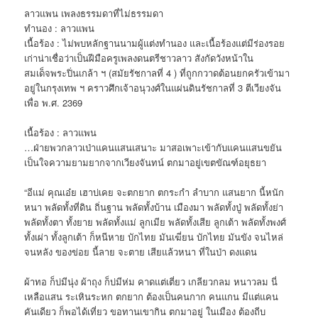
ลาวแพน เพลงธรรมดาที่ไม่ธรรมดา
ทำนอง : ลาวแพน
เนื้อร้อง : ไม่พบหลักฐานนามผู้แต่งทำนอง และเนื้อร้องแต่มีร่องรอย
เก่าน่าเชื่อว่าเป็นฝีมือครูเพลงดนตรีชาวลาว สังกัดวังหน้าใน
สมเด็จพระปิ่นเกล้า ฯ (สมัยรัชกาลที่ 4 ) ที่ถูกกวาดต้อนยกครัวเข้ามา
อยู่ในกรุงเทพ ฯ คราวศึกเจ้าอนุวงศ์ในแผ่นดินรัชกาลที่ 3 ตีเวียงจัน
เพื่อ พ.ศ. 2369
เนื้อร้อง : ลาวแพน
…ฝ่ายพวกลาวเป่าแคนแสนเสนาะ มาสอเพาะเข้ากับแคนแสนขยัน
เป็นใจความยามยากจากเวียงจันทน์ ตกมาอยู่เขตขัณฑ์อยุธยา
“อีแม่ คุณเอ๋ย เฮาบ่เคย จะตกยาก ตกระกำ ลำบาก แสนยาก นี้หนัก
หนา พลัดทั้งที่ดิน ถิ่นฐาน พลัดทั้งบ้าน เมืองมา พลัดทั้งปู่ พลัดทั้งย่า
พลัดทั้งตา ทั้งยาย พลัดทั้งแม่ ลูกเมีย พลัดทั้งเสีย ลูกเต้า พลัดทั้งพงศ์
ทั้งเผ่า ทั้งลูกเต้า ก็หนีหาย บักไทย มันเฆี่ยน บักไทย มันขัง จนไหล่
จนหลัง ของข่อย นี้ลาย จะตาย เสียแล้วหนา ที่ในป่า ดงแดน
ผ้าทอ ก็บ่มีนุ่ง ผ้าถุง ก็บ่มีห่ม คาดแต่เตี่ยว เกลียวกลม หนาวลม นี่
เหลือแสน ระเหินระหก ตกยาก ต้องเป็นคนกาก คนแกน มีแต่แคน
คันเดียว ก็พอได้เที่ยว ขอทานเขากิน ตกมาอยู่ ในเมือง ต้องถีบ