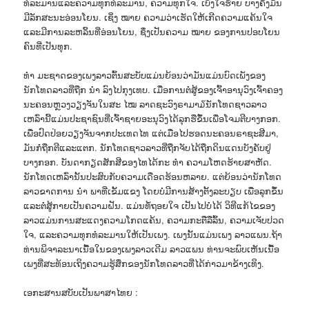
ທໍລະມານແລະຄວາມທຸກທໍລະມານ, ຄວາມທຸກໃຈ. ເບິ່ງໃຈຮ້າຍ ບາງຄັ້ງມັນ
ມີລັກສະນະອ່ອນໂຍນ. ເຊິ່ງ ໝາຍ ຄວາມວ່າເຮັດໃຫ້ເກີດຄວາມແຄ້ນໃຈ
ແລະມີການລະຫລິ້ນທີ່ອ່ອນໂຍນ, ຊຶ່ງເປັນຄວາມ ໝາຍ ຂອງການປອບໂຍນ
ຄົນທີ່ເປັນທຸກ.
ທຳ ມະຊາດຂອງເພງລາວຕົ້ນສະບັບແມ່ນຍ້ອນວ່າມັນແມ່ນບົດເພັງຂອງ
ນັກໂທດລາວທີ່ຖືກ ນຳ ລົງໄປກຸງເທບ. ເມື່ອການຕໍ່ສູ້ຂອງເຈົ້າອານຸວົງເຈົ້າຄອງ
ນະຄອນຫຼວງວຽງຈັນໃນສະ ໄໝ ລາດຊະວົງຣາມາ໓ນັກໂທດຊາວລາວ
ເຫລົ່ານີ້ແມ່ນປະຊາຊົນທີ່ເຈົ້າຊາຍອະນຸວົງໄດ້ລຸກຮືຂຶ້ນເພື່ອໂຈມຕີບາງກອກ.
ເພື່ອປົດປ່ອຍວຽງຈັນຈາກປະເທດໄທ ແຕ່ເມື່ອໄປຮອດນະຄອນຣາຊະສີມາ,
ມັນກໍ່ຖືກຕີແລະແຕກ. ນັກໂທດຊາວລາວທີ່ຖືກຈັບໄດ້ຖືກດິນແດນບັງຄັບຢູ່
ບາງກອກ. ບັນດາກຽດສັກສີຂອງໄທໄດ້ກະ ທຳ ຄວາມໂຫດຮ້າຍສາຫັດ.
ນັກໂທດເຫລົ່ານັ້ນປະສົບກັບຄວາມເດືອດຮ້ອນຫລາຍ. ແຕ່ຍ້ອນວ່ານັກໂທດ
ລາວຂາດການ ນຳ ພາທີ່ເຂັ້ມແຂງ ໂດຍບໍ່ມີການສ້າງຕັ້ງລະບຽບ ເພື່ອລຸກຂຶ້ນ
ແລະຕໍ່ສູ້ກາຍເປັນຄວາມຝັນ. ແມ່ນທໍ້ຖອຍໃຈ ເປັນໄປບໍ່ໄດ້ ວິທີແກ້ໄຂຂອງ
ລາວແມ່ນການສະແດງຄວາມໂກດແຄ້ນ, ຄວາມກະຕືລືລົ້ນ, ຄວາມເຈັບປວດ
ໃຈ, ແລະຄວາມທຸກທໍລະມານໃຫ້ເປັນເພງ. ເພງນັ້ນແມ່ນເພງ ລາວແພນ.ຖ້າ
ທ່ານພິຈາລະນາເນື້ອໃນຂອງເພງລາວເດີມ ລາວແພນ ທ່ານຈະພົບເຫັນເນື້ອ
ເພງທີ່ສະທ້ອນເຖິງຄວາມຮູ້ສຶກຂອງນັກໂທດລາວທີ່ໄດ້ກ່າວມາຂ້າງເທິງ.
ເອກະສານສບັບເປັນພາສາໄທຍ :