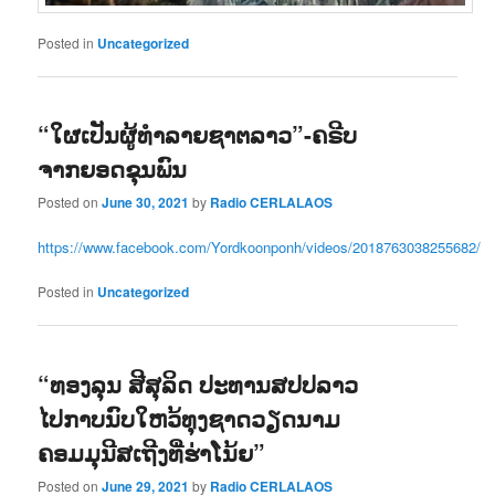
Posted in
Uncategorized
“ໃຜເປັນຜູ້ທຳລາຍຊາຕລາວ”-ຄຣີບ
ຈາກຍອດຂຸນພົນ
Posted on
June 30, 2021
by
Radio CERLALAOS
https://www.facebook.com/Yordkoonponh/videos/2018763038255682/
Posted in
Uncategorized
“ທອງລຸນ ສີສຸລິດ ປະທານສປປລາວ
ໄປກາບນົບໃຫວ້ທຸງຊາດວຽດນາມ
ຄອມມຸນີສເຖີງທີ່ຮ່າໂນ້ຍ”
Posted on
June 29, 2021
by
Radio CERLALAOS