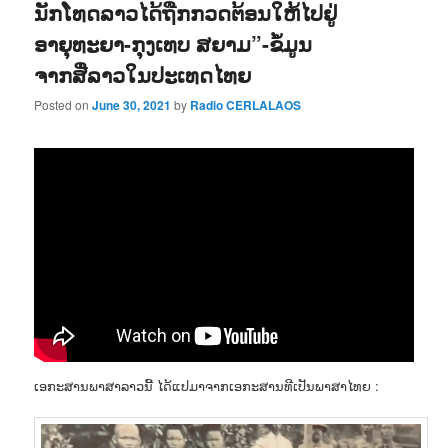
ນັກໂທດລາວໄດ້ຖືກກວດຕ້ອນໃຫ້ໄປຢູ່
ອາຍຸທະຍາ-ກຸງເທບ ສຍາມ”-ຂໍ້ມູນ
ຈາກສື່ລາວໃນປະເທດໄທຍ
Posted on
June 30, 2021
by
Radio CERLALAOS
ເອກະສານພາສາລາວນີ້ ໄດ້ແປມາຈາກເອກະສານທີເປັນພາສາໄທຍ :