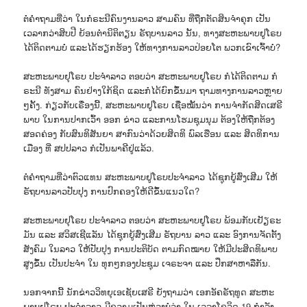
ຕໍ່ຄຳຖາມທີ່ວ່າ ໃນກໍຣະນີຄົນງານລາວ ສາມຄົນ ທີ່ຖືກຕັດສິນຈຳຄຸກ ເປັນ
ເວລາກວ່າສິບປີ ຍ້ອນຕຳນິຕິຕຽນ ຣັຖບານລາວ ນັ້ນ, ທາງສະຫະພາບຢູໂຣບ
ໄດ້ຕິດຕາມບໍ່ ແລະໄດ້ຮຽກຮ້ອງ ໃຫ້ທາງການລາວປ່ອຍໂຕ ພວກເຂົາເຈົ້າບໍ່?
ສະຫະພາບຢຸໂຣບ ປະຈຳລາວ ຕອບວ່າ ສະຫະພາບຢູໂຣບ ກໍໄດ້ຕິດຕາມ ກໍ
ຣະນີ ທັງສາມ ຄົນຢ່າງໃກ້ຊິດ ແລະກໍໄດ້ຍົກຂຶ້ນມາ ຖາມທາງການລາວຫຼາຍ
ໆຄັ້ງ. ກ່ຽວກັບເຣື່ອງນີ້, ສະຫະພາບຢູໂຣບ ເຊື່ອໝັ້ນວ່າ ການຈຳກັດສິດເສຣີ
ພາບ ໃນການປາກເວົ້າ ອອກ ຂ່າວ ແລະການໂຮມຊຸມນຸມ ຕ້ອງໃຫ້ຖືກຕ້ອງ
ສອດຄ່ອງ ກັບສົນທິສັນຍາ ສາກົນວ່າດ້ວຍສິດທິ ພົລເຮືອນ ແລະ ສິດທິການ
ເມືອງ ທີ່ ສປປລາວ ກໍເປັນພາຄີຢູ່ແລ້ວ.
ຕໍ່ຄຳຖາມທີ່ວ່າຕົວແທນ ສະຫະພາບຢູໂຣບປະຈຳລາວ ໄດ້ຊຸກຍູ້ສົ່ງເສີມ ໃຫ້
ຣັຖບານລາວປັບປຸງ ການປົກຄອງໃຫ້ດີຂຶ້ນແນວໃດ?
ສະຫະພາບຢຸໂຣບ ປະຈຳລາວ ຕອບວ່າ ສະຫະພາບຢູໂຣບ ພ້ອມກັບເຢັຽຣະ
ມັນ ແລະ ສວິສເຊີແລັນ ໄດ້ຊຸກຍູ້ສົ່ງເສີມ ຣັຖບານ ລາວ ແລະ ອົງການຈັດຕັ້ງ
ສັງຄົມ ໃນລາວ ໃຫ້ປັບປຸງ ການປະຕິບັດ ຕາມກົດໝາຍ ໃຫ້ມີປະສິດທິພາບ
ສູງຂຶ້ນ ເປັນປະຈຳ ໃນ ທຸກໆກອງປະຊຸມ ເຈຣະຈາ ແລະ ປຶກສາຫາລືກັນ.
ນອກຈາກນີ້ ນັກຂ່າວວິທຍຸເອເຊັຍເສຣີ ຍັງຖາມວ່າ ເອກອັຄຣັຖທູດ ສະຫະ
ພາບຢູໂຣບ ປະຈຳລາວ ມີຄວາມເປັນຫ່ວງບໍ່ວ່າ ໃນ ເວລາໂຄວິດ-19 ກຳລັງ