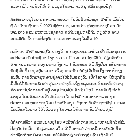
ຣະບາດນີ້ ການນັບຖືສິດທິ ມະນຸດໃນລາວ ຈະຫລຸດໜ້ອຍຖອຍລົງ?
ສະຫະພາບຢຸໂຣບ ປະຈຳລາວ ຕອບວ່າ ໃນວັນສິດທິມະນຸດ ສາກົນ ເມື່ອວັນ
ທີ່ 8 ເດືອນ ທັນວາ ປີ 2020 ທີ່ຜ່ານມາ, ພວກເຮົາ ສະຫະພາບຢູໂຣບ ຣັຖ
ບານລາວ ແລະ ສະຫະປະຊາຊາດ ກໍໄດ້ປະຊຸມຫາລືກັນ ກ່ຽວກັບ ການ
ຮ່ວມມືກັນ ໃນການປ້ອງກັນ ການຣະບາດຂອງ ໂຄວິດ-19.
ບໍ່ເທົ່ານັ້ນ ສະຫະພາບຢູໂຣບ ຍັງໄດ້ຈັດກອງປະຊຸມ ວ່າດ້ວຍສິດທິມະນຸດ ກັບ
ສປປລາວ ເມື່ອວັນທີ່ 16 ມິຖຸນາ 2021 ນີ້ ແລະ ກໍໄດ້ຫາລືກັນ ກ່ຽວກັບບັນ
ຫາການຣະຍາດ ຂອງ ພຍາດດັ່ງກ່າວ ໄດ້ບັນທອນ ຫລື ສົ່ງຜົນກະທົບຕໍ່ການ
ນັບຖື ສິດທິມະນຸດຢູ່ລາວ ແນວໃດ; ນອກນັ້ນ ກໍຍັງໄດ້ເນັ້ນເຖິງ ການປັບປຸງ
ຣະບົບ ການຮັກສາສຸຂພາບຢູ່ລາວໃຫ້ເຂັ້ມແຂງຂຶ້ນ ເປີດໂອກາດ ໃຫ້ທຸກຄົນ
ມີ ສິດໄດ້ຮັບການຮັກສາ ສຸຂພາບຢ່າງທົ່ວເຖິງ ຫລຸດຜ່ອນຜົນກະທົບຕໍ່ເສຖ
ກິດ ແລະຊີວິດການເປັນຢູ່ ຂອງປະຊາຊົນ ສົ່ງເສີມໃຫ້ມີ ການນັບຖື ສິດທິ
ມະນຸດ ໂດຍສະເພາະ ສິດສເມີພາບ ໂດຍປາສຈາກ ການຈຳແນກທຸກ
ປະການ. ສະຫະພາບຢູໂຣບ ຍັງສນັບສນູນ ອົງການຈັດຕັ້ງ ທາງສັງຄົມ ແລະ
ພົລເຮືອນໃນລາວ ໃຫ້ເຂັ້ມແຂງ ໃນຍາມ ວິກິຕການ ອັນຮ້າຍແຮງນີ້.
ຕໍ່ຄຳຖາມທີ່ວ່າ ສະຫະພາບຢູໂຣບ ຈະສືບຕໍ່ຕິດຕາມ ສະພາບການສັກວັກຊິນ
ປ້ອງກັນໂຄ ວິດ-19 ຢູ່ລາວແນວໃດ ໄດ້ຕິດຕາມບໍ່ ວ່າຈະມີການສັກວັກຊິນ
ຢ່າງທົ່ວເຖິງສເມີພາບ ແລະ ກໍບໍ່ໄດ້ສັກພຽງແຕ່ບາງກຸ່ມຄົນ ເທົ່ານັ້ນ?