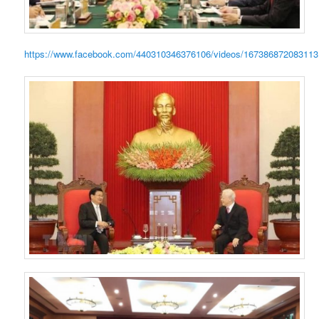
https://www.facebook.com/440310346376106/videos/167386872083113