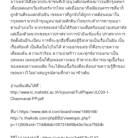
ลาวเหล่านี้คือพวกประชาชนที่เจ้าอนุวงศ์เกณฑ์ลงมาโจมตีกรุงเทพฯ
เพื่อปลดแอกเวียงจันทร์จากไทย แต่เมื่อยกมาถึงเพียงนครราชสีมาก็
ถูกต้านตีจนแตกยับเยิน เชลยลาวที่ถูกจับได้ถูกกวาดต้อนลงมาใน
กรุงเทพฯ พวกเจ้าขุนมูลนายฝ่ายศักดินาไทยกระทำการทารุณเอา
ตามอำเภอใจ พวกเชลยเหล่านั้นได้รับความเดือดร้อนอย่างแสนสาหัส
แต่เนื่องด้วยพวกเชลยลาวปราศจากการนำอันเข้มแข็ง ปราศจากการ
จัดตั้งอันมีระเบียบ การที่จะลุกฮือขึ้นต่อสู้จึงกลายเป็นเรื่องในฝัน เป็น
เรื่องท้อแท้ เป็นสิ่งเป็นไปไม่ได้ ทางออกของเขาก็คือระบายความ
เคียดแค้น ความเร่าร้อน ความปวดร้าว และทุกข์ยากออกมาเป็น
บทเพลง เพลงบทนั้นก็คือเพลงลาวแพน ถ้าหากจะพิจารณาดูเนื้อร้อง
ของเพลงลาวแพนเดิม ก็จะได้พบเนื้อร้องที่สะท้อนถ่ายความรู้สึกของ
เชลยลาวไว้อย่างสมบูรณ์ตามที่กล่าวมาข้างต้น
อ่านเพิ่มเติมได้ที่ :
http://www.lc.mahidol.ac.th/lcjournal/FullPaper/JLC33-1-
Chaomanat-PP.pdf
ที่มา https://www.dek-d.com/board/view/1599168/
http://x.thaikids.com/phpBB2/viewtopic.php?
p=11293&sid=77ddb8ab10573184f8b43e1bca7f92db
วีดีโอจากสารคดี : https://youtu.be/z7gHX7bxDJQ