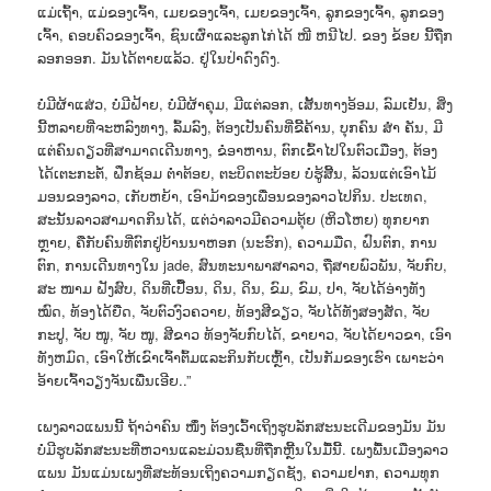
ແມ່ເຖົ້າ, ແມ່ຂອງເຈົ້າ, ເມຍຂອງເຈົ້າ, ເມຍຂອງເຈົ້າ, ລູກຂອງເຈົ້າ, ລູກຂອງ
ເຈົ້າ, ຄອບຄົວຂອງເຈົ້າ, ຊົນເຜົ່າແລະລູກໄກ່ໄດ້ ໜີ ຫນີໄປ. ຂອງ ຂ້ອຍ ນີ້ຖືກ
ລອກອອກ. ມັນໄດ້ຕາຍແລ້ວ. ຢູ່ໃນປ່າດົງດົງ.
ບໍ່ມີຜ້າແສ່ວ, ບໍ່ມີຝ້າຍ, ບໍ່ມີຜ້າຄຸມ, ມີແຕ່ລອກ, ເສັ້ນທາງອ້ອມ, ລົມເຢັນ, ສິ່ງ
ນີ້ຫລາຍທີ່ຈະຫລົງທາງ, ລົ້ມລົງ, ຕ້ອງເປັນຄົນທີ່ຂີ້ຄ້ານ, ບຸກຄົນ ສຳ ຄັນ, ມີ
ແຕ່ຄົນດຽວທີ່ສາມາດເດີນທາງ, ຂໍອາຫານ, ຕົກເຂົ້າໄປໃນຕົວເມືອງ, ຕ້ອງ
ໄດ້ເຕະກະຕໍ້, ຝຶກຊ້ອມ ຕໍ່າຕ້ອຍ, ຕະບິດຕະບ້ອຍ ບໍ່ຮູ້ສີ້ນ, ລ້ວນແຕ່ເອົາໄມ້
ມອນຂອງລາວ, ເກັບຫຍ້າ, ເອົາມ້າຂອງເພື່ອນຂອງລາວໄປກິນ. ປະເທດ,
ສະນັ້ນລາວສາມາດກິນໄດ້, ແຕ່ວ່າລາວມີຄວາມຕຸ້ຍ (ຫິວໂຫຍ) ທຸກຍາກ
ຫຼາຍ, ຄືກັບຄົນທີ່ຕົກຢູ່ບ້ານນາຫອກ (ນະຮົກ), ຄວາມມືດ, ຝົນຕົກ, ການ
ຕົກ, ການເດີນທາງໃນ jade, ສົນທະນາພາສາລາວ, ຖືສາຍພົວພັນ, ຈັບກົບ,
ສະ ໜາມ ຝັງສົບ, ດິນທີ່ເປື້ອນ, ດິນ, ດິນ, ຂົມ, ຂົມ, ປາ, ຈັບໄດ້ອ່າງທັງ
ໝົດ, ທ້ອງໄດ້ຍືດ, ຈັບຕົວງົວຄວາຍ, ທ້ອງສີຂຽວ, ຈັບໄດ້ທັງສອງສັດ, ຈັບ
ກະປູ, ຈັບ ໜູ, ຈັບ ໜູ, ສີຂາວ ທ້ອງຈັບກົບໄດ້, ຂາຍາວ, ຈັບໄດ້ຍາວຂາ, ເອົາ
ທັງຫມົດ, ເອົາໃຫ້ເຂົາເຈົ້າຕົ້ມແລະກິນກັບເຫຼົ້າ, ເປັນກັມຂອງເຮົາ ເພາະວ່າ
ອ້າຍເຈົ້າວຽງຈັນເພື່ນເອີຍ..”
ເພງລາວແພນນີ້ ຖ້າວ່າຄົນ ໜຶ່ງ ຕ້ອງເວົ້າເຖິງຮູບລັກສະນະເດີມຂອງມັນ ມັນ
ບໍ່ມີຮູບລັກສະນະທີ່ຫວານແລະມ່ວນຊື່ນທີ່ຖືກຫຼີ້ນໃນມື້ນີ້. ເພງພື້ນເມືອງລາວ
ແພນ ມັນແມ່ນເພງທີ່ສະທ້ອນເຖິງຄວາມກຽດຊັງ, ຄວາມຢາກ, ຄວາມທຸກ