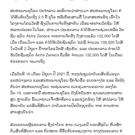
ສະຫະພາບຢຸໂຣບ ປະຈຳລາວ ອະທິບາຍວ່າຜ່ານມາ ສະຫະພາບຢູໂຣບ ກໍ
ໄດ້ສົມທົບເງິນເຖິງ 2.5 ຕື້ ຢູໂຣ ຫລືເກືອບສາມຕື້ ໂດລາສະຫະຣັຖ ເຂົ້າໃນ
ໂຄງການໂຄແວັກສ໌ ຊຶ່ງເປັນການຈັດຕັ້ງສາກົນ ເພື່ອແຈກຢາຍວັກຊິນ ໃຫ້
ຫລາຍປະເທດໃນໂລກ. ຜ່ານມາ ປະເທດລາວ ກໍໄດ້ຮັບການຊ່ວຍເຫລືອ ວັກ
ຊີນ ຊນິດ Astra Zeneca ຈາກການຈັດຕັ້ງ ດັ່ງກ່າວແລ້ວ 132,000 ໂດສ໌
ເມື່ອ ເດືອນມິນາ ແລະ ກໍໄດ້ຮັບວັກຊິນຊນິດ ໄຟເຊີ ຈຳນວນ 100,620 ໂດສ໌
ໃນວັນທີ 2 ມິຖຸນາ ນີ້ຈາກໂຄແວັກສ໌ ເຊັ່ນກັນ; ແລະ ປະເທດລາວ ກໍຈະໄດ້
ຮັບວັກຊິນຊນິດ Astra Zeneca ຕື່ມອີກ ຈຳນວນ 132,000 ໂດສ໌ ໃນເດືອນ
ກໍຣະກະດາ ຈະມາເຖິງ.
ເມື່ອວັນທີ 16 ເດືອນ ມິຖຸນາ ປີ 2021 ນີ້, ກອງປະຊຸມວ່າດ້ວຍສິດທິມະນຸດ
ຣະຫວ່າງລາວ ແລະສະຫະພາບຢູໂຣບ ຖືກຈັດຂຶ້ນ ແບບທາງໄກ ແລະ ຕົກລັງ
ກັນວ່າ ສະຫະພາບຢູໂຣບ ຈະຊ່ວຍລາວ ຄວບຄຸມການຣະບາດ ຂອງໂຄ
ວິດ-19. ນອກຈາກນີ້ ສະຫະພາບຢູໂຣບ ຍັງຍົກບັນຫາ ຊາວລາວຫາຍສາບ
ສູນ ຫຼາຍຄົນ ຂຶ້ນມາຖາມເຈົ້າໜ້າທີ່ລາວ ແລະຮຽກຮ້ອງ ໃຫ້ ສປປລາວ ໃຫ້
ສັຕຍາບັນ ແກ່ສົນທິສັນຍາ ວ່າດ້ວຍການປົກປ້ອງບຸກຄົນ ຈາກ ການຫາຍ
ສາບສູນນັ້ນນຳ.
ສ່ວນຄະນະຜູ້ແທນລາວ ຊຶ່ງນຳໂດຍ ທ່ານ ດວງມະນີ ຍອດສີອຸດົມ ຫົວໜ້າ
ກົມສົນທິສັນຍາ ແລະ ກົດໝາຍ ທີ່ຂຶ້ນກັບກະຊວງການ ຕ່າງປະເທດລາວ ກໍ