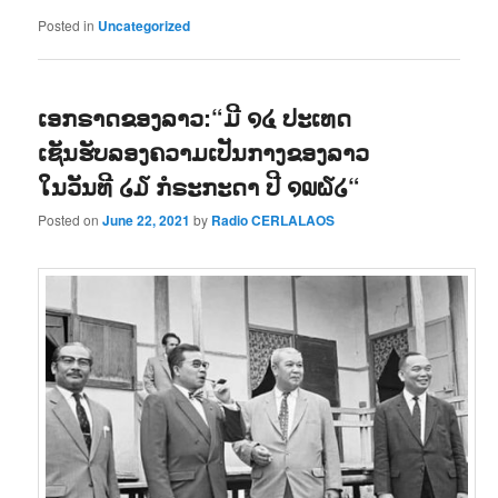
Posted in
Uncategorized
ເອກຣາດຂອງລາວ:“ມີ ໑໔ ປະເທດ
ເຊັນຮັບລອງຄວາມເປັນກາງຂອງລາວ
ໃນວັນທີ ໒໓ ກໍຣະກະດາ ປີ ໑໙໖໒“
Posted on
June 22, 2021
by
Radio CERLALAOS