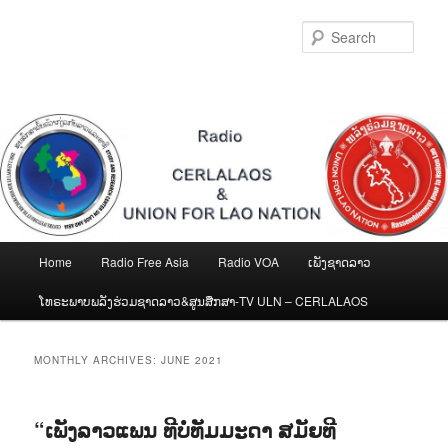
Skip
Skip
to
to
Sear
primary
secondary
content
content
Main
Home
Radio Free Asia
Radio VOA
ເພັງຊາດລາວ
menu
ໂທຣະພາບພລັງຮ່ວມຊາດລາວ&ສູນສືກສາ-TV ULN – CERLALAOS
MONTHLY ARCHIVES:
JUNE 2021
“ເພັງລາວແພນ ທີບໍ່ທັມມະດາ ສມັຍທີ