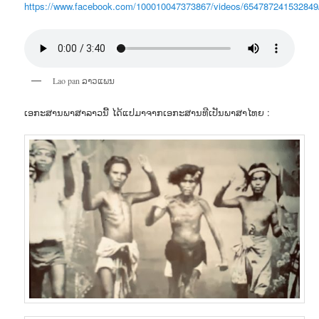
https://www.facebook.com/100010047373867/videos/654787241532849
Lao pan ລາວແພນ
ເອກະສານພາສາລາວນີ້ ໄດ້ແປມາຈາກເອກະສານທີເປັນພາສາໄທຍ :