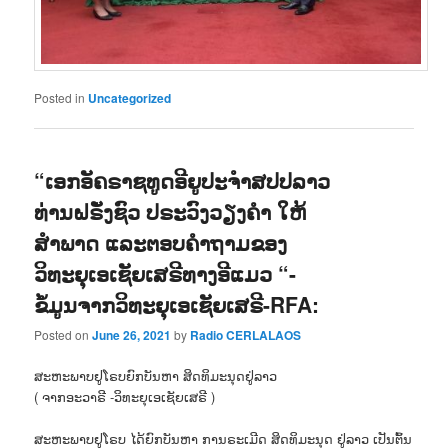
Posted in
Uncategorized
“ເອກອັຄຣາຊທູດອີຍູປະຈຳສປປລາວ
ທ່ານຝຣັ່ງຊົວ ປຣະວົງວຽງຄຳ ໃຫ້
ສຳພາດ ແລະຕອບຄຳຖາມຂອງ
ວິທະຍຸເອເຊັຍເສຣີທາງອີແມວ “-
ຂໍ້ມູນຈາກວິທະຍຸເອເຊັຍເສຣີ-RFA:
Posted on
June 26, 2021
by
Radio CERLALAOS
ສະຫະພາບຢູໂຣບຍົກບັນຫາ ສິດທິມະນຸດຢູ່ລາວ
( ຈາກອະວາຣີ -ວິທະຍຸເອເຊັຍເສຣີ )
ສະຫະພາບຢູໂຣບ ໄດ້ຍົກບັນຫາ ການຣະເມີດ ສິດທິມະນຸດ ຢູ່ລາວ ເປັນຕົ້ນ