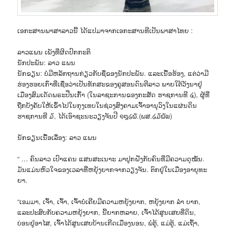
ເອກະສານພາສາລາວນີ້ ໄດ້ແປມາຈາກເອກະສານທີເປັນພາສາໄທຍ :
ລາວແພນ ເພັງທີ່ຜິດປົກກະຕິ
ນັກປະພັນ: ລາວ ແພນ
ນັກຂຽນ: ບໍ່ມີຫລັກຖານກ່ຽວກັບຊື່ຂອງນັກປະພັນ. ແລະເນື້ອຮ້ອງ, ແຕ່ວ່າມີ
ຮ່ອງຮອຍເກົ່າທີ່ເຊື່ອວ່າເປັນທັກສະຂອງຄູສອນດົນຕີລາວ ພາຍໃຕ້ວັງນາຢູ່
ເມືອງສົມເດັດພຣະປີ່ນເກົ້າ (ໃນລາຊະການຂອງກະສັດ ຮາຊການທີ ໔), ຜູ້ທີ່
ຖືກບັງຄັບໃຫ້ເຂົ້າໄປໃນກຸງເທບໃນຊ່ວງສົງຄາມເຈົ້າອານຸວົງໃນແຜ່ນດິນ
ຮາຊການທີ ໓, ໄດ້ເອົາຊະນະວຽງຈັນປີ ໑໘໒໖.(ພສ.໒໓໖໙)
ນັກຂຽນເນື້ອເລື່ອງ: ລາວ ແພນ
“ … ຄົນລາວ ເປົາແຄນ ແສນສະເນາະ ມາປູກຝັງກັບຄົນທີ່ມີຄວາມດຸໝັ່ນ.
ມັນແມ່ນຫົວໃຈຂອງເວລາທີ່ຫຍຸ້ງຍາກຈາກວຽງຈັນ. ຕົກຢູ່ໃນເມືອງອາຍຸທະ
ຍາ.
“ເອມມາ, ເຈົ້າ, ເຈົ້າ, ເຈົ້າບໍ່ເຄີຍມີຄວາມຫຍຸ້ງຍາກ, ຫຍຸ້ງຍາກ ລຳ ບາກ,
ແລະປະສົບກັບຄວາມຫຍຸ້ງຍາກ, ນີ້ຍາກຫລາຍ, ເຈົ້າໄດ້ສູນເສຍທີ່ດິນ,
ບ່ອນຢູ່ອາໄສ, ເຈົ້າໄດ້ສູນເສຍບ້ານເກີດເມືອງນອນ, ພໍ່ຕູ້, ແມ່ຕູ້, ແມ່ເຖົ້າ,