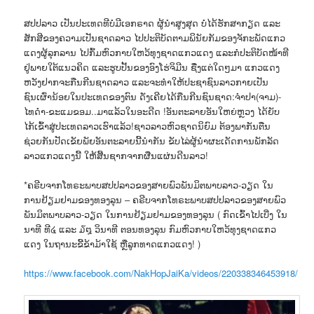
ສປປລາວ ເປັນປະເທດທີບໍ່ມີເອກຣາດ ຜູ້ນຳສູງສຸດ ບໍ່ໄດ້ຮັກສາກຽດ ແລະ
ສັກສີຂອງຄວາມເປັນຊາດລາວ ໄປປະຕິບັດຕາມພິນັຍກັມຂອງຈັກະພັດແກວ
ແດງຜູ້ລຸກລານ ໄປກົ້ມຫົວກາບໃຫວ້ທຸງຊາດແກວແດງ ແລະກໍປະຕິບັດໜ້າທີ
ຢູ່ພາຍໃຕ້ແນວຄິດ ແລະຮູບປັ້ນຂອງອົງໂຮ່ຈິມີນ ຊື່ງແຕ່ໃດໆມາ ແກວແດງ
ຫວັງຢາກຈະກືນກີນຊາດລາວ ແລະຈະທຳໃຫ້ປະຊາຊົນລາວກາຍເປັນ
ຊົນເຜົ່ານ້ອຍໃນປະເທດຂອງຕົນ ດັ່ງເຄີຍໄດ້ກືນກີນຊົນຊາດ:ຈຳປາ(ຈາມ)-
ໄທດຳ-ຂະແມຂອມ..ມາແລ້ວໃນອະດີດ !ອັນຕະລາຍອັນໃຫຍ່ຫຼວງ ໄດ້ຍັບ
ໄກ້ເຂົ້າສູ່ປະເທດລາວເຮົາແລ້ວ!ຊາວລາວຫົວຊາດນິຍົມ ຕ້ອງພາກັນຕືນ
ຊ່ວຍກັນປັດເຂັຍພັຍອັນຕະລາຍນີ້ນຳກັນ ຂັບໄລ່ຜູ້ນຳຜະເດັດການພັກລັດ
ລາວແກວແດງນີ້ ໃຫ້ສີ້ນຊາກຈາກຜືນແຜ່ນດີນລາວ!
*ຄຣີບຈາກໂທຣະພາບສປປລາວຂອງສາຍພົວພັນມິຕພາບລາວ-ວຽດ ໃນ
ການຢ້ຽມຢາມຂອງທອງລຸນ – ຄຣີບຈາກໂທຣະພາບສປປລາວຂອງສາຍພົວ
ພັນມິຕພາບລາວ-ວຽດ ໃນການຢ້ຽມຢາມຂອງທອງລຸນ ( ກົດເຂົ້າໄປເບີ່ງ ໃນ
ນາທີ ທີ໔ ແລະ ໓໘ ວິນາທີ ຕອນທອງລຸນ ກົມຫົວກາບໃຫວ້ທຸງຊາດແກວ
ແດງ ໃນຖານະຂີ້ຂ້າມ້າໃຊ້ ຫຼືລູກທາດແກວແດງ! )
https://www.facebook.com/NakHopJaiKa/videos/220338346453918/