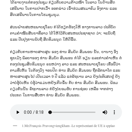
ໄດ້ຣາຍງານຕໍ່ກອງປະຊຸມ ກ່ຽວກັບຄວາມກ້າວໜ້າ ໃນລາວ ໃນດ້ານສິດ
ເສຣີພາບ ໃນການປາກເວົ້າ ອອກຂ່າວ ເຂົ້າຮ່ວມສະມາຄົມ ອົງການ ແລະ
ສິດເສຣີພາບໃນການໂຮມຊຸມນຸມ.
ສ່ວນຝ່າຍສະຫະພາບຢູໂຣບ ກໍໄດ້ຮຽກຮ້ອງໃຫ້ ທາງການລາວ ປະຕິບັດ
ຕາມຄຳໝັ້ນສັນຍາທີ່ລາວ ໄດ້ໃຫ້ໄວ້ກັບສະຫະປະຊາຊາດ ວ່າ; ຈະນັບຖື
ແລະ ປັບປຸງການນັບຖື ສິດທິມະນຸດ ໃຫ້ດີຂຶ້ນ.
ກ່ຽວກັບການຫາຍສາບສູນ ຂອງ ທ່ານ ສົມບັດ ສົມພອນ ນັ້ນ, ຍານາງ ອຶງ
ຊຸຍເມັງ ພັລຍາຂອງ ທ່ານ ສົມບັດ ສົມພອນ ກໍໄດ້ ຂຽນ ແລະກ່າວຄຳເຫັນ ຕໍ່
ກອງປະຊຸມສິດທິມະນຸດ ຣະຫວ່າງ ລາວ ແລະ ສະຫະພາບຢູໂຣບ ເທື່ອນີ້ວ່າ
ຕາມທີ່ເຫັນ ໃນກ້ອງວົງ ຈອນປິດ ທ່ານ ສົມບັດ ສົມພອນ ຖືກລັກພາໂຕ ແລະ
ຫາຍສາບສູນໄປ ເປັນເວລາ 9 ປີ ແລ້ວ ແຕ່ຣັຖບານ ລາວ ຍັງປະຕິເສດຢູ່ ຍັງ
ວ່າບໍ່ຮູ້ບໍ່ເຫັນ ບໍ່ຮູ້ວ່າແມ່ນຫຍັງເກີດຂຶ້ນ ກັບ ທ່ານ ສົມບັດ ສົມພອນ. ພ້ອມ
ດຽວກັນນັ້ນ ຣັຖບານລາວ ກໍຍັງບໍ່ຍອມຮັບ ການຊ່ອຍ ເຫລືອ ຈາກຕ່າງ
ປະເທດ ໃນການສືບຫາ ທ່ານ ສົມບັດ ສົມພອນ.
1.Mr.François Pravongviengkham -Le représentant de UE à spplao