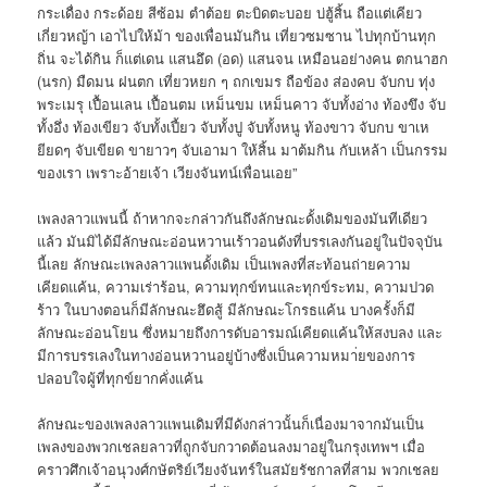
กระเดื่อง กระด้อย สีซ้อม ตำต้อย ตะบิดตะบอย บ่ฮู้สิ้น ถือแต่เคียว
เกี่ยวหญ้า เอาไปให้ม้า ของเพื่อนมันกิน เที่ยวซมซาน ไปทุกบ้านทุก
ถิ่น จะได้กิน ก็แต่เดน แสนอึด (อด) แสนจน เหมือนอย่างคน ตกนาฮก
(นรก) มืดมน ฝนตก เที่ยวหยก ๆ ถกเขมร ถือข้อง ส่องคบ จับกบ ทุ่ง
พระเมรุ เปื้อนเลน เปื้อนตม เหม็นขม เหม็นคาว จับทั้งอ่าง ท้องขึง จับ
ทั้งอึ่ง ท้องเขียว จับทั้งเปี้ยว จับทั้งปู จับทั้งหนู ท้องขาว จับกบ ขาเห
ยียดๆ จับเขียด ขายาวๆ จับเอามา ให้สิ้น มาต้มกิน กับเหล้า เป็นกรรม
ของเรา เพราะอ้ายเจ้า เวียงจันทน์เพื่อนเอย”
เพลงลาวแพนนี้ ถ้าหากจะกล่าวกันถึงลักษณะดั้งเดิมของมันทีเดียว
แล้ว มันมิได้มีลักษณะอ่อนหวานเร้าวอนดังที่บรรเลงกันอยู่ในปัจจุบัน
นี้เลย ลักษณะเพลงลาวแพนดั้งเดิม เป็นเพลงที่สะท้อนถ่ายความ
เคียดแค้น, ความเร่าร้อน, ความทุกข์ทนและทุกข์ระทม, ความปวด
ร้าว ในบางตอนก็มีลักษณะฮึดสู้ มีลักษณะโกรธแค้น บางครั้งก็มี
ลักษณะอ่อนโยน ซึ่งหมายถึงการดับอารมณ์เคียดแค้นให้สงบลง และ
มีการบรรเลงในทางอ่อนหวานอยู่บ้างซึ่งเป็นความหมา่ยของการ
ปลอบใจผู้ที่ทุกข์ยากคั่งแค้น
ลักษณะของเพลงลาวแพนเดิมที่มีดังกล่าวนั้นก็เนื่องมาจากมันเป็น
เพลงของพวกเชลยลาวที่ถูกจับกวาดต้อนลงมาอยู่ในกรุงเทพฯ เมื่อ
คราวศึกเจ้าอนุวงศ์กษัตริย์เวียงจันทร์ในสมัยรัชกาลที่สาม พวกเชลย