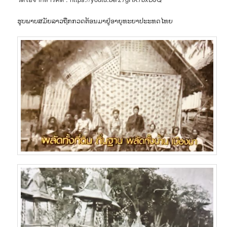
ຮູບພາບສມັຍລາວຖືກກວດຕ້ອນມາຢູ່ອາຍຸທະຍາປະະທດໄທຍ