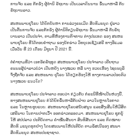
ການຈັບ ແລະ ກັກຂັງ ຜູ້ຕຳນິ ຣັຖບານ ເປັນເວລາດົນນານ ຂຶ້ນມາຫາລື ກັບ
ຣັຖບານລາວ.
ສະຫະພາບຢູໂຣບ ໄດ້ຍົກບັນຫາ ການລ່ວງຣະເມີດ ສິດທິມະນຸດ ຢູ່ລາວ
ເປັນຕົ້ນການຈັບ ແລະກັກຂັງ ຜູ້ຕຳນິຕິຕຽນຣັຖບານ ຂຶ້ນມາຫາລື ກັບຣັຖ
ບານລາວ ເປັນປະຈຳ, ຕາມທີ່ຫ້ອງການກິຈການ ຕ່າງປະເທດ ຂອງ ສະຫະ
ພາບຢູໂຣບ ທີ່ໄດ້ຕອບຄຳຖາມ ຂອງນັກຂ່າວ ວິທຍຸເອເຊັຽເສຣີ ທາງອີແມລ
ເມື່ອວັນ ທີ່ 23 ເດືອນ ມິຖຸນາ ປີ 2021 ນີ້.
ຕໍ່ຄຳຖາມທີ່ວ່າ ເອກອັຄຣັຖທູດ ສະຫະພາບຢູໂຣບ ປະຈຳລາວ ເຄີຍຖາມ
ຄະນະຜູ້ນຳລາວບໍ່ວ່າ ເປັນຫຍັງ ນາງໝວຍ ຫລື ນາງ ຮວຍເຮືອງ ໄຊຍະບຸລີ
ຈຶ່ງຖືກຈັບ ແລະ ສະຫະພາບ ຢູໂຣບ ໄດ້ຮຽກຮ້ອງໃຫ້ ທາງການລາວປ່ອຍຕົວ
ນາງໝວຍ ແນວໃດ?
ສະຫະພາບຢຸໂຣບ ປະຈຳລາວ ຕອບວ່າ ກ່ຽວກັບ ກໍຣະນີທີ່ໜ້າເປັນຫ່ວງນີ້,
ທາງສະຫະພາບຢູໂຣບ ກໍໄດ້ຍົກຂຶ້ນຫາລືກັບຝ່າຍ ລາວໃນຫຼາຍໂອກາດ
ແລະ ໃນຫຼາຍຮູບແບບ. ສະຫະພາບຢູໂຣບສນັບສນູນ ແລະສົ່ງເສີມໃຫ້ມີສິດ
ເສຣີພາບ ໃນການປາກເວົ້າ ອອກຂ່າວຕລອດມາ. ສະຫະພາບຢູໂຣບ ຊຸກຍູ້
ໃຫ້ ສປປລາວ ປະຕິບັດຕາມ ຄຳໝັ້ນສັນຍາ ສົນທິສັນຍາ ແລະ ກົດໝາຍ
ສິດທິ ມະນຸດທຸກຢ່າງ ໂດຍສະເພາະໃຫ້ປະຕິບັດ ຕາມຂໍ້ສເນີຂອງ ສະພາ
ສິດທິມະນຸດ ສະຫະປະຊາຊາດ.