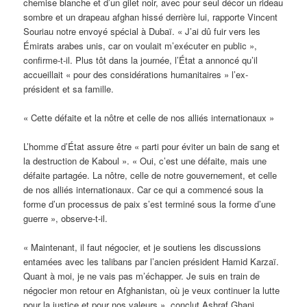
chemise blanche et d’un gilet noir, avec pour seul décor un rideau
sombre et un drapeau afghan hissé derrière lui, rapporte Vincent
Souriau notre envoyé spécial à Dubaï. « J’ai dû fuir vers les
Émirats arabes unis, car on voulait m’exécuter en public »,
confirme-t-il. Plus tôt dans la journée, l’État a annoncé qu’il
accueillait « pour des considérations humanitaires » l’ex-
président et sa famille.
« Cette défaite et la nôtre et celle de nos alliés internationaux »
L’homme d’État assure être « parti pour éviter un bain de sang et
la destruction de Kaboul ». « Oui, c’est une défaite, mais une
défaite partagée. La nôtre, celle de notre gouvernement, et celle
de nos alliés internationaux. Car ce qui a commencé sous la
forme d’un processus de paix s’est terminé sous la forme d’une
guerre », observe-t-il.
« Maintenant, il faut négocier, et je soutiens les discussions
entamées avec les talibans par l’ancien président Hamid Karzaï.
Quant à moi, je ne vais pas m’échapper. Je suis en train de
négocier mon retour en Afghanistan, où je veux continuer la lutte
pour la justice et pour nos valeurs », conclut Ashraf Ghani.