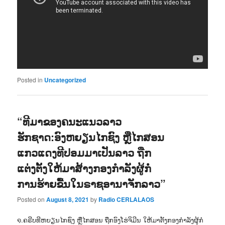
Posted in
Uncategorized
“ທີມາຂອງຄນະແນວລາວ
ຮັກຊາດ:ອົງຫຍຽນໄກຊົງ ຫຼືໄກສອນ
ແກວແດງທີປອມມາເປັນລາວ ຖືກ
ແຕ່ງຕັ້ງໃຫ້ມາສ້າງກອງກຳລັງຜູ້ກໍ່
ການຮ້າຍຂື້ນໃນຣາຊອານາຈັກລາວ”
Posted on
August 8, 2021
by
Radio CERLALAOS
໑.ຄຣີບທີຫຍຽນໄກຊົງ ຫຼືໄກສອນ ຖືກອົງໂຮ່ຈິມີນ ໃຫ້ມາຕັ້ງກອງກຳລັງຜູ້ກໍ່