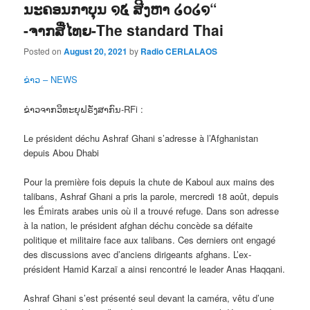
ນະຄອນກາບຸນ ໑໕ ສີງຫາ ໒໐໒໑“
-ຈາກສື່ໄທຍ-The standard Thai
Posted on
August 20, 2021
by
Radio CERLALAOS
ຂ່າວ – NEWS
ຂ່າວຈາກວິທະຍຸຝຣັ່ງສາກົນ-RFi :
Le président déchu Ashraf Ghani s’adresse à l’Afghanistan
depuis Abou Dhabi
Pour la première fois depuis la chute de Kaboul aux mains des
talibans, Ashraf Ghani a pris la parole, mercredi 18 août, depuis
les Émirats arabes unis où il a trouvé refuge. Dans son adresse
à la nation, le président afghan déchu concède sa défaite
politique et militaire face aux talibans. Ces derniers ont engagé
des discussions avec d’anciens dirigeants afghans. L’ex-
président Hamid Karzaï a ainsi rencontré le leader Anas Haqqani.
Ashraf Ghani s’est présenté seul devant la caméra, vêtu d’une