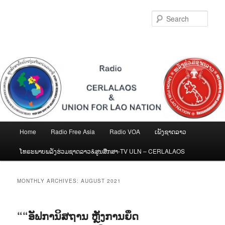
Skip
Skip
to
to
Sear
primary
secondary
content
content
Main
Home
Radio Free Asia
Radio VOA
ເພັງຊາດລາວ
menu
ໂທຣະພາບພລັງຮ່ວມຊາດລາວ&ສູນສືກສາ-TV ULN – CERLALAOS
MONTHLY ARCHIVES:
AUGUST 2021
““ອັຟການິສຖານ ຫຼັງການຍຶດ