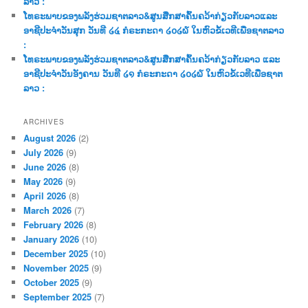
ລາວ :
ໂທຣະພາບຂອງພລັງຮ່ວມຊາຕລາວ&ສູນສືກສາຄົ້ນຄວ້າກ່ຽວກັບລາວແລະ
ອາຊີປະຈຳວັນສຸກ ວັນທີ ໒໔ ກໍຣະກະດາ ໒໐໒໖ ໃນຫົວຂໍ້ເວທີເພື່ອຊາຕລາວ
:
ໂທຣະພາບຂອງພລັງຮ່ວມຊາຕລາວ&ສູນສືກສາຄົ້ນຄວ້າກ່ຽວກັບລາວ ແລະ
ອາຊີປະຈຳວັນອັງຄານ ວັນທີ ໒໑ ກໍຣະກະດາ ໒໐໒໖ ໃນຫົວຂໍ້ເວທີເພື່ອຊາຕ
ລາວ :
ARCHIVES
August 2026
(2)
July 2026
(9)
June 2026
(8)
May 2026
(9)
April 2026
(8)
March 2026
(7)
February 2026
(8)
January 2026
(10)
December 2025
(10)
November 2025
(9)
October 2025
(9)
September 2025
(7)