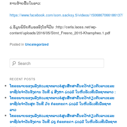
ການຮ້າຍຂື້ນໃນລາວ:
https://www.facebook.com/som.sacksy.5/videos/1506867066186137/
໒.ຂໍ້ມູນພິນັຍກັມຂອອົງໂຮຈິມີນ :http://cerla.laoss.net/wp-
content/uploads/2016/05/Stmt_Fresno_2015-Khampheo.1.pdf
Posted in
Uncategorized
S
e
a
r
RECENT POSTS
c
ໂທຣະພາບຂອງພລັງຮ່ວມຊາຕລາວ&ສູນສືກສາຄົ້ນຄວ້າກ່ຽວກັບລາວແລະ
h
ອາຊີປະຈຳວັນອັງຄານ ວັນທີ ໔ ສີງຫາ ໒໐໒໖ ໃນຫົວຂໍ້ເວທີເພື່ອຊາຕລາວ :
ໂທຣະພາບຂອງພລັງຮ່ວມຊາຕລາວ&ສູນສືກສາຄົ້ນຄວ້າກ່ຽວກັບລາວແລະ
ອາຊີປະຈຳວັນສຸກ ວັນທີ ໓໑ ກໍຣະກະດາ ໒໐໒໖ ໃນຫົວຂໍ້ເວທີເພື່ອຊາຕ
ລາວ
ໂທຣະພາບຂອງພລັງຮ່ວມຊາຕລາວ&ສູນສືກສາຄົ້ນຄວ້າກ່ຽວກັບລາວແລະ
ອາຊີປະຈຳວັນອັງຄານ ວັນທີ ໒໘ ກໍຣະກະດາ ໒໐໒໖ ໃນຫົວຂໍ້ເວທີເພື່ອຊາຕ