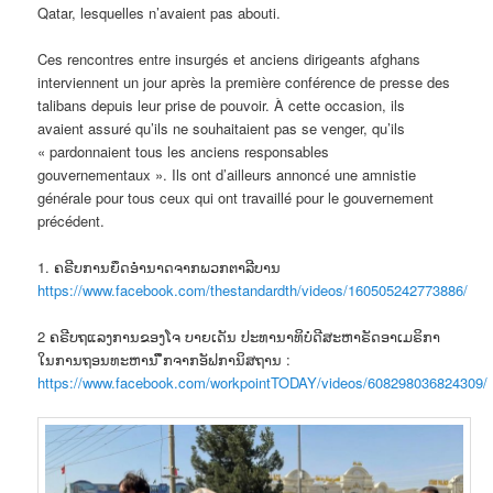
Qatar, lesquelles n’avaient pas abouti.
Ces rencontres entre insurgés et anciens dirigeants afghans
interviennent un jour après la première conférence de presse des
talibans depuis leur prise de pouvoir. À cette occasion, ils
avaient assuré qu’ils ne souhaitaient pas se venger, qu’ils
« pardonnaient tous les anciens responsables
gouvernementaux ». Ils ont d’ailleurs annoncé une amnistie
générale pour tous ceux qui ont travaillé pour le gouvernement
précédent.
1. ຄຣີບການຍຶດອຳນາດຈາກພວກຕາລີບານ
https://www.facebook.com/thestandardth/videos/160505242773886/
2 ຄຣີບຖແລງການຂອງໂຈ ບາຍເດັນ ປະທານາທິບໍດີສະຫາຣັດອາເມຣິກາ
ໃນການຖອນທະຫານ ຶຶກຈາກອັຟການິສຖານ :
https://www.facebook.com/workpointTODAY/videos/608298036824309/