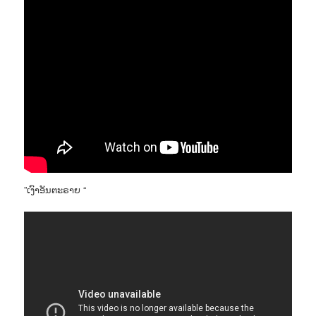
”ເງົາອັນຕະຣາຍ “