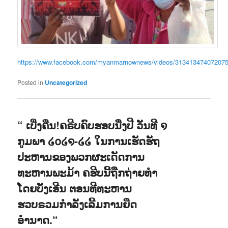
https://www.facebook.com/myanmarnownews/videos/313413474072075
Posted in
Uncategorized
“ ເບີ່ງຄືນ!ຄຣີບຄົບຮອບນື່ງປີ ວັນທີ ໑
ກູມພາ ໒໐໒໑-໒໒ ໃນການເຮັດຮັຖ
ປະຫານຂອງພວກຜະເດັດການ
ທະຫານພະມ້າ ຄຮີບນີ້ຖືກຖ່າຍທຳ
ໂດຍບັງເອີນ ຕອນທີທະຫານ
ຮວບຣວມກຳລັງເລີ້ມການຍືດ
ອຳນາດ.“