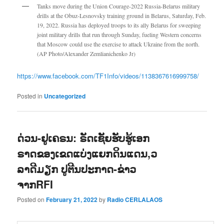
Tanks move during the Union Courage-2022 Russia-Belarus military
drills at the Obuz-Lesnovsky training ground in Belarus, Saturday, Feb.
19, 2022. Russia has deployed troops to its ally Belarus for sweeping
joint military drills that run through Sunday, fueling Western concerns
that Moscow could use the exercise to attack Ukraine from the north.
(AP Photo/Alexander Zemlianichenko Jr)
https://www.facebook.com/TF1Info/videos/1138367616999758/
Posted in
Uncategorized
ດ່ວນ-ຢູ​ເຄຣນ: ຣັດເຊັຍຮັບ​ຮູ້​ເອກ
ຣາດ​ຂອງ​ເຂດ​ແບ່ງ​ແຍກ​ດິນ​ແດນ,ວ
ລາດີມຽກ ປູຕີນປະກາດ-ຂ່າວ
ຈາກRFI
Posted on
February 21, 2022
by
Radio CERLALAOS