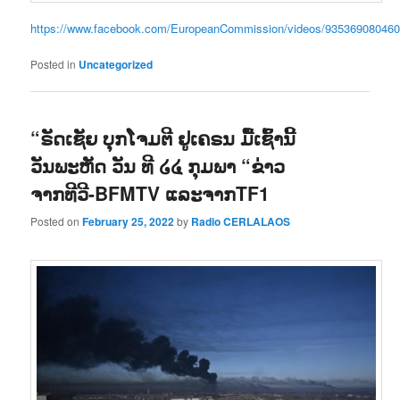
https://www.facebook.com/EuropeanCommission/videos/935369080460
Posted in
Uncategorized
“ຣັດເຊັຍ ບຸກໂຈມຕີ ຢູເຄຣນ ມື້ເຊົ້ານີ້
ວັນພະຫັດ ວັນ ທີ ໒໔ ກຸມພາ “ຂ່າວ
ຈາກທີວີ-BFMTV ແລະຈາກTF1
Posted on
February 25, 2022
by
Radio CERLALAOS