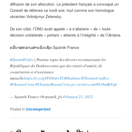
diffusion de son allocution. Le président français a convoqué un
Conseil de défense ce lundi soir, tout comme son homologue
ukrainien Volodymyr Zelensky.
De son côté, l’ONU avait appelé « à s’abstenir » de « toute
décision unilatérale » portant « atteinte à l’intégrité » de l’Ukraine.
ຄຣີບຈສກຂ່າວສານຣັດເຊັຍ-Sputnik France
#SputnikVidéo
| Poutine signe des décrets reconnaissant les
Républiques du Donbass ainsi que des traités d'amitié, de
coopération et d'assistance
mutuelle
https://t.co/g8FG9t4wTC
#Donbass
#UkraineConflict
#UkraineCrisis
#UkraineRussiaCrisis
pic.twitter.com/9038mBjVqb
— Sputnik France (@sputnik_fr)
February 21, 2022
Posted in
Uncategorized