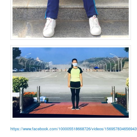
https://www.facebook.com/100005518668726/videos/156957834656943