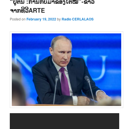
“ປູຕີນ :ການກັບມາຂອງໂຕໝີ”-ຂ່າວ
ຈາກທີວີARTE
Posted on
February 19, 2022
by
Radio CERLALAOS