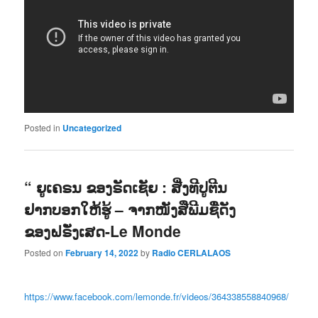
Posted in
Uncategorized
“ ຍູເຄຣນ ຂອງຣັດເຊັຍ : ສີ່ງທີປູຕີນ
ຢາກບອກໃຫ້ຮູ້ – ຈາກໜັງສືພີມຊື່ດັງ
ຂອງຝຣັ່ງເສດ-Le Monde
Posted on
February 14, 2022
by
Radio CERLALAOS
https://www.facebook.com/lemonde.fr/videos/364338558840968/