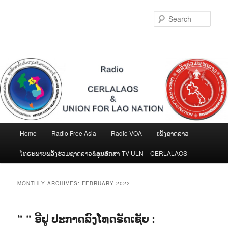
Skip
Skip
to
to
Sear
primary
secondary
content
content
Main
Home
Radio Free Asia
Radio VOA
ເພັງຊາດລາວ
menu
ໂທຣະພາບພລັງຮ່ວມຊາດລາວ&ສູນສືກສາ-TV ULN – CERLALAOS
MONTHLY ARCHIVES:
FEBRUARY 2022
“ “ ອີຢູ ປະກາດລົງໂທດຣັດເຊັຍ :