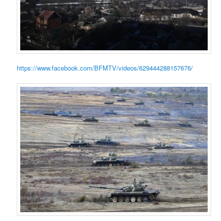
https://www.facebook.com/BFMTV/videos/629444288157676/