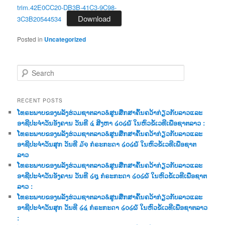
trim.42E0CC20-DB3B-41C3-9C98-
Download
3C3B20544534
Posted in
Uncategorized
S
e
a
r
RECENT POSTS
c
ໂທຣະພາບຂອງພລັງຮ່ວມຊາຕລາວ&ສູນສືກສາຄົ້ນຄວ້າກ່ຽວກັບລາວແລະ
h
ອາຊີປະຈຳວັນອັງຄານ ວັນທີ ໔ ສີງຫາ ໒໐໒໖ ໃນຫົວຂໍ້ເວທີເພື່ອຊາຕລາວ :
ໂທຣະພາບຂອງພລັງຮ່ວມຊາຕລາວ&ສູນສືກສາຄົ້ນຄວ້າກ່ຽວກັບລາວແລະ
ອາຊີປະຈຳວັນສຸກ ວັນທີ ໓໑ ກໍຣະກະດາ ໒໐໒໖ ໃນຫົວຂໍ້ເວທີເພື່ອຊາຕ
ລາວ
ໂທຣະພາບຂອງພລັງຮ່ວມຊາຕລາວ&ສູນສືກສາຄົ້ນຄວ້າກ່ຽວກັບລາວແລະ
ອາຊີປະຈຳວັນອັງຄານ ວັນທີ ໒໘ ກໍຣະກະດາ ໒໐໒໖ ໃນຫົວຂໍ້ເວທີເພື່ອຊາຕ
ລາວ :
ໂທຣະພາບຂອງພລັງຮ່ວມຊາຕລາວ&ສູນສືກສາຄົ້ນຄວ້າກ່ຽວກັບລາວແລະ
ອາຊີປະຈຳວັນສຸກ ວັນທີ ໒໔ ກໍຣະກະດາ ໒໐໒໖ ໃນຫົວຂໍ້ເວທີເພື່ອຊາຕລາວ
: