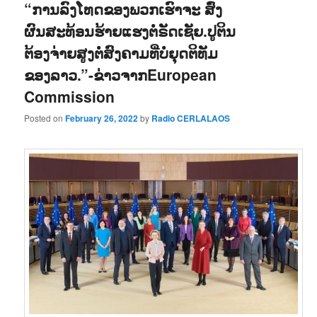
“ການລົງໂທດຂອງພວກເຮົາຈະ ສົ່ງ
ຜົນສະທ້ອນຮ້າຍແຮງຕໍ່ຣັດເຊັຍ.ປູຕິນ
ຕ້ອງຈ່າຍສູງຕໍ່ສົງຄາມທີ່ບໍ່ຍຸດຕິທັມ
ຂອງລາວ.”-ຂ່າວຈາກEuropean
Commission
Posted on
February 26, 2022
by
Radio CERLALAOS