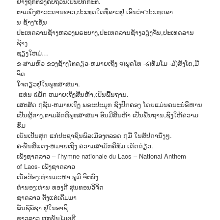
ຢ່າງຖືກຕ້ອງຄົບຖ້ວນເປັນປົກກະຕິ.
ຕາມພົງສາວະດານລາວ,ປະເທດໃດທີ່ລາວຢູ່ ເອີ້ນວ່າ“ປະເທດລາ
ນ ຊ້າງ“ເຊັ່ນ
ປະເທດລານຊ້າງຫລວງພຣະບາງ,ປະເທດລານຊ້າງວຽງຈັນ,ປະເທດລານ
ຊ້າງ
ຊຽງໃຫມ່…
ຂ-ສາມຫົວ ຂອງຊ້າງໂຕດຽວ-ຫມາຍເຖິງ ໑)ພຸດໂທ -໒)ທັມໂມ -໓)ສັງໂຄ,ມີ
ຈິດ
ໃຈດຽວຢູ່ໃນພຸທສາສນາ.
-ແທ່ນ ໕ພັກ-ຫມາຍເຖິງສີນຫ້າ,ເປັນພື້ນຖານ.
ເສຕສັດ ໗ຊັ້ນ-ຫມາຍເຖິງ ພຣະປະມຸກ ຊົງປົກຄອງ ໂດຍແມ່ນຄນະບໍຣິຫານ
ເປັນຜູ້ຕາງ,ຕາມລັດທິພຸທສາສນາ ອົນມີສີນຫ້າ ເປັນພື້ນຖານ,ຊົງໃຫ້ຄວາມ
ຮົ່ມ
ເຍັນເປັນສຸກ ແກ່ປະຊາຊົນພົລເມືອງຕລອດ ໗ມື້ ໃນສັປດານື່ງໆ.
ຄ-ພື້ນສີແດງ-ຫມາຍເຖີງ ຄວາມສາມັກຄີທັມ ເດັດດ່ຽວ.
ເພັງຊາດລາວ – l’hymne nationale du Laos – National Anthem
of Laos- ເພັງຊາດລາວ
ເນື້ອຮ້ອງ:ທ່ານມະຫາ ພູມີ ຈິຕພົງ
ທຳນອງ:ທ່ານ ທອງດີ ສຸນທອນວິຈິດ
ຊາດລາວ ຕັ້ງແຕ່ເດີມມາ
ຂຶ້ນຊື່ລືຊາ ຢູ່ໃນອາຊີ
ຊາວລາວ ຜຸກພັນໄມຕຣີ