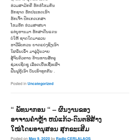
ຮ່ວມສາມັກຄີ ຮັກຮໍ່ໂຮມກັນ
ຮັກຊາດ ຮັກປະເທດເຮົາ
ຮັກເຈົ້າ ປົກເກດເກສາ
ໂຮມຮັກ ຮ່ວມສາສນາ
ແຕ່ບູຮານມາ ຮັກສາດີນແດນ
ບໍ່ໃຫ້ ຊາດໃດມາລວນ
ຮາວີລົບກວນ ຍາດແຍ່ງຊິງເອົາ
ໃຜຂືນເຂົ້າ ມາລູ່ວຸ້ນວາຍ
ສູ້ຈົນຕົວຕາຍ ຕ້ານທານສັຕຣູ
ຊ່ວຍເຊີດຊູ ເລືອດເນື້ອເຊື້ອເຜົ່າ
ຟື້ນຟູກູ້ເອົາ ບັນເທົາທຸກກັນ .
Posted in
Uncategorized
“ ພັທນາກອນ “ – ຜົນງານຂອງ
ອາຈານຄຳຫຼ້າ ຫນໍ່ແກ້ວ-ດົນຕຮີສ້າງ
ໃໝ່ໂດຍອານຸສອນ ສຸກຂະເສີມ
Posted on
May 9, 2020
by
Radio CERLALAOS