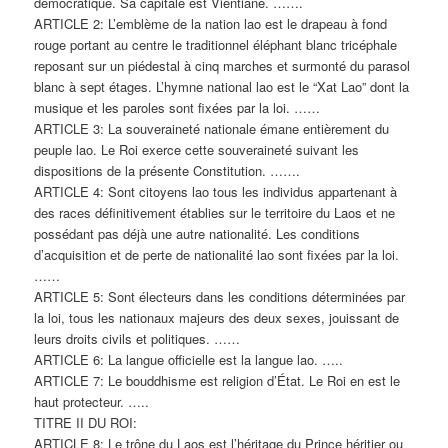
démocratique. Sa capitale est Vientiane. …….
ARTICLE 2: L’emblème de la nation lao est le drapeau à fond
rouge portant au centre le traditionnel éléphant blanc tricéphale
reposant sur un piédestal à cinq marches et surmonté du parasol
blanc à sept étages. L’hymne national lao est le “Xat Lao” dont la
musique et les paroles sont fixées par la loi. ……
ARTICLE 3: La souveraineté nationale émane entièrement du
peuple lao. Le Roi exerce cette souveraineté suivant les
dispositions de la présente Constitution. …….
ARTICLE 4: Sont citoyens lao tous les individus appartenant à
des races définitivement établies sur le territoire du Laos et ne
possédant pas déjà une autre nationalité. Les conditions
d’acquisition et de perte de nationalité lao sont fixées par la loi.
……
ARTICLE 5: Sont électeurs dans les conditions déterminées par
la loi, tous les nationaux majeurs des deux sexes, jouissant de
leurs droits civils et politiques. ……
ARTICLE 6: La langue officielle est la langue lao. …..
ARTICLE 7: Le bouddhisme est religion d’État. Le Roi en est le
haut protecteur. …..
TITRE II DU ROI:
ARTICLE 8: Le trône du Laos est l’héritage du Prince héritier ou