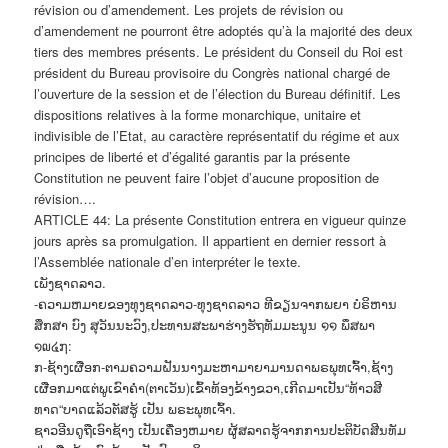
révision ou d’amendement. Les projets de révision ou
d’amendement ne pourront être adoptés qu’à la majorité des deux
tiers des membres présents. Le président du Conseil du Roi est
président du Bureau provisoire du Congrès national chargé de
l’ouverture de la session et de l’élection du Bureau définitif. Les
dispositions relatives à la forme monarchique, unitaire et
indivisible de l’Etat, au caractère représentatif du régime et aux
principes de liberté et d’égalité garantis par la présente
Constitution ne peuvent faire l’objet d’aucune proposition de
révision….
ARTICLE 44: La présente Constitution entrera en vigueur quinze
jours après sa promulgation. Il appartient en dernier ressort à
l’Assemblée nationale d’en interpréter le texte.
ເພັງຊາດລາວ.
-ຄວາມຫມາຍຂອງທຸງຊາດລາວ-ທຸງຊາດລາວ ທີຂຽນຈາກພຍາ ບໍຣິຫານ
ສຶກສາ ບົງ ສຸວັນນະວົງ,ປະທານສະພາຮ່າງຮັຖທັມມະນູນ ໑໑ ພຶສພາ
໑໙໔໗:
ກ-ຊ້າງເຜືອກ-ຕາມຄວາມຝັນນາງມະຫາມາຍາມານດາພຣພຸທເຈົ້າ,ຊ້າງ
ເຜືອກມາແຕ່ພູເຂົາຄຳ(ຕາເວັນ)ເຂົ້າທ້ອງຂ້າງຂວາ,ເກີດມາເປັນ“ທ້າວສີ
ທາດ“ບາດແລ້ວຕັສຮູ້ ເປັນ ພຣະພຸທເຈົ້າ.
ຊາວອີນດູຖືເອົາຊ້າງ ເປັນເຄື່ອງຫມາຍ ຜູ້ສລາດຮູ້ຈາກການປະຕິບັດສີນທັມ