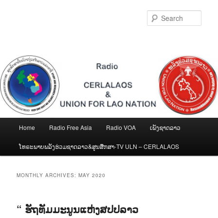
Skip
Skip
to
to
Sear
primary
secondary
content
content
Main
Home
Radio Free Asia
Radio VOA
ເພັງຊາດລາວ
menu
ໂທຣະພາບພລັງຮ່ວມຊາດລາວ&ສູນສືກສາ-TV ULN – CERLALAOS
MONTHLY ARCHIVES:
MAY 2020
“ ຮັຖທັມມະນູນແຫ່ງສປປລາວ