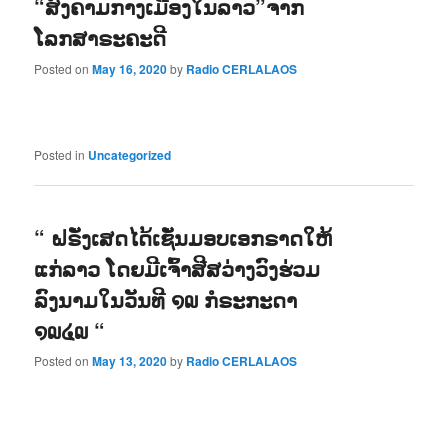
“ສົງຄາມກາງເມືອງໃນລາວ”ຈາກ
ໂລກສາຣະຄະດີ
Posted on
May 16, 2020
by
Radio CERLALAOS
Posted in
Uncategorized
“ ຝຣັ່ງເສດໄດ້ເຊັ່ນມອບເອກຣາດໃຫ້
ແກ່ລາວ ໂດຍມີເຈົ້າສີສວ່າງວົງຮ່ວມ
ລົງນາມໃນວັນທີ ໑໙ ກໍຣະກະດາ
໑໙໔໙ “
Posted on
May 13, 2020
by
Radio CERLALAOS