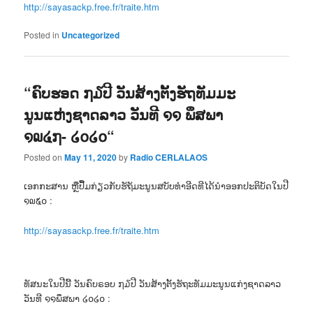
http://sayasackp.free.fr/traite.htm
Posted in
Uncategorized
“ຄົບຮອດ ໗໓ປີ ວັນສ້າງຕັ້ງຮັຖທັມມະ
ນູນແຫ່ງຊາດລາວ ວັນທີ ໑໑ ພຶສພາ
໑໙໔໗- ໒໐໒໐“
Posted on
May 11, 2020
by
Radio CERLALAOS
ເອກກະສານ ຫຼືປື້ມກ່ຽວກັບຮັຖັມະນູນສບັບທຳອີດທີໄດ້ນຳອອກປະຕິບັດໃນປີ
໑໙໕໐ :
http://sayasackp.free.fr/traite.htm
ທັສນະໃນປີນີ້ ວັນຄົບຣອບ ໗໓ປີ ວັນສ້າງຕັ້ງຮັຖະທັມມະນູນແກ່ງຊາດລາວ
ວັນທີ ໑໑ພຶສພາ ໒໐໒໐ :