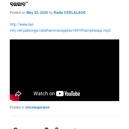
໑໙໙໑“
Posted on
May 20, 2020
by
Radio CERLALAOS
http://www.lao-
info.net/palsongs/ratathammanspplao1991Khampheopp.mp3
Posted in
Uncategorized