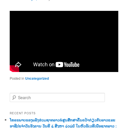
Posted in
Uncategorized
S
e
a
r
RECENT POSTS
c
ໂທຣະພາບຂອງພລັງຮ່ວມຊາຕລາວ&ສູນສືກສາຄົ້ນຄວ້າກ່ຽວກັບລາວແລະ
h
ອາຊີປະຈຳວັນອັງຄານ ວັນທີ ໔ ສີງຫາ ໒໐໒໖ ໃນຫົວຂໍ້ເວທີເພື່ອຊາຕລາວ :