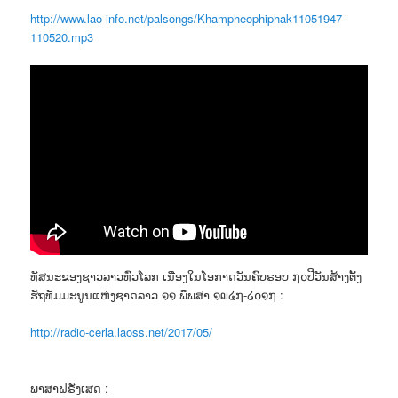
http://www.lao-info.net/palsongs/Khampheophiphak11051947-
110520.mp3
ທັສນະຂອງຊາວລາວທົ່ວໂລກ ເນື່ອງໃນໂອກາດວັນຄົບຣອບ ໗໐ປີວັນສ້າງຕັ້ງ
ຮັຖທັມມະນູນແຫ່ງຊາດລາວ ໑໑ ພຶພສາ ໑໙໔໗-໒໐໑໗ :
http://radio-cerla.laoss.net/2017/05/
ພາສາຝຣັ່ງເສດ :