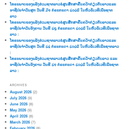
ໂທຣະພາບຂອງພລັງຮ່ວມຊາຕລາວ&ສູນສືກສາຄົ້ນຄວ້າກ່ຽວກັບລາວແລະ
ອາຊີປະຈຳວັນສຸກ ວັນທີ ໓໑ ກໍຣະກະດາ ໒໐໒໖ ໃນຫົວຂໍ້ເວທີເພື່ອຊາຕ
ລາວ
ໂທຣະພາບຂອງພລັງຮ່ວມຊາຕລາວ&ສູນສືກສາຄົ້ນຄວ້າກ່ຽວກັບລາວແລະ
ອາຊີປະຈຳວັນອັງຄານ ວັນທີ ໒໘ ກໍຣະກະດາ ໒໐໒໖ ໃນຫົວຂໍ້ເວທີເພື່ອຊາຕ
ລາວ :
ໂທຣະພາບຂອງພລັງຮ່ວມຊາຕລາວ&ສູນສືກສາຄົ້ນຄວ້າກ່ຽວກັບລາວແລະ
ອາຊີປະຈຳວັນສຸກ ວັນທີ ໒໔ ກໍຣະກະດາ ໒໐໒໖ ໃນຫົວຂໍ້ເວທີເພື່ອຊາຕລາວ
:
ໂທຣະພາບຂອງພລັງຮ່ວມຊາຕລາວ&ສູນສືກສາຄົ້ນຄວ້າກ່ຽວກັບລາວ ແລະ
ອາຊີປະຈຳວັນອັງຄານ ວັນທີ ໒໑ ກໍຣະກະດາ ໒໐໒໖ ໃນຫົວຂໍ້ເວທີເພື່ອຊາຕ
ລາວ :
ARCHIVES
August 2026
(2)
July 2026
(9)
June 2026
(8)
May 2026
(9)
April 2026
(8)
March 2026
(7)
February 2026
(8)