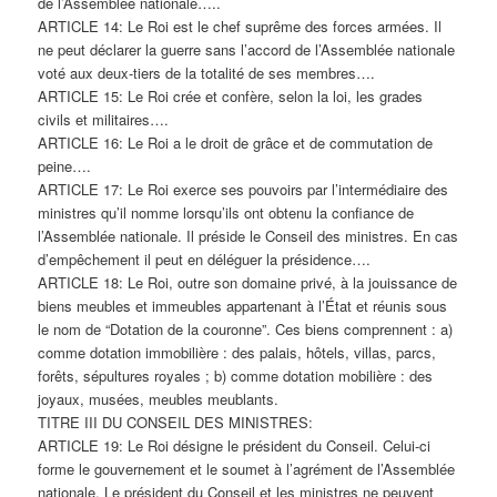
de l’Assemblée nationale…..
ARTICLE 14: Le Roi est le chef suprême des forces armées. Il
ne peut déclarer la guerre sans l’accord de l’Assemblée nationale
voté aux deux-tiers de la totalité de ses membres….
ARTICLE 15: Le Roi crée et confère, selon la loi, les grades
civils et militaires….
ARTICLE 16: Le Roi a le droit de grâce et de commutation de
peine….
ARTICLE 17: Le Roi exerce ses pouvoirs par l’intermédiaire des
ministres qu’il nomme lorsqu’ils ont obtenu la confiance de
l’Assemblée nationale. Il préside le Conseil des ministres. En cas
d’empêchement il peut en déléguer la présidence….
ARTICLE 18: Le Roi, outre son domaine privé, à la jouissance de
biens meubles et immeubles appartenant à l’État et réunis sous
le nom de “Dotation de la couronne”. Ces biens comprennent : a)
comme dotation immobilière : des palais, hôtels, villas, parcs,
forêts, sépultures royales ; b) comme dotation mobilière : des
joyaux, musées, meubles meublants.
TITRE III DU CONSEIL DES MINISTRES:
ARTICLE 19: Le Roi désigne le président du Conseil. Celui-ci
forme le gouvernement et le soumet à l’agrément de l’Assemblée
nationale. Le président du Conseil et les ministres ne peuvent