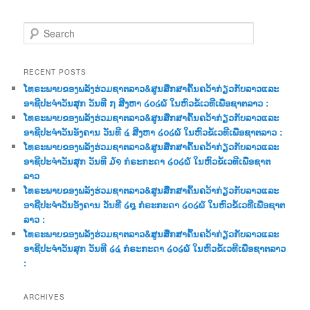
S
e
a
r
RECENT POSTS
c
ໂທຣະພາບຂອງພລັງຮ່ວມຊາຕລາວ&ສູນສືກສາຄົ້ນຄວ້າກ່ຽວກັບລາວແລະ
h
ອາຊີປະຈຳວັນສຸກ ວັນທີ ໗ ສີງຫາ ໒໐໒໖ ໃນຫົວຂໍ້ເວທີເພື່ອຊາຕລາວ :
ໂທຣະພາບຂອງພລັງຮ່ວມຊາຕລາວ&ສູນສືກສາຄົ້ນຄວ້າກ່ຽວກັບລາວແລະ
ອາຊີປະຈຳວັນອັງຄານ ວັນທີ ໔ ສີງຫາ ໒໐໒໖ ໃນຫົວຂໍ້ເວທີເພື່ອຊາຕລາວ :
ໂທຣະພາບຂອງພລັງຮ່ວມຊາຕລາວ&ສູນສືກສາຄົ້ນຄວ້າກ່ຽວກັບລາວແລະ
ອາຊີປະຈຳວັນສຸກ ວັນທີ ໓໑ ກໍຣະກະດາ ໒໐໒໖ ໃນຫົວຂໍ້ເວທີເພື່ອຊາຕ
ລາວ
ໂທຣະພາບຂອງພລັງຮ່ວມຊາຕລາວ&ສູນສືກສາຄົ້ນຄວ້າກ່ຽວກັບລາວແລະ
ອາຊີປະຈຳວັນອັງຄານ ວັນທີ ໒໘ ກໍຣະກະດາ ໒໐໒໖ ໃນຫົວຂໍ້ເວທີເພື່ອຊາຕ
ລາວ :
ໂທຣະພາບຂອງພລັງຮ່ວມຊາຕລາວ&ສູນສືກສາຄົ້ນຄວ້າກ່ຽວກັບລາວແລະ
ອາຊີປະຈຳວັນສຸກ ວັນທີ ໒໔ ກໍຣະກະດາ ໒໐໒໖ ໃນຫົວຂໍ້ເວທີເພື່ອຊາຕລາວ
:
ARCHIVES