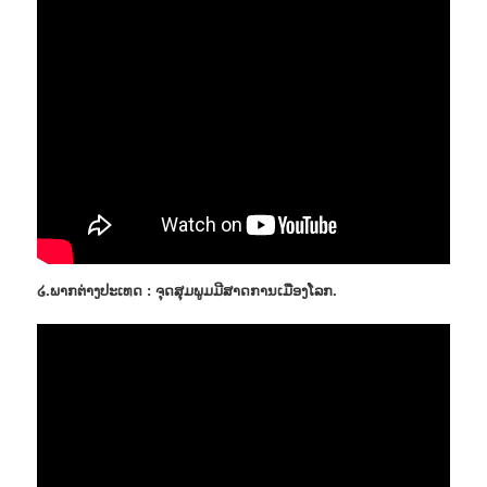
໒.ພາກຕ່າງປະເທດ : ຈຸດສຸມພູມມີສາດການເມືອງໂລກ.