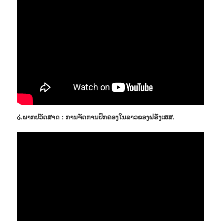
໒.ພາກປວັດສາດ : ການຈັດການປົກຄອງໃນລາວຂອງຝຣັ່ງເສສ.