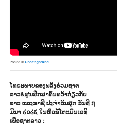
Posted in
Uncategorized
ໂທຣະພາບຂອງພລັງຮ່ວມຊາຕ
ລາວ&ສູນສືກສາຄົ້ນຄວ້າກ່ຽວກັບ
ລາວ ແລະອາຊີ ປະຈຳວັນສຸກ ວັນທີ ໗
ມີນາ ໒໐໒໕ ໃນຫົວຂໍ້ໂຕະມົນເວທີ
ເພື່ອຊາຕລາວ :