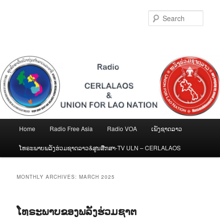
Skip
Skip
to
to
Sear
primary
secondary
content
content
Main
Home
Radio Free Asia
Radio VOA
ເພັງຊາດລາວ
menu
ໂທຣະພາບພລັງຮ່ວມຊາດລາວ&ສູນສືກສາ-TV ULN – CERLALAOS
MONTHLY ARCHIVES:
MARCH 2025
ໂທຣະພາບຂອງພລັງຮ່ວມຊາຕ