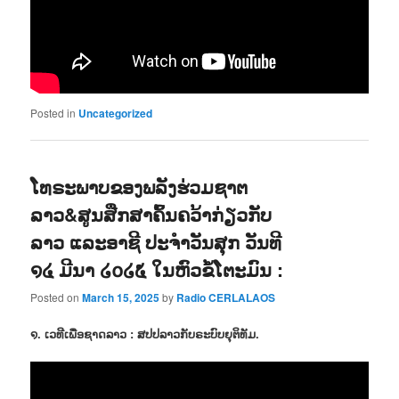
Posted in
Uncategorized
ໂທຣະພາບຂອງພລັງຮ່ວມຊາຕ
ລາວ&ສູນສືກສາຄົ້ນຄວ້າກ່ຽວກັບ
ລາວ ແລະອາຊີ ປະຈຳວັນສຸກ ວັນທີ
໑໔ ມີນາ ໒໐໒໕ ໃນຫົວຂໍ້ໂຕະມົນ :
Posted on
March 15, 2025
by
Radio CERLALAOS
໑. ເວທີເພື່ອຊາດລາວ : ສປປລາວກັບຣະບົບຍຸຕິທັມ.