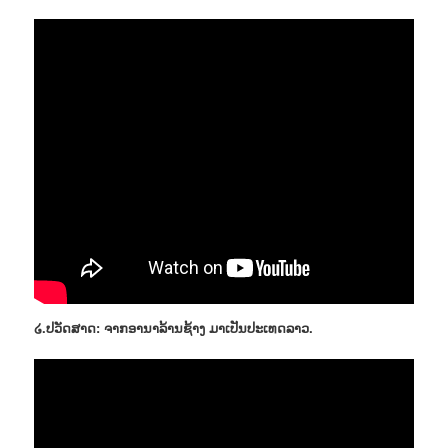
໒.ປວັດສາດ: ຈາກອານາລ້ານຊ້າງ ມາເປັນປະເທດລາວ.