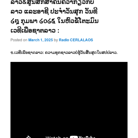
ລາວ&ສູນສືກສາຄົ້ນຄວ້າກ່ຽວກັບ
ລາວ ແລະອາຊີ ປະຈຳວັນສຸກ ວັນທີ
໒໘ ກຸມພາ ໒໐໒໕ ໃນຫົວຂໍ້ໂຕະມົນ
ເວທີເພື່ອຊາຕລາວ :
Posted on
March 1, 2025
by
Radio CERLALAOS
໑.ເວທີເພື່ອຊາດລາວ: ຄວາມທຸກຊາວລາວບໍ່ຮູ້ວັນສີ້ນສຸດໃນສປປລາວ.