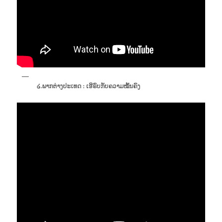
໒.ພາກຕ່າງປະເທດ : ເອີຣົບກັບຄວາມໝັ້ນຄົງ