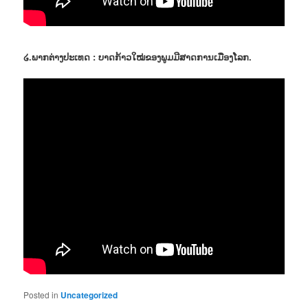
໒.ພາກຕ່າງປະເທດ : ບາດກ້າວໃໝ່ຂອງພູມມີສາດການເມືອງໂລກ.
Posted in
Uncategorized