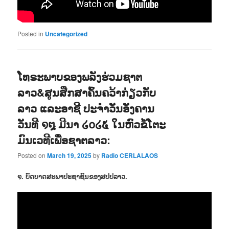
Posted in
Uncategorized
ໂທຣະພາບຂອງພລັງຮ່ວມຊາຕ
ລາວ&ສູນສືກສາຄົ້ນຄວ້າກ່ຽວກັບ
ລາວ ແລະອາຊີ ປະຈຳວັນອັງຄານ
ວັນທີ ໑໘ ມີນາ ໒໐໒໕ ໃນຫົວຂໍ້ໂຕະ
ມົນເວທີເພື່ອຊາຕລາວ:
Posted on
March 19, 2025
by
Radio CERLALAOS
໑. ບົດບາດສະພາປະຊາຊົນຂອງສປປລາວ.