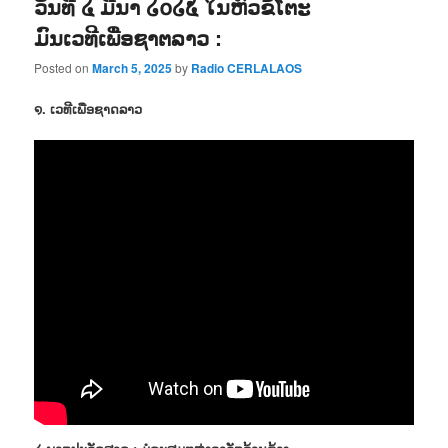
ວັນທີ ໔ ມີນາ ໒໐໒໕ ໃນຫົວຂໍ້ໂຕະ
ມົນເວທີເພື່ອຊາຕລາວ :
Posted on
March 5, 2025
by
Radio CERLALAOS
໑. ເວທີເພື່ອຊາດລາວ