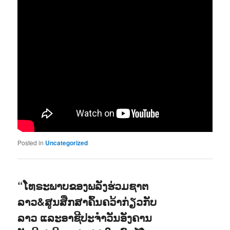
Posted in
Uncategorized
“ໂທຣະພາບຂອງພລັງຮ່ວມຊາຕ
ລາວ&ສູນສືກສາຄົ້ນຄວ້າກ່ຽວກັບ
ລາວ ແລະອາຊີປະຈຳວັນອັງຄານ