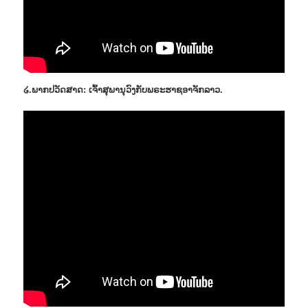
໒.ພາກປວັດສາດ: ເຈົ້າສຸພານຸວົງກັບພຣະຮາຊອາຈັກລາວ.