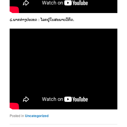
໒.ພາກຕ່າງປະເທດ : ໂລກຢູ່ໃນສະພາບວິກິດ.
Posted in
Uncategorized