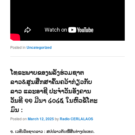
Posted in
Uncategorized
ໂທຣະພາບຂອງພລັງຮ່ວມຊາຕ
ລາວ&ສູນສືກສາຄົ້ນຄວ້າກ່ຽວກັບ
ລາວ ແລະອາຊີ ປະຈຳວັນອັງຄານ
ວັນທີ ໑໑ ມີນາ ໒໐໒໕ ໃນຫົວຂໍ້ໂຕະ
ມົນ :
Posted on
March 12, 2025
by
Radio CERLALAOS
໑. ເວທີເພື່ອຊາດລາວ : ສປປລາວກັບໜີ້ສີນຕ່າງປະເທດ.