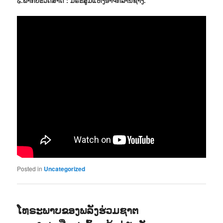
໒.ພາກປະວັດສາດ : ມໍຣະສູມແຫ່ງອາຈັກລ້ານຊ້າງ.
Posted in
Uncategorized
ໂທຣະພາບຂອງພລັງຮ່ວມຊາຕ