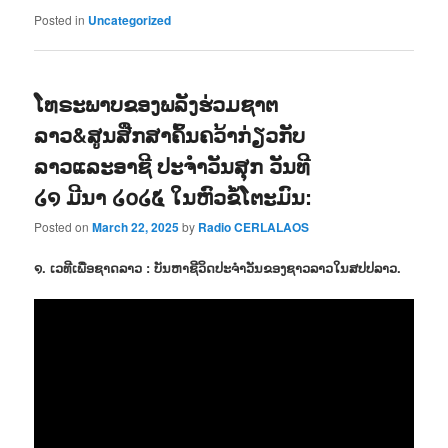
Posted in
Uncategorized
ໂທຣະພາບຂອງພລັງຮ່ວມຊາຕ
ລາວ&ສູນສືກສາຄົ້ນຄວ້າກ່ຽວກັບ
ລາວແລະອາຊີ ປະຈຳວັນສຸກ ວັນທີ
໒໑ ມີນາ ໒໐໒໕ ໃນຫົວຂໍ້ໂຕະມົນ:
Posted on
March 22, 2025
by
Radio CERLALAOS
໑. ເວທີເພື່ອຊາດລາວ : ບັນຫາຊີວິດປະຈຳວັນຂອງຊາວລາວໃນສປປລາວ.