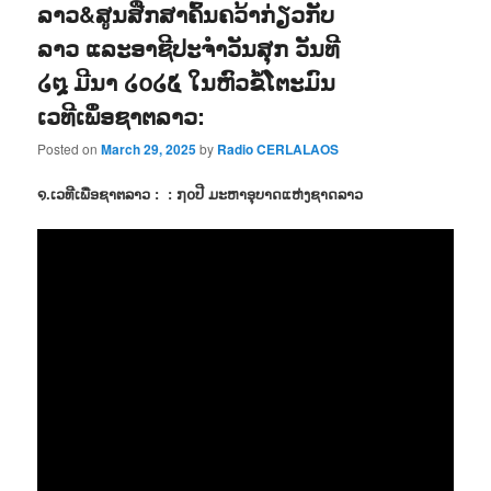
ລາວ&ສູນສືກສາຄົ້ນຄວ້າກ່ຽວກັບ
ລາວ ແລະອາຊີປະຈຳວັນສຸກ ວັນທີ
໒໘ ມີນາ ໒໐໒໕ ໃນຫົວຂໍ້ໂຕະມົນ
ເວທີເພຶ່ອຊາຕລາວ:
Posted on
March 29, 2025
by
Radio CERLALAOS
໑.ເວທີເພື່ອຊາຕລາວ : : ໗໐ປີ ມະຫາອຸບາດແຫ່ງຊາດລາວ