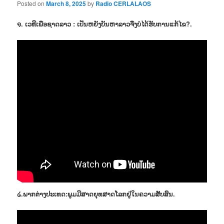
Posted on
March 8, 2025
by
Radio CERLALAOS
໑. ເວທີເພື່ອຊາດລາວ : ເປັນຫຍັງບັນຫາລາວຈື່ງບໍ່ໄດ້ຮັບການແກ້ໄຂ?.
໒.ພາກຕ່າງປະເທດ:ພູມມີສາດຍຸທສາດໂລກຢູ່ໃນຄວາມສັບສົນ.