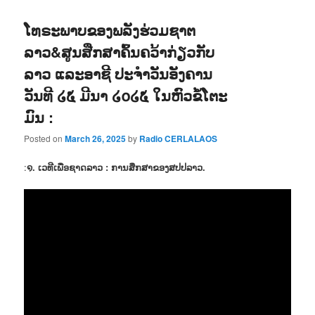
ໂທຣະພາບຂອງພລັງຮ່ວມຊາຕ
ລາວ&ສູນສືກສາຄົ້ນຄວ້າກ່ຽວກັບ
ລາວ ແລະອາຊີ ປະຈຳວັນອັງຄານ
ວັນທີ ໒໕ ມີນາ ໒໐໒໕ ໃນຫົວຂໍ້ໂຕະ
ມົນ :
Posted on
March 26, 2025
by
Radio CERLALAOS
:
໑. ເວທີເພື່ອຊາດລາວ : ການສຶກສາຂອງສປປລາວ.