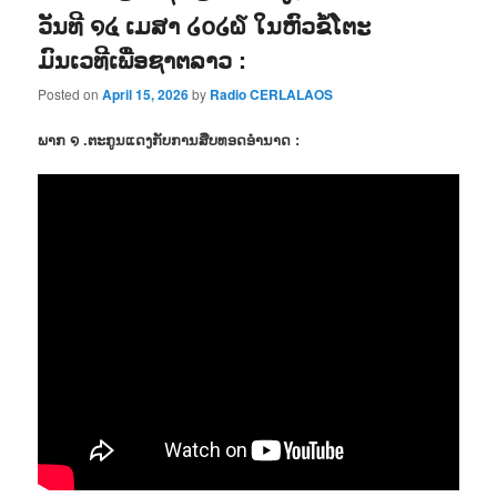
ວັນທີ ໑໔ ເມສາ ໒໐໒໖ ໃນຫົວຂໍ້ໂຕະ
ມົນເວທີເພື່ອຊາຕລາວ :
Posted on
April 15, 2026
by
Radio CERLALAOS
ພາກ ໑ .ຕະກູນແດງກັບການສືບທອດອຳນາດ :