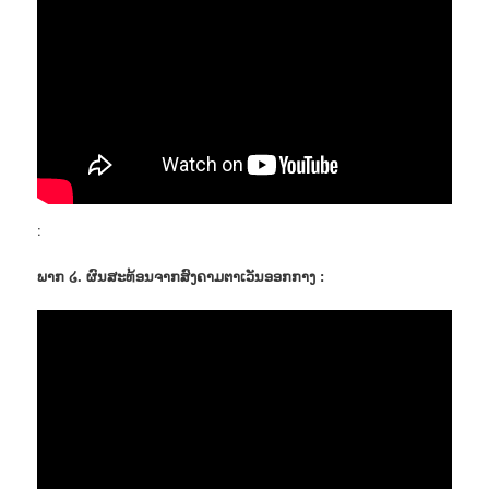
:
ພາກ ໒. ຜົນສະທ້ອນຈາກສົງຄາມຕາເວັນອອກກາງ :