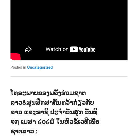
Posted in
Uncategorized
ໂທຣະພາບຂອງພລັງຮ່ວມຊາຕ
ລາວ&ສູນສືກສາຄົ້ນຄວ້າກ່ຽວກັບ
ລາວ ແລະອາຊີ ປະຈຳວັນສຸກ ວັນທີ
໑໗ ເມສາ ໒໐໒໖ ໃນຫົວຂໍ້ເວທີເພື່ອ
ຊາຕລາວ :