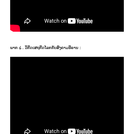
ພາກ ໒ . ວິກີດເສຖກີດໂລກກັບສົງຄາມອີຣານ :