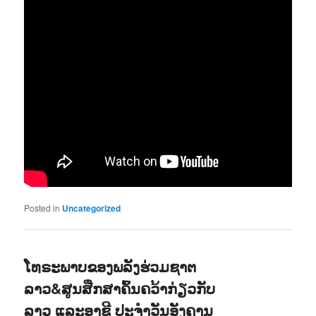
Posted in
Uncategorized
ໂທຣະພາບຂອງພລັງຮ່ວມຊາຕ
ລາວ&ສູນສືກສາຄົ້ນຄວ້າກ່ຽວກັບ
ລາວ ແລະອາຊີ ປະຈຳວັນອັງຄານ