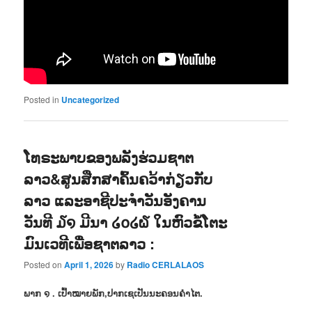
Posted in
Uncategorized
ໂທຣະພາບຂອງພລັງຮ່ວມຊາຕ
ລາວ&ສູນສືກສາຄົ້ນຄວ້າກ່ຽວກັບ
ລາວ ແລະອາຊີປະຈຳວັນອັງຄານ
ວັນທີ ໓໑ ມີນາ ໒໐໒໖ ໃນຫົວຂໍ້ໂຕະ
ມົນເວທີເພື່ອຊາຕລາວ :
Posted on
April 1, 2026
by
Radio CERLALAOS
ພາກ ໑ . ເປົ້າໝາຍພັກ,ປາກເຊເປັນນະຄອນຄຳໄຕ.