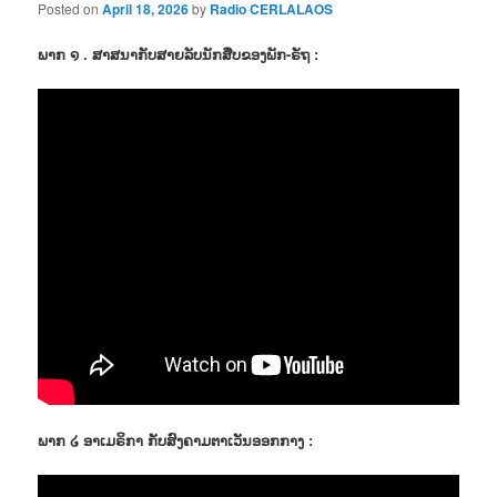
Posted on
April 18, 2026
by
Radio CERLALAOS
ພາກ ໑ . ສາສນາກັບສາຍລັບນັກສືບຂອງພັກ-ຣັຖ :
ພາກ ໒ ອາເມຣິກາ ກັບສົງຄາມຕາເວັນອອກກາງ :