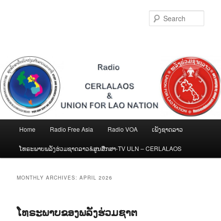
Skip
Skip
to
to
Sear
primary
secondary
content
content
Main
Home
Radio Free Asia
Radio VOA
ເພັງຊາດລາວ
menu
ໂທຣະພາບພລັງຮ່ວມຊາດລາວ&ສູນສືກສາ-TV ULN – CERLALAOS
MONTHLY ARCHIVES:
APRIL 2026
ໂທຣະພາບຂອງພລັງຮ່ວມຊາຕ