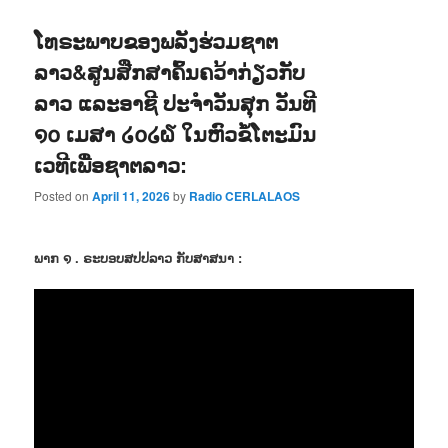
ໂທຣະພາບຂອງພລັງຮ່ວມຊາຕ
ລາວ&ສູນສືກສາຄົ້ນຄວ້າກ່ຽວກັບ
ລາວ ແລະອາຊີ ປະຈຳວັນສຸກ ວັນທີ
໑໐ ເມສາ ໒໐໒໖ ໃນຫົວຂໍ້ໂຕະມົນ
ເວທີເພື່ອຊາຕລາວ:
Posted on
April 11, 2026
by
Radio CERLALAOS
ພາກ ໑ . ຣະບອບສປປລາວ ກັບສາສນາ :