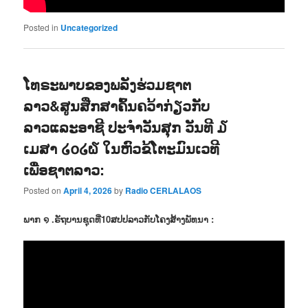
Posted in
Uncategorized
ໂທຣະພາບຂອງພລັງຮ່ວມຊາຕ
ລາວ&ສູນສືກສາຄົ້ນຄວ້າກ່ຽວກັບ
ລາວແລະອາຊີ ປະຈຳວັນສຸກ ວັນທີ ໓
ເມສາ ໒໐໒໖ ໃນຫົວຂ້ໂຕະມົນເວທີ
ເພື່ອຊາຕລາວ:
Posted on
April 4, 2026
by
Radio CERLALAOS
ພາກ ໑ .ຣັຖບານຊຸດທີ່10ສປປລາວກັບໂຄງສ້າງພັທນາ :