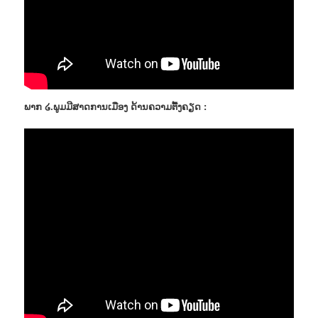
ພາກ ໒.ພູມມີສາດການເມືອງ ດ້ານຄວາມຕື້ງຄຽດ :