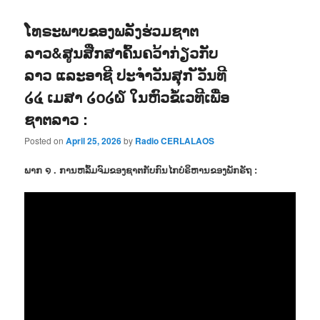
ໂທຣະພາບຂອງພລັງຮ່ວມຊາຕ
ລາວ&ສູນສືກສາຄົ້ນຄວ້າກ່ຽວກັບ
ລາວ ແລະອາຊີ ປະຈຳວັນສຸກ ັວັນທີ
໒໔ ເມສາ ໒໐໒໖ ໃນຫົວຂໍ້ເວທີເພື່ອ
ຊາຕລາວ :
Posted on
April 25, 2026
by
Radio CERLALAOS
ພາກ ໑ . ການຫລົ້ມຈົມຂອງຊາຕກັບກົນໄກບໍຣິຫານຂອງພັກຣັຖ :