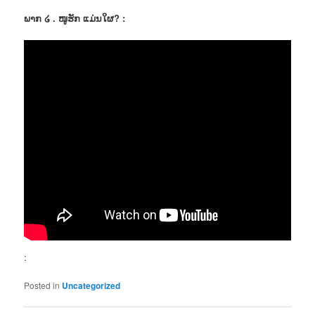
ພາກ ໒ . ໜູຮັກ ແມ່ນໃຜ? :
:
Posted in
Uncategorized