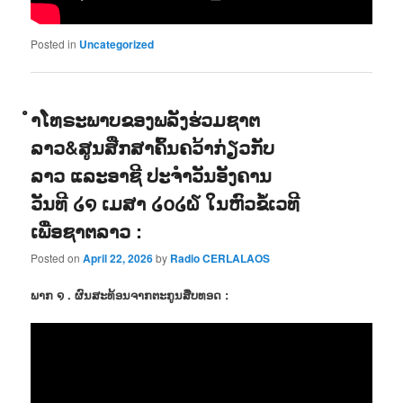
Posted in
Uncategorized
ຳໂທຣະພາບຂອງພລັງຮ່ວມຊາຕ
ລາວ&ສູນສືກສາຄົ້ນຄວ້າກ່ຽວກັບ
ລາວ ແລະອາຊີ ປະຈຳວັນອັງຄານ
ວັນທີ ໒໑ ເມສາ ໒໐໒໖ ໃນຫົວຂໍ້ເວທີ
ເພື່ອຊາຕລາວ :
Posted on
April 22, 2026
by
Radio CERLALAOS
ພາກ ໑ . ຜົນສະທ້ອນຈາກຕະກູນສືບທອດ :