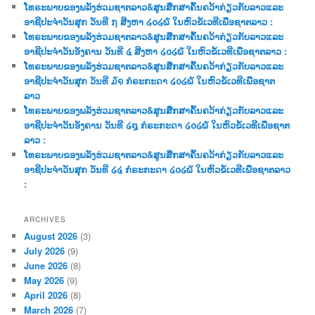
c
ໂທຣະພາບຂອງພລັງຮ່ວມຊາຕລາວ&ສູນສືກສາຄົ້ນຄວ້າກ່ຽວກັບລາວແລະ
h
ອາຊີປະຈຳວັນສຸກ ວັນທີ ໗ ສີງຫາ ໒໐໒໖ ໃນຫົວຂໍ້ເວທີເພື່ອຊາຕລາວ :
ໂທຣະພາບຂອງພລັງຮ່ວມຊາຕລາວ&ສູນສືກສາຄົ້ນຄວ້າກ່ຽວກັບລາວແລະ
ອາຊີປະຈຳວັນອັງຄານ ວັນທີ ໔ ສີງຫາ ໒໐໒໖ ໃນຫົວຂໍ້ເວທີເພື່ອຊາຕລາວ :
ໂທຣະພາບຂອງພລັງຮ່ວມຊາຕລາວ&ສູນສືກສາຄົ້ນຄວ້າກ່ຽວກັບລາວແລະ
ອາຊີປະຈຳວັນສຸກ ວັນທີ ໓໑ ກໍຣະກະດາ ໒໐໒໖ ໃນຫົວຂໍ້ເວທີເພື່ອຊາຕ
ລາວ
ໂທຣະພາບຂອງພລັງຮ່ວມຊາຕລາວ&ສູນສືກສາຄົ້ນຄວ້າກ່ຽວກັບລາວແລະ
ອາຊີປະຈຳວັນອັງຄານ ວັນທີ ໒໘ ກໍຣະກະດາ ໒໐໒໖ ໃນຫົວຂໍ້ເວທີເພື່ອຊາຕ
ລາວ :
ໂທຣະພາບຂອງພລັງຮ່ວມຊາຕລາວ&ສູນສືກສາຄົ້ນຄວ້າກ່ຽວກັບລາວແລະ
ອາຊີປະຈຳວັນສຸກ ວັນທີ ໒໔ ກໍຣະກະດາ ໒໐໒໖ ໃນຫົວຂໍ້ເວທີເພື່ອຊາຕລາວ
:
ARCHIVES
August 2026
(3)
July 2026
(9)
June 2026
(8)
May 2026
(9)
April 2026
(8)
March 2026
(7)