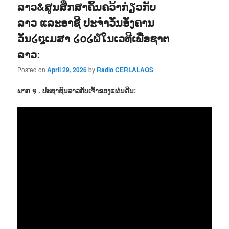
ລາວ&ສູນສືກສາຄົ້ນຄວ້າກ່ຽວກັບ
ລາວ ແລະອາຊີ ປະຈຳວັນອັງຄານ
ວັນ໒໘ເມສາ ໒໐໒໖ໃນເວທີເພື່ອຊາຕ
ລາວ:
Posted on
April 29, 2026
by
Radio CERLALAOS
ພາກ ໑ . ປະຊາຊົນລາວກັບເຈົ້າຂອງແຜ່ນດີນ: